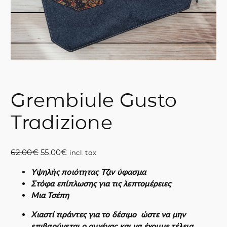
Grembiule Gusto
Tradizione
O
C
62.00
€
55.00
€
incl. tax
r
u
Υψηλής ποιότητας Τζιν ύφασμα
i
r
Στόφα επίπλωσης για τις λεπτομέρειες
g
r
Μια Τσέπη
i
e
n
n
Χιαστί τιράντες για το δέσιμο ώστε να μην
a
t
επιβαρύνεται ο αυχένας και να έχουμε τέλεια