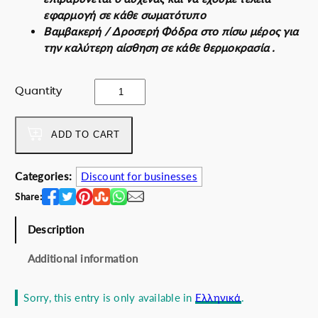
l
p
εφαρμογή σε κάθε σωματότυπο
p
r
Βαμβακερή / Δροσερή Φόδρα στο πίσω μέρος για
r
i
την καλύτερη αίσθηση σε κάθε θερμοκρασία .
i
c
c
e
G
Quantity
e
i
r
w
s
e
a
:
m
ADD TO CART
s
5
b
:
5
i
6
.
Categories:
Discount for businesses
u
2
0
Share:
l
.
0
e
0
€
Description
G
0
.
u
€
Additional information
s
.
t
Sorry, this entry is only available in
Ελληνικά
.
o
T