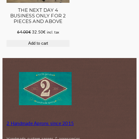
THE NEXT DAY 4
BUSINESS ONLY FOR 2
PIECES AND ABOVE
Original
Current
64.00
€
32.50
€
incl. tax
price
price
Add to cart
was:
is:
64.00€.
32.50€.
2 Handmade Aprons since 2015
Handmade custom aprons & accessories