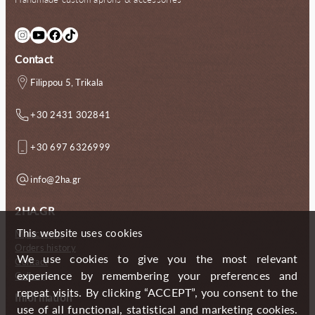
Instagram
YouTube
Facebook
TikTok
Contact
Filippou 5, Trikala
+30 2431 302841
+30 697 6326999
info@2ha.gr
2HA.GR
This website uses cookies
My account
Orders history
We use cookies to give you the most relevant
Contact
experience by remembering your preferences and
Gallery
repeat visits. By clicking “ACCEPT”, you consent to the
Information
use of all functional, statistical and marketing cookies.