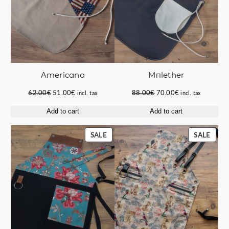
Americana
Μπlether
Original
Current
Original
Current
62.00
€
51.00
€
88.00
€
70.00
€
incl. tax
incl. tax
price
price
price
price
Add to cart
Add to cart
was:
is:
was:
is:
62.00€.
51.00€.
88.00€.
70.00€.
PRODUCT
PROD
SALE
SALE
ON
ON
SALE
SALE