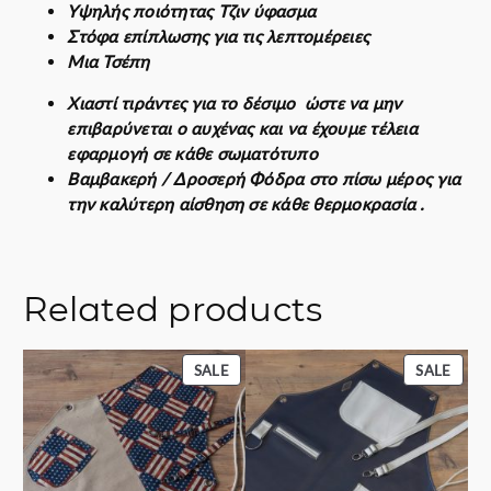
Υψηλής ποιότητας Τζιν ύφασμα
r
Στόφα επίπλωσης για τις λεπτομέρειες
a
Μια Τσέπη
d
i
Χιαστί τιράντες για το δέσιμο ώστε να μην
z
επιβαρύνεται ο αυχένας και να έχουμε τέλεια
i
εφαρμογή σε κάθε σωματότυπο
o
Βαμβακερή / Δροσερή Φόδρα στο πίσω μέρος για
n
την καλύτερη αίσθηση σε κάθε θερμοκρασία .
e
q
u
a
Related products
n
t
PRODUCT
PROD
SALE
SALE
i
ON
ON
t
SALE
SALE
y