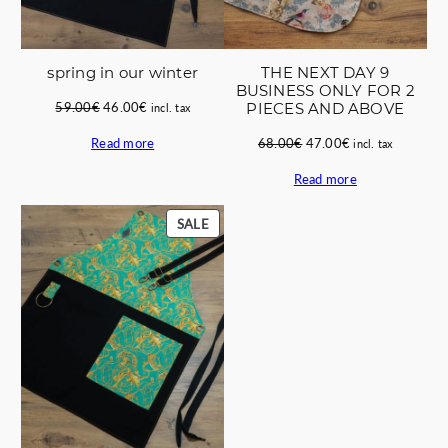
THE NEXT DAY 9
spring in our winter
BUSINESS ONLY FOR 2
Original
Current
PIECES AND ABOVE
59.00
€
46.00
€
incl. tax
price
price
Original
Current
68.00
€
47.00
€
Read more
incl. tax
was:
is:
price
price
59.00€.
46.00€.
Read more
was:
is:
68.00€.
47.00€.
PRODUCT
SALE
ON
SALE