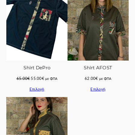
ΠΡΟΣΦΟΡΆ
Shirt DePro
Shirt AFOST
Original
Η
65.00
€
55.00
€
62.00
€
με ΦΠΑ
με ΦΠΑ
price
τρέχουσα
Επιλογή
Επιλογή
was:
τιμή
65.00€.
είναι:
55.00€.