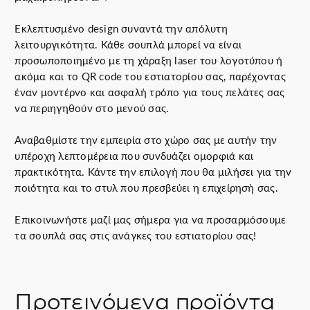
α
Εκλεπτυσμένο design συναντά την απόλυτη
.
λειτουργικότητα. Κάθε σουπλά μπορεί να είναι
π
προσωποποιημένο με τη χάραξη laser του λογοτύπου ή
ο
ακόμα και το QR code του εστιατορίου σας, παρέχοντας
σ
έναν μοντέρνο και ασφαλή τρόπο για τους πελάτες σας
ό
να περιηγηθούν στο μενού σας.
τ
η
Αναβαθμίστε την εμπειρία στο χώρο σας με αυτήν την
τ
υπέροχη λεπτομέρεια που συνδυάζει ομορφιά και
α
πρακτικότητα. Κάντε την επιλογή που θα μιλήσει για την
ποιότητα και το στυλ που πρεσβεύει η επιχείρησή σας.
Επικοινωνήστε μαζί μας σήμερα για να προσαρμόσουμε
τα σουπλά σας στις ανάγκες του εστιατορίου σας!
Προτεινόμενα προϊόντα