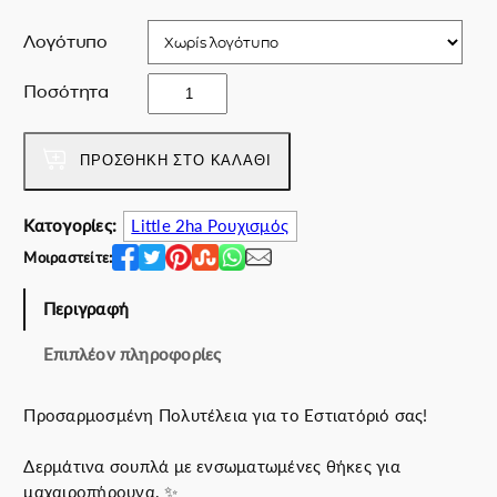
0
.
€
0
Λογότυπο
.
0
€
Σ
Ποσότητα
.
ο
υ
π
ΠΡΟΣΘΉΚΗ ΣΤΟ ΚΑΛΆΘΙ
λ
ά
Κατογορίες:
Little 2ha Ρουχισμός
α
Μοιραστείτε:
π
ό
Περιγραφή
1
0
Επιπλέον πληροφορίες
0
%
Προσαρμοσμένη Πολυτέλεια για το Εστιατόριό σας!
Δ
έ
Δερμάτινα σουπλά με ενσωματωμένες θήκες για
ρ
μαχαιροπήρουνα. ✨
μ