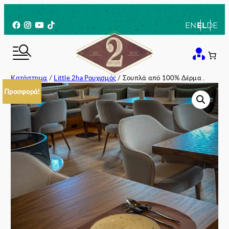
Μετάβαση
στο
Facebook
Instagram
YouTube
TikTok
EN
EL
DE
περιεχόμενο
Κατάστημα
/
Little 2ha Ρουχισμός
/ Σουπλά από 100% Δέρμα .
Προσφορά!