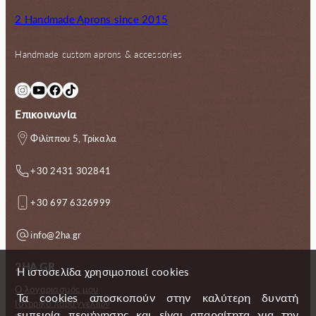
2 Handmade Aprons since 2015
Handmade custom aprons & accessories
Instagram
YouTube
Facebook
TikTok
Επικοινωνία
Φιλίππου 5, Τρίκαλα
+30 2431 302841
+30 697 6326999
info@2ha.gr
2HA.GR
Η ιστοσελίδα χρησιμοποιεί cookies
Ο λογαριασμός μου
Τα cookies αποσκοπούν στην καλύτερη δυνατή
Ιστορικό παραγγελιών
εμπειρία περιήγησης και είναι απαραίτητα για την