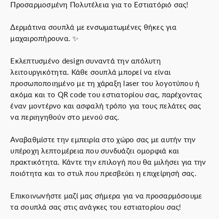
Προσαρμοσμένη Πολυτέλεια για το Εστιατόριό σας!
i
ρ
g
έ
Δερμάτινα σουπλά με ενσωματωμένες θήκες για
i
χ
μαχαιροπήρουνα. ✨
n
ο
a
υ
Εκλεπτυσμένο design συναντά την απόλυτη
l
σ
λειτουργικότητα. Κάθε σουπλά μπορεί να είναι
p
α
προσωποποιημένο με τη χάραξη laser του λογοτύπου ή
r
τ
ακόμα και το QR code του εστιατορίου σας, παρέχοντας
i
ι
έναν μοντέρνο και ασφαλή τρόπο για τους πελάτες σας
c
μ
να περιηγηθούν στο μενού σας.
e
ή
w
ε
Αναβαθμίστε την εμπειρία στο χώρο σας με αυτήν την
a
ί
υπέροχη λεπτομέρεια που συνδυάζει ομορφιά και
s
ν
πρακτικότητα. Κάντε την επιλογή που θα μιλήσει για την
:
α
ποιότητα και το στυλ που πρεσβεύει η επιχείρησή σας.
2
ι
0
:
Επικοινωνήστε μαζί μας σήμερα για να προσαρμόσουμε
.
1
τα σουπλά σας στις ανάγκες του εστιατορίου σας!
0
6