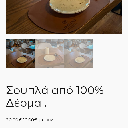
Σουπλά από 100%
Δέρμα .
O
Η
20.00
€
16.00
€
με ΦΠΑ
r
τ