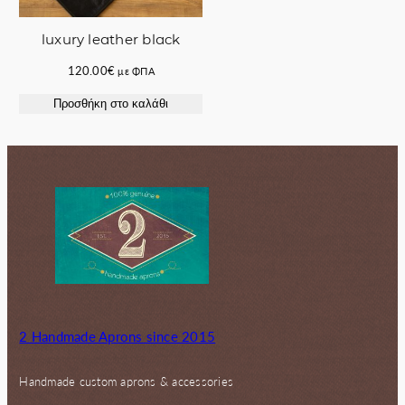
luxury leather black
120.00
€
με ΦΠΑ
Προσθήκη στο καλάθι
2 Handmade Aprons since 2015
Handmade custom aprons & accessories