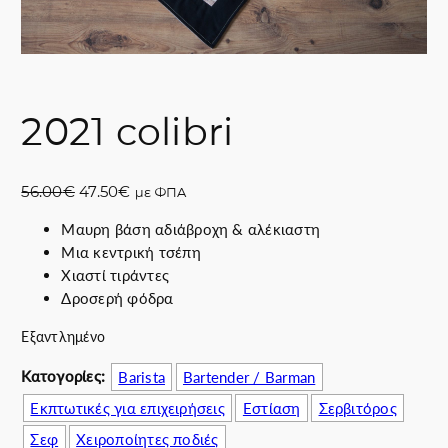
2021 colibri
O
Η
56.00
€
47.50
€
με ΦΠΑ
r
τ
Μαυρη βάση αδιάβροχη & αλέκιαστη
i
ρ
Μια κεντρική τσέπη
g
έ
Χιαστί τιράντες
i
χ
Δροσερή φόδρα
n
ο
a
υ
Εξαντλημένο
l
σ
p
α
Κατογορίες:
Barista
Bartender / Barman
r
τ
Εκπτωτικές για επιχειρήσεις
Εστίαση
Σερβιτόρος
i
ι
Σεφ
Χειροποίητες ποδιές
c
μ