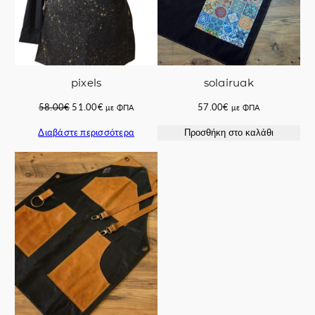
pixels
solairuak
Original
Η
58.00
€
51.00
€
57.00
€
με ΦΠΑ
με ΦΠΑ
price
τρέχουσα
Διαβάστε περισσότερα
Προσθήκη στο καλάθι
was:
τιμή
58.00€.
είναι:
51.00€.