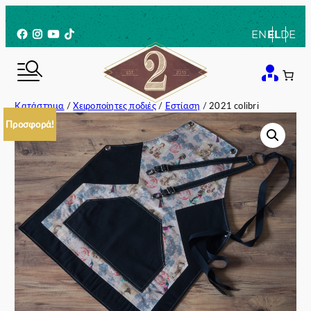
Μετάβαση
στο
Facebook
Instagram
YouTube
TikTok
EN
EL
DE
περιεχόμενο
Κατάστημα
/
Χειροποίητες ποδιές
/
Εστίαση
/ 2021 colibri
Προσφορά!