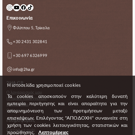
Instagram
YouTube
Facebook
TikTok
Επικοινωνία
Φιλίππου 5, Τρίκαλα
+30 2431 302841
+30 697 6326999
info@2ha.gr
2HA.GR
Η ιστοσελίδα χρησιμοποιεί cookies
Ο λογαριασμός μου
Τα cookies αποσκοπούν στην καλύτερη δυνατή
Ιστορικό παραγγελιών
εμπειρία περιήγησης και είναι απαραίτητα για την
Επικοινωνία
απομνημόνευση των προτιμήσεων μεταξύ
Gallery
επισκέψεων. Επιλέγοντας "ΑΠΟΔΟΧΗ" συναινείτε στη
Πληροφορίες
χρήση των cookies λειτουγικότητας, στατιστικών και
Σχετικά με εμάς
προώθησης.
Λεπτομέρειες