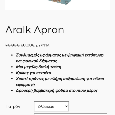
Aralk Apron
O
Η
70.00
€
60.00
€
με ΦΠΑ
r
τ
Συνδυασμός υφάσματος με ψηφιακή εκτύπωση
i
ρ
και φυσικού δέρματος
g
έ
Μια μεγάλη διπλή τσέπη
i
χ
Κρίκος για πετσέτα
n
ο
Χιαστί τιράντες με πλήρη αυξομείωση για τέλεια
a
υ
εφαρμογή
l
σ
Δροσερή βαμβακερή φόδρα στο πίσω μέρος
p
α
r
τ
i
ι
Πατρόν
c
μ