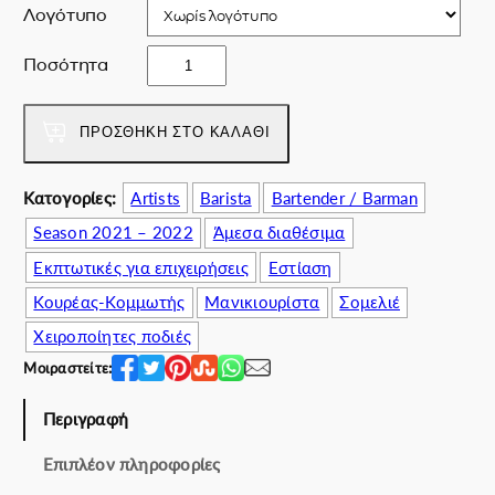
e
ή
Λογότυπο
w
ε
a
ί
A
Ποσότητα
s
ν
r
:
α
a
7
ι
l
ΠΡΟΣΘΉΚΗ ΣΤΟ ΚΑΛΆΘΙ
0
:
k
.
6
A
Κατογορίες:
Artists
Barista
Bartender / Barman
0
0
p
0
.
Season 2021 – 2022
Άμεσα διαθέσιμα
r
€
0
o
Εκπτωτικές για επιχειρήσεις
Εστίαση
.
0
n
Κουρέας-Κομμωτής
Μανικιουρίστα
Σομελιέ
€
π
.
ο
Χειροποίητες ποδιές
σ
Μοιραστείτε:
ό
τ
Περιγραφή
η
τ
Επιπλέον πληροφορίες
α