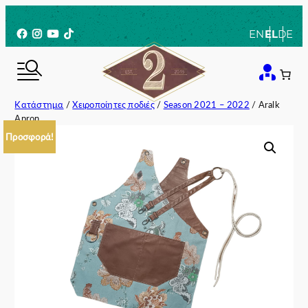
Μετάβαση
στο
Facebook
Instagram
YouTube
TikTok
EN
EL
DE
περιεχόμενο
Κατάστημα
/
Χειροποίητες ποδιές
/
Season 2021 – 2022
/ Aralk
Apron
Προσφορά!