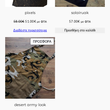
pixels
solairuak
Original
Η
58.00
€
51.00
€
57.00
€
με ΦΠΑ
με ΦΠΑ
price
τρέχουσα
Διαβάστε περισσότερα
Προσθήκη στο καλάθι
was:
τιμή
58.00€.
είναι:
51.00€.
ΠΡΟΪΌΝ
ΠΡΟΣΦΟΡΆ
ΣΕ
ΠΡΟΣΦΟΡΆ
desert army look