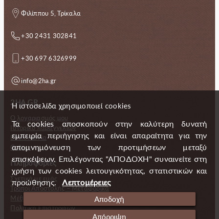
Φιλίππου 5, Τρίκαλα
+30 2431 302841
+30 697 6326999
info@2ha.gr
2HA.GR
Η ιστοσελίδα χρησιμοποιεί cookies
Ο λογαριασμός μου
Τα cookies αποσκοπούν στην καλύτερη δυνατή
Ιστορικό παραγγελιών
εμπειρία περιήγησης και είναι απαραίτητα για την
Επικοινωνία
απομνημόνευση των προτιμήσεων μεταξύ
Gallery
επισκέψεων. Επιλέγοντας "ΑΠΟΔΟΧΗ" συναινείτε στη
Πληροφορίες
χρήση των cookies λειτουγικότητας, στατιστικών και
Σχετικά με εμάς
προώθησης.
Λεπτομέρειες
Τρόποι Αποστολής – Μεταφορικά
Μέθοδοι πληρωμής
Αποδοχή
Πολιτική Επιστροφών
Απόρριψη