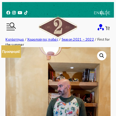
Μετάβαση
στο
Facebook
Instagram
YouTube
TikTok
EN
EL
DE
περιεχόμενο
Κατάστημα
/
Χειροποίητες ποδιές
/
Season 2021 – 2022
/ First for
the summer
Προσφορά!