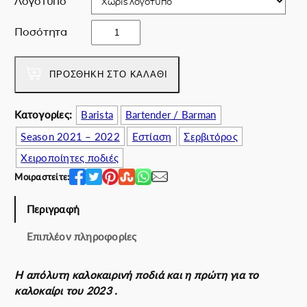
Λογότυπο
a
ί
F
s
ν
Ποσότητα
i
:
α
r
6
ι
s
ΠΡΟΣΘΉΚΗ ΣΤΟ ΚΑΛΆΘΙ
8
:
t
.
5
f
0
5
Κατογορίες:
Barista
Bartender / Barman
o
0
.
Season 2021 – 2022
Εστίαση
Σερβιτόρος
r
€
0
t
.
0
Χειροποίητες ποδιές
h
€
Μοιραστείτε:
e
.
s
Περιγραφή
u
m
Επιπλέον πληροφορίες
m
e
Η απόλυτη καλοκαιρινή ποδιά και η πρώτη για το
r
καλοκαίρι του 2023 .
π