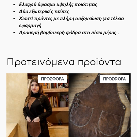
ο
Ελαφρύ ύφασμα υψηλής ποιότητας
σ
Δύο εξωτερικές τσέπες
ό
Χιαστί τιράντες με πλήρη αυξομείωση για τέλεια
τ
εφαρμογή
η
Δροσερή βαμβακερή φόδρα στο πίσω μέρος .
τ
α
Προτεινόμενα προϊόντα
ΠΡΟΪΌΝ
ΠΡΟΪ
ΠΡΟΣΦΟΡΆ
ΠΡΟΣΦΟΡΆ
ΣΕ
ΣΕ
ΠΡΟΣΦΟΡΆ
ΠΡΟΣ