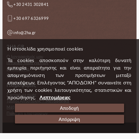
+30 2431 302841
+30 697 6326999
info@2ha.gr
2HA.GR
Η ιστοσελίδα χρησιμοποιεί cookies
Ο λογαριασμός μου
Τα cookies αποσκοπούν στην καλύτερη δυνατή
Ιστορικό παραγγελιών
εμπειρία περιήγησης και είναι απαραίτητα για την
Επικοινωνία
απομνημόνευση των προτιμήσεων μεταξύ
Gallery
επισκέψεων. Επιλέγοντας "ΑΠΟΔΟΧΗ" συναινείτε στη
Πληροφορίες
χρήση των cookies λειτουγικότητας, στατιστικών και
Σχετικά με εμάς
προώθησης.
Λεπτομέρειες
Τρόποι Αποστολής – Μεταφορικά
Μέθοδοι πληρωμής
Αποδοχή
Πολιτική Επιστροφών
Απόρριψη
Copyright (c) 2024 2 Handmade Aprons