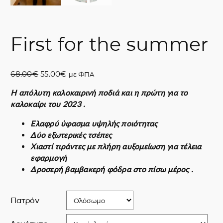
First for the summer
O
Η
68.00
€
55.00
€
με ΦΠΑ
r
τ
Η απόλυτη καλοκαιρινή ποδιά και η πρώτη για το
i
ρ
καλοκαίρι του 2023 .
g
έ
i
χ
Ελαφρύ ύφασμα υψηλής ποιότητας
n
ο
Δύο εξωτερικές τσέπες
a
υ
Χιαστί τιράντες με πλήρη αυξομείωση για τέλεια
l
σ
εφαρμογή
p
α
Δροσερή βαμβακερή φόδρα στο πίσω μέρος .
r
τ
i
ι
c
μ
Πατρόν
e
ή
w
ε