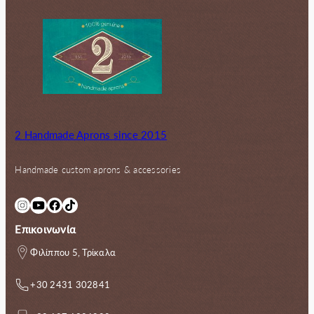
2 Handmade Aprons since 2015
Handmade custom aprons & accessories
Instagram
YouTube
Facebook
TikTok
Επικοινωνία
Φιλίππου 5, Τρίκαλα
+30 2431 302841