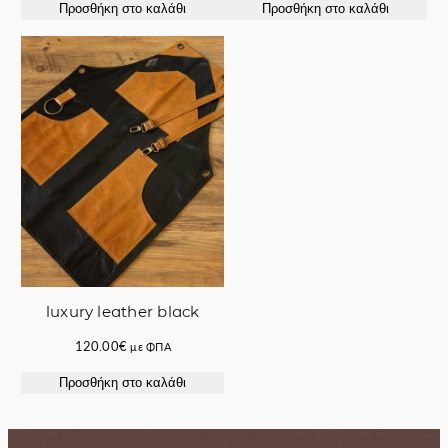
Προσθήκη στο καλάθι
Προσθήκη στο καλάθι
was:
τιμή
was:
τιμή
100.00€.
είναι:
130.00€.
είναι:
85.00€.
95.00€.
luxury leather black
120.00
€
με ΦΠΑ
Προσθήκη στο καλάθι