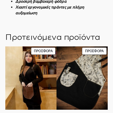
Δροσερή βαμβακερή φόδρα
Χιαστί εργονομικές τιράντες με πλήρη
αυξομείωση
Προτεινόμενα προϊόντα
ΠΡΟΪΌΝ
ΠΡΟΪ
ΠΡΟΣΦΟΡΆ
ΠΡΟΣΦΟΡΆ
ΣΕ
ΣΕ
ΠΡΟΣΦΟΡΆ
ΠΡΟΣ