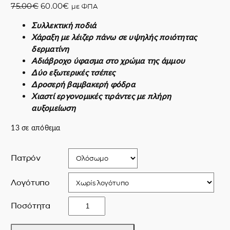
O
Η
75.00
€
60.00
€
με ΦΠΑ
r
τ
Συλλεκτική ποδιά
i
ρ
Χάραξη με λέιζερ πάνω σε υψηλής ποιότητας
g
έ
δερματίνη
i
χ
Αδιάβροχο ύφασμα στο χρώμα της άμμου
n
ο
Δύο εξωτερικές τσέπες
a
υ
Δροσερή βαμβακερή φόδρα
l
σ
Χιαστί εργονομικές τιράντες με πλήρη
p
α
αυξομείωση
r
τ
i
ι
13 σε απόθεμα
c
μ
e
ή
Πατρόν
w
ε
a
ί
Λογότυπο
s
ν
:
α
l
Ποσότητα
7
ι
a
5
:
s
.
6