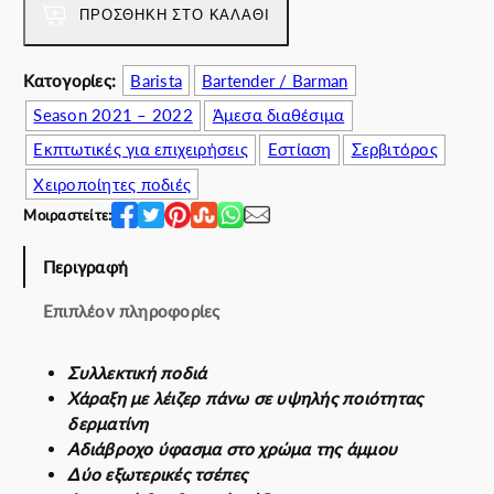
e
ΠΡΟΣΘΉΚΗ ΣΤΟ ΚΑΛΆΘΙ
0
0
r
0
.
E
€
0
Κατογορίες:
Barista
Bartender / Barman
D
.
0
Season 2021 – 2022
Άμεσα διαθέσιμα
π
€
ο
Εκπτωτικές για επιχειρήσεις
Εστίαση
Σερβιτόρος
.
σ
Χειροποίητες ποδιές
ό
Μοιραστείτε:
τ
η
Περιγραφή
τ
α
Επιπλέον πληροφορίες
Συλλεκτική ποδιά
Χάραξη με λέιζερ πάνω σε υψηλής ποιότητας
δερματίνη
Αδιάβροχο ύφασμα στο χρώμα της άμμου
Δύο εξωτερικές τσέπες