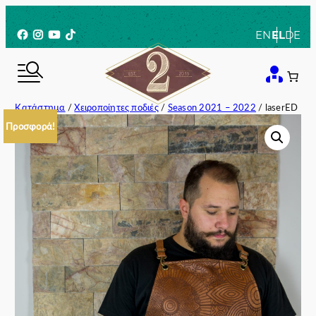
Μετάβαση
στο
Facebook
Instagram
YouTube
TikTok
EN
EL
DE
περιεχόμενο
Κατάστημα
/
Χειροποίητες ποδιές
/
Season 2021 – 2022
/ laserED
Προσφορά!