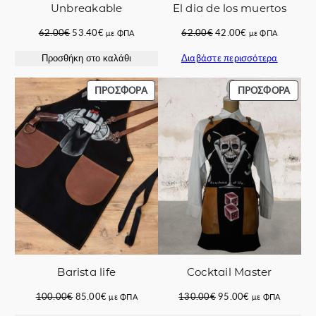
El dia de los muertos
Unbreakable
Original
Η
Original
Η
62.00
€
42.00
€
62.00
€
53.40
€
με ΦΠΑ
με ΦΠΑ
price
τρέχουσα
price
τρέχουσα
Διαβάστε περισσότερα
Προσθήκη στο καλάθι
was:
τιμή
was:
τιμή
62.00€.
είναι:
62.00€.
είναι:
42.00€.
53.40€.
ΠΡΟΪΌΝ
ΠΡΟΪ
ΠΡΟΣΦΟΡΆ
ΠΡΟΣΦΟΡΆ
ΣΕ
ΣΕ
ΠΡΟΣΦΟΡΆ
ΠΡΟΣ
Barista life
Cocktail Master
Original
Η
Original
Η
100.00
€
85.00
€
130.00
€
95.00
€
με ΦΠΑ
με ΦΠΑ
price
τρέχουσα
price
τρέχουσα