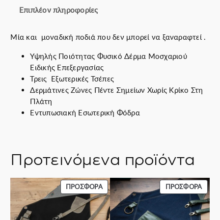
€
0
Επιπλέον πληροφορίες
.
0
€
.
Μία και μοναδική ποδιά που δεν μπορεί να ξαναραφτεί .
Υψηλής Ποιότητας Φυσικό Δέρμα Μοσχαριού
Ειδικής Επεξεργασίας
Τρεις Εξωτερικές Τσέπες
Δερμάτινες Ζώνες Πέντε Σημείων Χωρίς Κρίκο Στη
Πλάτη
Εντυπωσιακή Εσωτερική Φόδρα
Προτεινόμενα προϊόντα
ΠΡΟΪΌΝ
ΠΡΟΪ
ΠΡΟΣΦΟΡΆ
ΠΡΟΣΦΟΡΆ
ΣΕ
ΣΕ
ΠΡΟΣΦΟΡΆ
ΠΡΟΣ