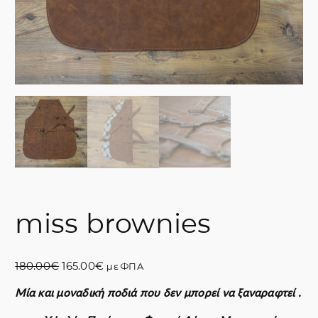
miss brownies
O
Η
180.00
€
165.00
€
με ΦΠΑ
r
τ
Μία και μοναδική ποδιά που δεν μπορεί να ξαναραφτεί .
i
ρ
g
έ