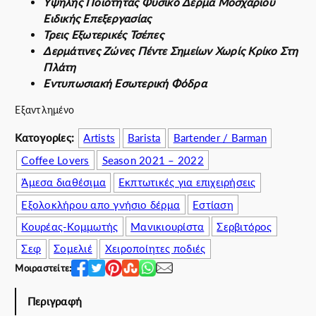
Υψηλής Ποιότητας Φυσικό Δέρμα Μοσχαριού
i
χ
Ειδικής Επεξεργασίας
n
ο
Τρεις Εξωτερικές Τσέπες
a
υ
Δερμάτινες Ζώνες Πέντε Σημείων Χωρίς Κρίκο Στη
l
σ
Πλάτη
p
α
Εντυπωσιακή Εσωτερική Φόδρα
r
τ
i
ι
Εξαντλημένο
c
μ
Κατογορίες:
Artists
Barista
Bartender / Barman
e
ή
w
ε
Coffee Lovers
Season 2021 – 2022
a
ί
Άμεσα διαθέσιμα
Εκπτωτικές για επιχειρήσεις
s
ν
Εξολοκλήρου απο γνήσιο δέρμα
Εστίαση
:
α
1
ι
Κουρέας-Κομμωτής
Μανικιουρίστα
Σερβιτόρος
8
:
Σεφ
Σομελιέ
Χειροποίητες ποδιές
0
1
Μοιραστείτε:
.
6
0
5
Περιγραφή
0
.