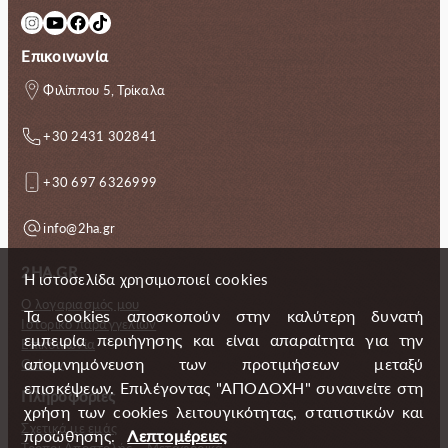
Instagram
YouTube
Facebook
TikTok
Επικοινωνία
Φιλίππου 5, Τρίκαλα
+30 2431 302841
+30 697 6326999
info@2ha.gr
2HA.GR
Η ιστοσελίδα χρησιμοποιεί cookies
Ο λογαριασμός μου
Τα cookies αποσκοπούν στην καλύτερη δυνατή
Ιστορικό παραγγελιών
εμπειρία περιήγησης και είναι απαραίτητα για την
Επικοινωνία
απομνημόνευση των προτιμήσεων μεταξύ
Gallery
επισκέψεων. Επιλέγοντας "ΑΠΟΔΟΧΗ" συναινείτε στη
Πληροφορίες
χρήση των cookies λειτουγικότητας, στατιστικών και
Σχετικά με εμάς
προώθησης.
Λεπτομέρειες
Τρόποι Αποστολής – Μεταφορικά