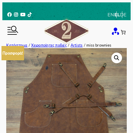
Μετάβαση
στο
Facebook
Instagram
YouTube
TikTok
EN
EL
DE
περιεχόμενο
Κατάστημα
/
Χειροποίητες ποδιές
/
Artists
/ miss brownies
Προσφορά!