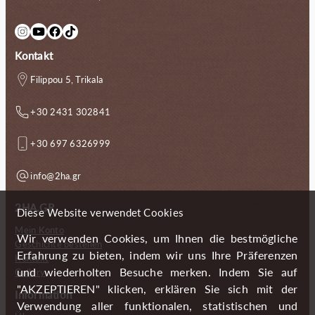
Instagram
YouTube
Facebook
TikTok
Kontakt
Filippou 5, Trikala
+30 2431 302841
+30 697 6326999
info@2ha.gr
2HA.GR
Diese Website verwendet Cookies
Mein Konto
Wir verwenden Cookies, um Ihnen die bestmögliche
Geschichte bestellen
Erfahrung zu bieten, indem wir uns Ihre Präferenzen
Kontakt
und wiederholten Besuche merken. Indem Sie auf
Gallery
"AKZEPTIEREN" klicken, erklären Sie sich mit der
Information
Verwendung aller funktionalen, statistischen und