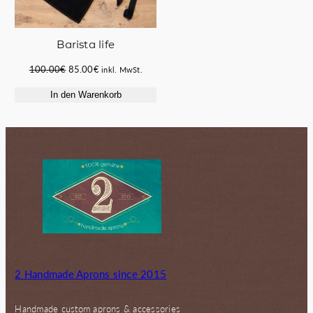
Barista life
Ursprünglicher
Aktueller
100.00
€
85.00
€
inkl. MwSt.
Preis
Preis
In den Warenkorb
war:
ist:
100.00€
85.00€.
2 Handmade Aprons since 2015
Handmade custom aprons & accessories