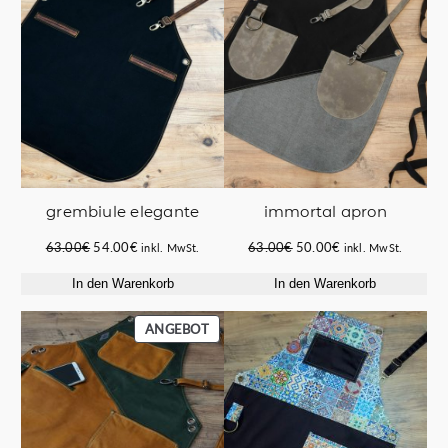
grembiule elegante
immortal apron
Ursprünglicher
Aktueller
Ursprünglicher
Aktueller
63.00
€
54.00
€
63.00
€
50.00
€
inkl. MwSt.
inkl. MwSt.
Preis
Preis
Preis
Preis
In den Warenkorb
In den Warenkorb
war:
ist:
war:
ist:
63.00€
54.00€.
63.00€
50.00€.
PRODUKT
ANGEBOT
IM
ANGEBOT