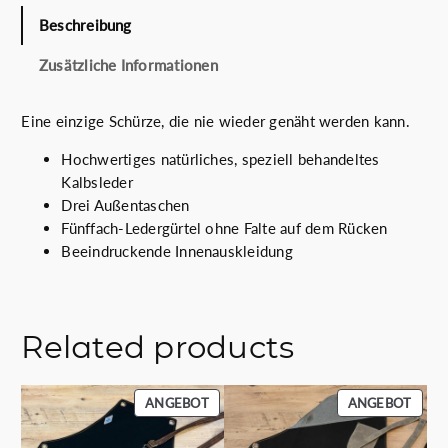
r
.
Beschreibung
:
0
1
0
Zusätzliche Informationen
8
€
0
.
.
Eine einzige Schürze, die nie wieder genäht werden kann.
0
Hochwertiges natürliches, speziell behandeltes
0
Kalbsleder
€
Drei Außentaschen
Fünffach-Ledergürtel ohne Falte auf dem Rücken
Beeindruckende Innenauskleidung
Related products
PRODUKT
PROD
ANGEBOT
ANGEBOT
IM
IM
ANGEBOT
ANGE