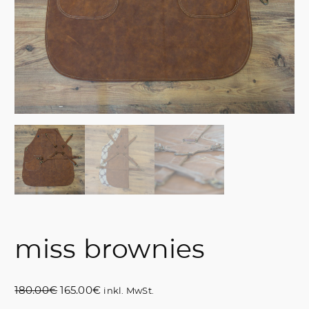
miss brownies
U
A
180.00
€
165.00
€
inkl. MwSt.
r
k