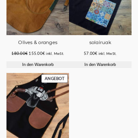
Οlives & oranges
solairuak
Ursprünglicher
Aktueller
180.00
€
155.00
€
57.00
€
inkl. MwSt.
inkl. MwSt.
Preis
Preis
In den Warenkorb
In den Warenkorb
war:
ist:
180.00€
155.00€.
PRODUKT
ANGEBOT
IM
ANGEBOT