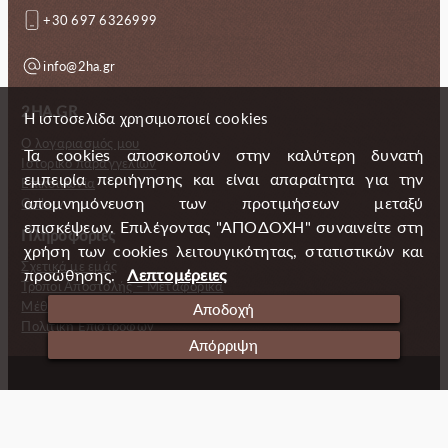
+30 697 6326999
info@2ha.gr
2HA.GR
Η ιστοσελίδα χρησιμοποιεί cookies
Ο λογαριασμός μου
Τα cookies αποσκοπούν στην καλύτερη δυνατή
Ιστορικό παραγγελιών
εμπειρία περιήγησης και είναι απαραίτητα για την
Επικοινωνία
απομνημόνευση των προτιμήσεων μεταξύ
Gallery
επισκέψεων. Επιλέγοντας "ΑΠΟΔΟΧΗ" συναινείτε στη
Πληροφορίες
χρήση των cookies λειτουγικότητας, στατιστικών και
Σχετικά με εμάς
προώθησης.
Λεπτομέρειες
Τρόποι Αποστολής – Μεταφορικά
Μέθοδοι πληρωμής
Αποδοχή
Πολιτική Επιστροφών
Απόρριψη
Copyright (c) 2024 2 Handmade Aprons
Cookies
Ταυτότητα
Πολιτική απορρήτου