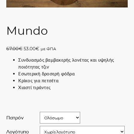
Mundo
O
Η
67.00
€
53.00
€
με ΦΠΑ
r
τ
Συνδυασμός βαμβακερής λονέτας και υψηλής
i
ρ
ποιότητας τζιν
g
έ
Εσωτερική δροσερή φόδρα
i
χ
Κρίκος για πετσέτα
n
ο
Χιαστί τιράντες
a
υ
l
σ
p
α
r
τ
i
ι
Πατρόν
c
μ
e
ή
Λογότυπο