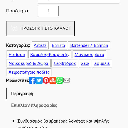
w
ε
M
a
ί
Ποσότητα
u
s
ν
n
:
α
d
ΠΡΟΣΘΉΚΗ ΣΤΟ ΚΑΛΆΘΙ
6
ι
o
7
:
π
.
5
Κατογορίες:
Artists
Barista
Bartender / Barman
ο
0
3
Εστίαση
Κουρέας-Κομμωτής
Μανικιουρίστα
σ
0
.
ό
€
0
Νοικοκυριό & Δώρα
Σερβιτόρος
Σεφ
Σομελιέ
τ
.
0
Χειροποίητες ποδιές
η
€
Μοιραστείτε:
τ
.
α
Περιγραφή
Επιπλέον πληροφορίες
Συνδυασμός βαμβακερής λονέτας και υψηλής
ποιότητας τζιν