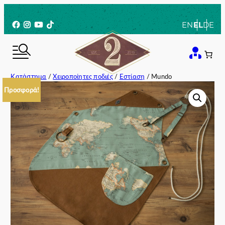
Μετάβαση
στο
Facebook
Instagram
YouTube
TikTok
EN
EL
DE
περιεχόμενο
Κατάστημα
/
Χειροποίητες ποδιές
/
Εστίαση
/ Mundo
Προσφορά!