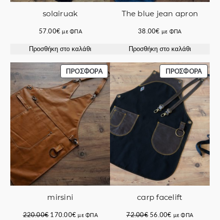
solairuak
The blue jean apron
57.00
€
38.00
€
με ΦΠΑ
με ΦΠΑ
Προσθήκη στο καλάθι
Προσθήκη στο καλάθι
ΠΡΟΪΌΝ
ΠΡΟΪ
ΠΡΟΣΦΟΡΆ
ΠΡΟΣΦΟΡΆ
ΣΕ
ΣΕ
ΠΡΟΣΦΟΡΆ
ΠΡΟΣ
carp facelift
mirsini
Original
Η
Original
Η
72.00
€
56.00
€
220.00
€
170.00
€
με ΦΠΑ
με ΦΠΑ