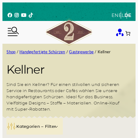
Zum
Inhalt
Facebook
Instagram
YouTube
TikTok
EN
EL
DE
springen
Shop
/
Handgefertigte Schürzen
/
Gastgewerbe
/ Kellner
Kellner
Sind Sie ein Kellner? Für einen stilvollen und sicheren
Service in Restaurants oder Cafés wählen Sie unsere
handgefertigten Schürzen. Ideal für das Business.
Vielfältige Designs – Stoffe – Materialien. Online-Kauf
mit Super-Rabatten.
Kategorien – Filter