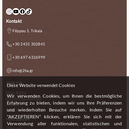
Instagram
YouTube
Facebook
TikTok
Kontakt
Filippou 5, Trikala
+30 2431 302841
+30 697 6326999
info@2ha.gr
2HA.GR
Diese Website verwendet Cookies
Mein Konto
Wir verwenden Cookies, um Ihnen die bestmögliche
Geschichte bestellen
Erfahrung zu bieten, indem wir uns Ihre Präferenzen
Kontakt
und wiederholten Besuche merken. Indem Sie auf
Gallery
"AKZEPTIEREN" klicken, erklären Sie sich mit der
Information
Verwendung aller funktionalen, statistischen und
Über uns