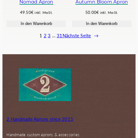
Nomad Apron
Autumn Bloom Apron
s
3
w
9
49.50
€
50.00
€
inkl. MwSt.
inkl. MwSt.
a
.
In den Warenkorb
In den Warenkorb
r
6
:
0
1
2
3
…
31
Nächste Seite
→
5
€
0
.
.
0
0
€
2 Handmade Aprons since 2015
Handmade custom aprons & accessories