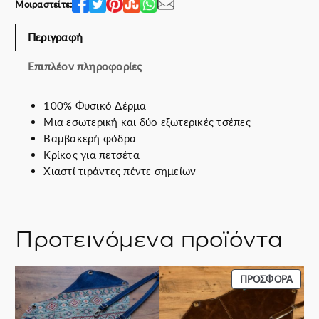
€
0
Μοιραστείτε:
v
.
0
e
€
Περιγραφή
s
.
π
Επιπλέον πληροφορίες
ο
σ
ό
100% Φυσικό Δέρμα
τ
Μια εσωτερική και δύο εξωτερικές τσέπες
η
Βαμβακερή φόδρα
τ
Κρίκος για πετσέτα
α
Χιαστί τιράντες πέντε σημείων
Προτεινόμενα προϊόντα
ΠΡΟΪ
ΠΡΟΣΦΟΡΆ
ΣΕ
ΠΡΟΣ