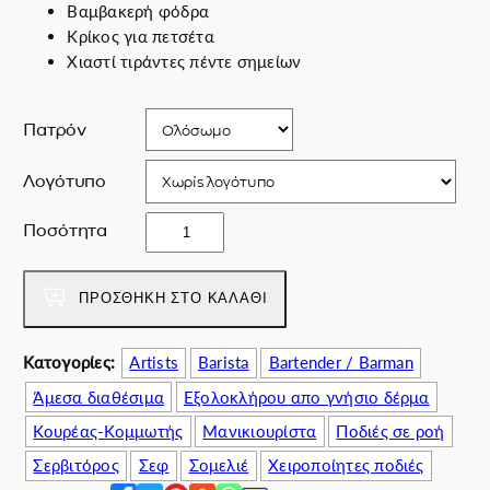
Βαμβακερή φόδρα
i
χ
Κρίκος για πετσέτα
n
ο
Χιαστί τιράντες πέντε σημείων
a
υ
l
σ
p
α
Πατρόν
r
τ
i
ι
Λογότυπο
c
μ
e
ή
O
Ποσότητα
w
ε
r
a
ί
a
s
ν
n
ΠΡΟΣΘΉΚΗ ΣΤΟ ΚΑΛΆΘΙ
:
α
g
1
ι
e
Κατογορίες:
Artists
Barista
Bartender / Barman
8
:
s
0
1
Άμεσα διαθέσιμα
Εξολοκλήρου απο γνήσιο δέρμα
&
.
5
O
Κουρέας-Κομμωτής
Μανικιουρίστα
Ποδιές σε ροή
0
5
l
Σερβιτόρος
Σεφ
Σομελιέ
Χειροποίητες ποδιές
0
.
i