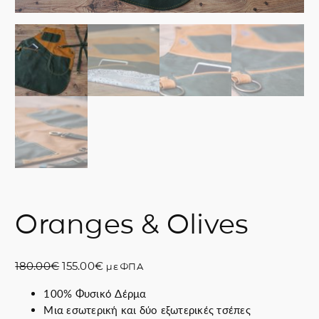
Oranges & Olives
O
Η
180.00
€
155.00
€
με ΦΠΑ
r
τ
100% Φυσικό Δέρμα
i
ρ
Μια εσωτερική και δύο εξωτερικές τσέπες
g
έ