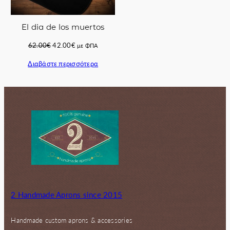
El dia de los muertos
Original
Η
62.00
€
42.00
€
με ΦΠΑ
price
τρέχουσα
Διαβάστε περισσότερα
was:
τιμή
62.00€.
είναι:
42.00€.
2 Handmade Aprons since 2015
Handmade custom aprons & accessories