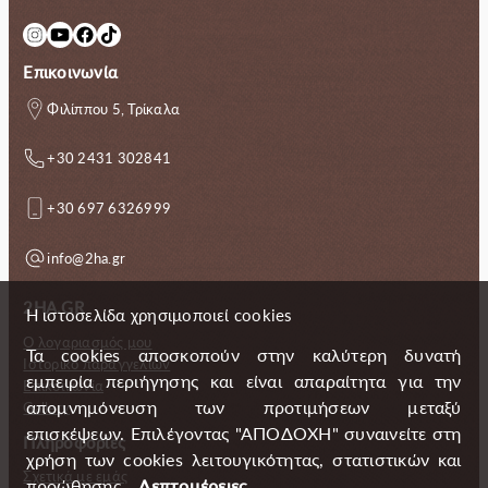
Instagram
YouTube
Facebook
TikTok
Επικοινωνία
Φιλίππου 5, Τρίκαλα
+30 2431 302841
+30 697 6326999
info@2ha.gr
2HA.GR
Η ιστοσελίδα χρησιμοποιεί cookies
Ο λογαριασμός μου
Τα cookies αποσκοπούν στην καλύτερη δυνατή
Ιστορικό παραγγελιών
εμπειρία περιήγησης και είναι απαραίτητα για την
Επικοινωνία
απομνημόνευση των προτιμήσεων μεταξύ
Gallery
επισκέψεων. Επιλέγοντας "ΑΠΟΔΟΧΗ" συναινείτε στη
Πληροφορίες
χρήση των cookies λειτουγικότητας, στατιστικών και
Σχετικά με εμάς
προώθησης.
Λεπτομέρειες