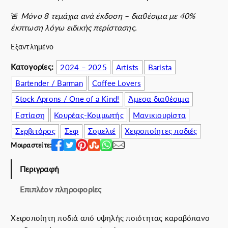
.
4
🚨
Μόνο 8 τεμάχια ανά έκδοση – διαθέσιμα με 40%
0
5
έκπτωση λόγω ειδικής περίστασης.
0
.
€
0
Εξαντλημένο
.
0
Κατογορίες:
2024 – 2025
Artists
Barista
€
.
Bartender / Barman
Coffee Lovers
Stock Aprons / One of a Kind!
Άμεσα διαθέσιμα
Εστίαση
Κουρέας-Κομμωτής
Μανικιουρίστα
Σερβιτόρος
Σεφ
Σομελιέ
Χειροποίητες ποδιές
Μοιραστείτε:
Περιγραφή
Επιπλέον πληροφορίες
Χειροποίητη ποδιά από υψηλής ποιότητας καραβόπανο