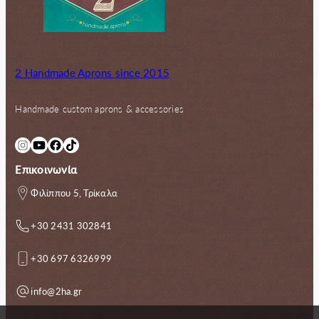
2 Handmade Aprons since 2015
Handmade custom aprons & accessories
Instagram
YouTube
Facebook
TikTok
Επικοινωνία
Φιλίππου 5, Τρίκαλα
+30 2431 302841
+30 697 6326999
info@2ha.gr