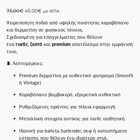
O
Η
75.00
€
45.00
€
με ΦΠΑ
r
τ
Χειροποίητη ποδιά από υψηλής ποιότητας καραβόπανο
i
ρ
και δερματίνη σε φυσικούς τόνους.
g
έ
Σχεδιασμένη για επαγγελματίες που θέλουν
i
χ
ένα
rustic
,
ζεστό
και
premium
αποτέλεσμα στην εμφάνισή
n
ο
τους.
a
υ
l
σ
🧵 Λεπτομέρειες:
p
α
r
τ
Premium δερματίνη με αυθεντικό φινίρισμα (Smooth
i
ι
ή Vintage)
c
μ
Καραβόπανο βαμβακερό, εξαιρετικά ανθεκτικό
e
ή
w
ε
Ρυθμιζόμενες τιράντες για τέλεια εφαρμογή
a
ί
s
ν
Μεταλλικά στοιχεία αντίκας για rustic αισθητική
:
α
Ιδανική για barista, bartender, σεφ ή καταστήματα
7
ι
εστίασης που θέλουν ένα ιδιαίτερο στυλ.
5
: