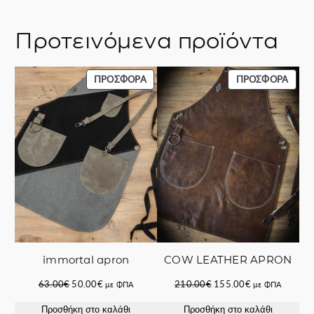
Προτεινόμενα προϊόντα
ΠΡΟΪΌΝ
ΠΡΟΪ
ΠΡΟΣΦΟΡΆ
ΠΡΟΣΦΟΡΆ
ΣΕ
ΣΕ
ΠΡΟΣΦΟΡΆ
ΠΡΟΣ
immortal apron
COW LEATHER APRON
Original
Η
Original
Η
63.00
€
50.00
€
210.00
€
155.00
€
με ΦΠΑ
με ΦΠΑ
price
τρέχουσα
price
τρέχουσα
Προσθήκη στο καλάθι
Προσθήκη στο καλάθι
was:
τιμή
was:
τιμή