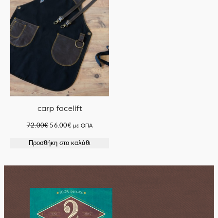
ΠΡΟΣΦΟΡΆ
carp facelift
Original
Η
72.00
€
56.00
€
με ΦΠΑ
price
τρέχουσα
Προσθήκη στο καλάθι
was:
τιμή
72.00€.
είναι:
56.00€.