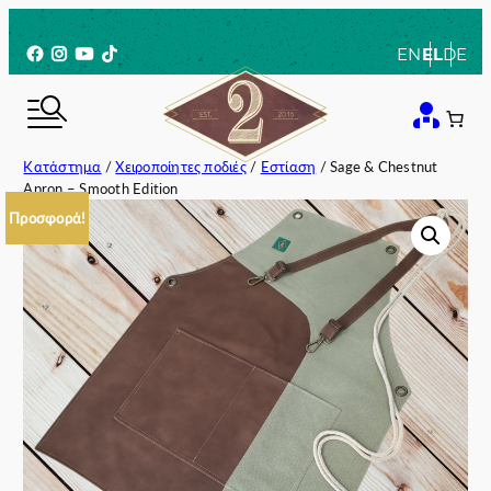
Μετάβαση
στο
Facebook
Instagram
YouTube
TikTok
EN
EL
DE
περιεχόμενο
Κατάστημα
/
Χειροποίητες ποδιές
/
Εστίαση
/ Sage & Chestnut
Apron – Smooth Edition
Προσφορά!