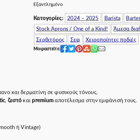
Εξαντλημένο
.
4
0
5
Κατογορίες:
2024 – 2025
Barista
Barte
0
.
Stock Aprons / One of a Kind!
Άμεσα δια
€
0
.
0
Σερβιτόρος
Σεφ
Χειροποίητες ποδιές
€
Μοιραστείτε:
.
ανο και δερματίνη σε φυσικούς τόνους.
tic
,
ζεστό
και
premium
αποτέλεσμα στην εμφάνισή τους.
mooth ή Vintage)