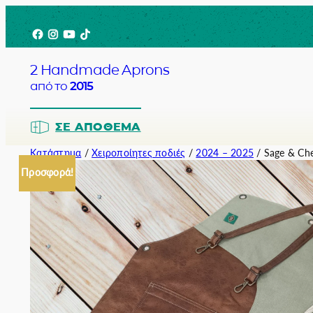
Μετάβαση
Facebook
Instagram
YouTube
TikTok
στο
περιεχόμενο
2 Handmade Aprons
από το
2015
ΣΕ ΑΠΌΘΕΜΑ
Κατάστημα
/
Χειροποίητες ποδιές
/
2024 – 2025
/ Sage & Che
Προσφορά!
Barista
Bartender
Σερβιτόρο
Σεφ