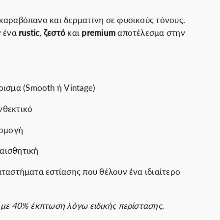
πιχειρήσεις
καραβόπανο και δερματίνη σε φυσικούς τόνους.
ν ένα
rustic
,
ζεστό
και
premium
αποτέλεσμα στην
ρισμα (Smooth ή Vintage)
νθεκτικό
αρμογή
 αισθητική
 καταστήματα εστίασης που θέλουν ένα ιδιαίτερο
 με 40% έκπτωση λόγω ειδικής περίστασης.