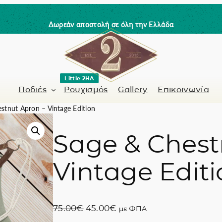
Δωρεάν αποστολή σε όλη την Ελλάδα
Little 2HA
Ποδιές
Ρουχισμός
Gallery
Επικοινωνία
stnut Apron – Vintage Edition
Sage & Chest
Κουρέας-Κομμωτής
Γνήσιο δέρμα
Vintage Edit
 / Barman
Μανικιουρίστα
Trick or Treat?
ς
Ζωγραφισμένα σ
O
Η
75.00
€
45.00
€
με ΦΠΑ
Coffee Lovers
r
τ