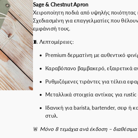
Sage & Chestnut Apron
Εκπτωτικές για ε
i
ρ
Χειροποίητη ποδιά από υψηλής ποιότητας 
g
έ
Σχεδιασμένη για επαγγελματίες που θέλου
i
χ
εμφάνισή τους.
n
ο
a
υ
🧵 Λεπτομέρειες:
l
σ
Premium δερματίνη με αυθεντικό φινί
p
α
r
τ
Καραβόπανο βαμβακερό, εξαιρετικά α
i
ι
c
μ
Ρυθμιζόμενες τιράντες για τέλεια εφ
e
ή
Μεταλλικά στοιχεία αντίκας για rustic
w
ε
a
ί
Ιδανική για barista, bartender, σεφ ή
s
ν
στυλ.
:
α
7
ι
🚨
Μόνο 8 τεμάχια ανά έκδοση – διαθέσιμα
5
: