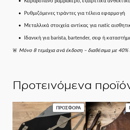
Καραβόπανο βαμβακερό, εξαιρετικά ανθεκτικ
Ρυθμιζόμενες τιράντες για τέλεια εφαρμογή
Μεταλλικά στοιχεία αντίκας για rustic αισθητι
Ιδανική για barista, bartender, σεφ ή καταστή
🚨
Μόνο 8 τεμάχια ανά έκδοση – διαθέσιμα με 40% 
Προτεινόμενα προϊό
ΠΡΟΪΌΝ
ΠΡΟΣΦΟΡΆ
ΣΕ
ΠΡΟΣΦΟΡΆ