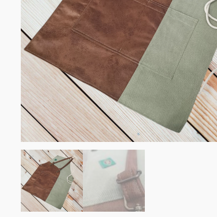
Σομελιέ