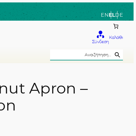
EN
EL
DE
Καλάθι
Σύνδεση
Search Button
Search
for:
nut Apron –
ion
το χέρι