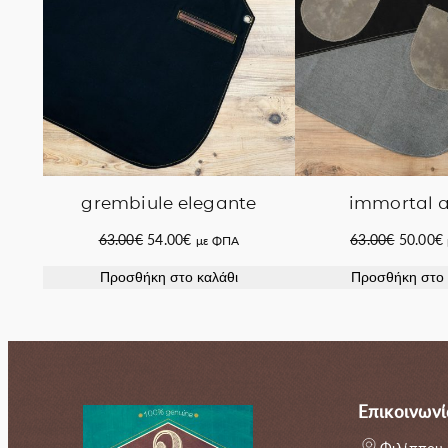
grembiule elegante
immortal 
Original
Η
Original
63.00
€
54.00
€
63.00
€
50.00
€
με ΦΠΑ
price
τρέχουσα
price
Προσθήκη στο καλάθι
Προσθήκη στο 
was:
τιμή
was:
63.00€.
είναι:
63.00€.
ε
54.00€.
Επικοινωνί