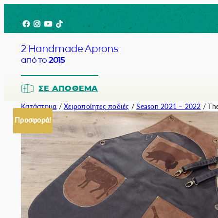
Μετάβαση
Facebook
Instagram
YouTube
TikTok
στο
περιεχόμενο
2 Handmade Aprons
από το
2015
ΣΕ ΑΠΌΘΕΜΑ
Κατάστημα
/
Χειροποίητες ποδιές
/
Season 2021 – 2022
/ The
Προσφορά!
Barista
Bartender
Σερβιτόρο
Σεφ