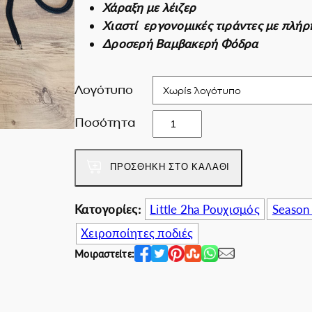
Χάραξη με λέιζερ
i
χ
Εκπτωτικές για ε
Χιαστί εργονομικές τιράντες με πλή
n
ο
Δροσερή Βαμβακερή Φόδρα
a
υ
l
σ
p
α
Λογότυπο
r
τ
T
i
ι
Ποσότητα
h
c
μ
e
e
ή
ΠΡΟΣΘΉΚΗ ΣΤΟ ΚΑΛΆΘΙ
B
w
ε
u
a
ί
t
Κατογορίες:
Little 2ha Ρουχισμός
Season
s
ν
c
:
α
Χειροποίητες ποδιές
h
1
ι
Μοιραστείτε:
e
2
:
r
0
9
'
.
7