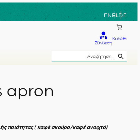
EN
EL
DE
Καλάθι
Σύνδεση
Search Button
Search
for:
s apron
το χέρι
ής ποιότητας ( καφέ σκούρο/καφέ ανοιχτό)