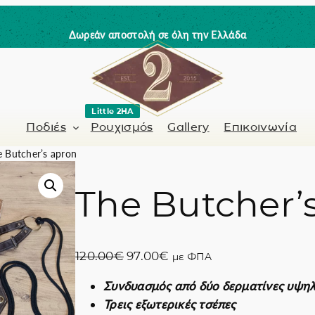
Δωρεάν αποστολή σε όλη την Ελλάδα
Little 2HA
Ποδιές
Ρουχισμός
Gallery
Επικοινωνία
 Butcher’s apron
The Butcher’
Κουρέας-Κομμωτής
Γνήσιο δέρμα
 / Barman
Μανικιουρίστα
Trick or Treat?
O
Η
120.00
€
97.00
€
με ΦΠΑ
ς
Ζωγραφισμένα σ
r
τ
Συνδυασμός από δύο δερματίνες υψηλ
i
ρ
Coffee Lovers
Τρεις εξωτερικές τσέπες
g
έ