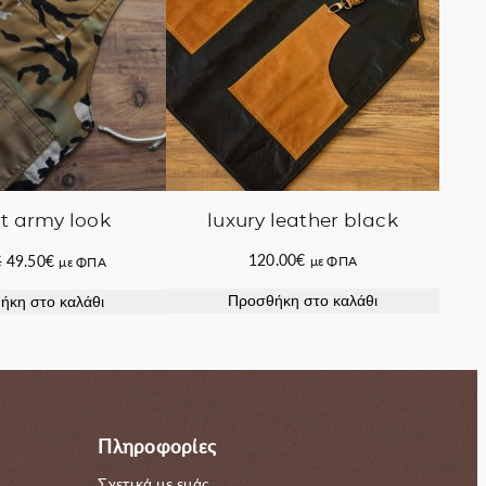
luxury leather black
t army look
Original
Η
120.00
€
€
49.50
€
με ΦΠΑ
με ΦΠΑ
price
τρέχουσα
Προσθήκη στο καλάθι
ήκη στο καλάθι
was:
τιμή
58.00€.
είναι:
49.50€.
Πληροφορίες
Σχετικά με εμάς