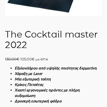
The Cocktail master
2022
O
Η
130.00
€
105.00
€
με ΦΠΑ
r
τ
Εξολοκλήρου από υψηλής ποιότητας δερματίνη
i
ρ
Χάραξη με Laser
g
έ
Μία εξωτερική τσέπη
i
χ
Κρίκος Πετσέτας
n
ο
Χιαστί εργονομικές τιράντες με πλήρη
a
υ
αυξομείωση
l
σ
Δροσερή εσωτερική φόδρα
p
α