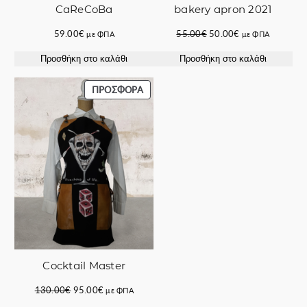
bakery apron 2021
CaReCoBa
Original
Η
55.00
€
50.00
€
59.00
€
με ΦΠΑ
με ΦΠΑ
price
τρέχουσα
Προσθήκη στο καλάθι
Προσθήκη στο καλάθι
was:
τιμή
55.00€.
είναι:
50.00€.
ΠΡΟΪΌΝ
ΠΡΟΣΦΟΡΆ
ΣΕ
ΠΡΟΣΦΟΡΆ
Cocktail Master
Original
Η
130.00
€
95.00
€
με ΦΠΑ
price
τρέχουσα