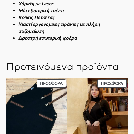
Χάραξη με Laser
2
Μία εξωτερική τσέπη
0
Κρίκος Πετσέτας
2
Χιαστί εργονομικές τιράντες με πλήρη
2
αυξομείωση
π
Δροσερή εσωτερική φόδρα
ο
σ
ό
τ
Προτεινόμενα προϊόντα
η
τ
α
ΠΡΟΪΌΝ
ΠΡΟΪ
ΠΡΟΣΦΟΡΆ
ΠΡΟΣΦΟΡΆ
ΣΕ
ΣΕ
ΠΡΟΣΦΟΡΆ
ΠΡΟΣ