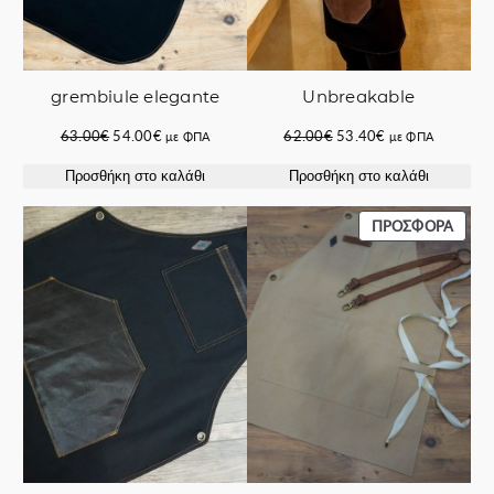
grembiule elegante
Unbreakable
Original
Η
Original
Η
63.00
€
54.00
€
62.00
€
53.40
€
με ΦΠΑ
με ΦΠΑ
price
τρέχουσα
price
τρέχουσα
Προσθήκη στο καλάθι
Προσθήκη στο καλάθι
was:
τιμή
was:
τιμή
63.00€.
είναι:
62.00€.
είναι:
54.00€.
53.40€.
ΠΡΟΪ
ΠΡΟΣΦΟΡΆ
ΣΕ
ΠΡΟΣ