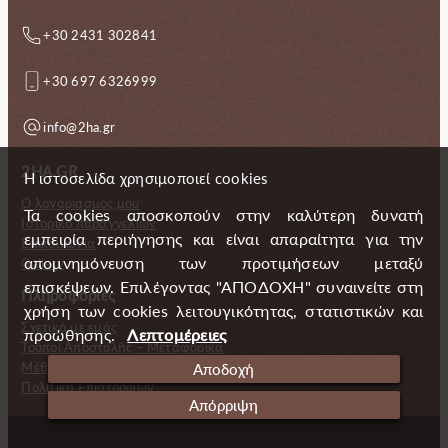
+30 2431 302841
+30 697 6326999
info@2ha.gr
2HA.GR
Η ιστοσελίδα χρησιμοποιεί cookies
Ο λογαριασμός μου
Τα cookies αποσκοπούν στην καλύτερη δυνατή
Ιστορικό παραγγελιών
εμπειρία περιήγησης και είναι απαραίτητα για την
Επικοινωνία
απομνημόνευση των προτιμήσεων μεταξύ
Gallery
επισκέψεων. Επιλέγοντας "ΑΠΟΔΟΧΗ" συναινείτε στη
Πληροφορίες
χρήση των cookies λειτουγικότητας, στατιστικών και
Σχετικά με εμάς
προώθησης.
Λεπτομέρειες
Τρόποι Αποστολής – Μεταφορικά
Μέθοδοι πληρωμής
Αποδοχή
Πολιτική Επιστροφών
Απόρριψη