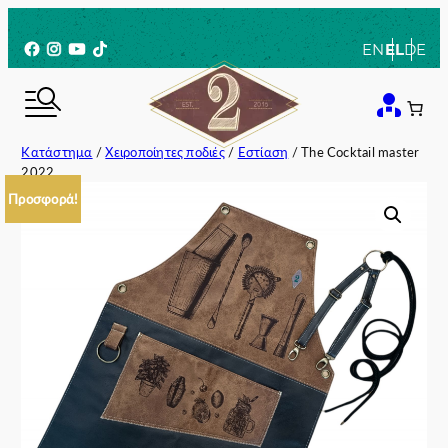
Μετάβαση
στο
Facebook
Instagram
YouTube
TikTok
EN
EL
DE
περιεχόμενο
Κατάστημα
/
Χειροποίητες ποδιές
/
Εστίαση
/ The Cocktail master
2022
Προσφορά!