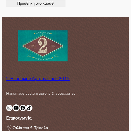
Προσθήκη στο καλάθι
was:
τιμή
130.00€.
είναι:
95.00€.
2 Handmade Aprons since 2015
Handmade custom aprons & accessories
Instagram
YouTube
Facebook
TikTok
Επικοινωνία
Φιλίππου 5, Τρίκαλα