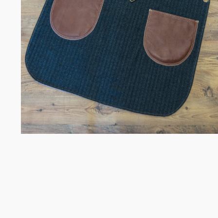
Σομελιέ