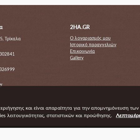
α
2HA.GR
Ο λογαριασμός μου
5, Τρίκαλα
Ιστορικό παραγγελιών
Επικοινωνία
 302841
Gallery
6326999
gr
περιήγησης και είναι απαραίτητα για την απομνημόνευση των
s λειτουγικότητας, στατιστικών και προώθησης.
Λεπτομέρε