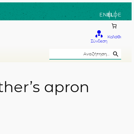
EN
EL
DE
Καλάθι
Σύνδεση
Search Button
Search
for:
her’s apron
το χέρι