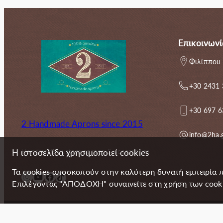
Επικοινωνί
Φιλίππου 
+30 2431
+30 697 
2 Handmade Aprons since 2015
info@2ha.
Handmade custom aprons & accessories
Η ιστοσελίδα χρησιμοποιεί cookies
Τα cookies αποσκοπούν στην καλύτερη δυνατή εμπειρία 
Instagram
YouTube
Facebook
TikTok
Επιλέγοντας "ΑΠΟΔΟΧΗ" συναινείτε στη χρήση των cookie
Copyright (c) 2024 2 Handmade Aprons