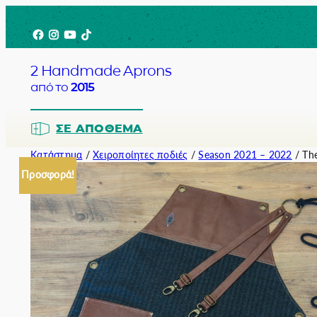
Μετάβαση
Facebook
Instagram
YouTube
TikTok
στο
περιεχόμενο
2 Handmade Aprons
από το
2015
ΣΕ ΑΠΌΘΕΜΑ
Κατάστημα
/
Χειροποίητες ποδιές
/
Season 2021 – 2022
/ The
Προσφορά!
Barista
Bartender
Σερβιτόρο
Σεφ