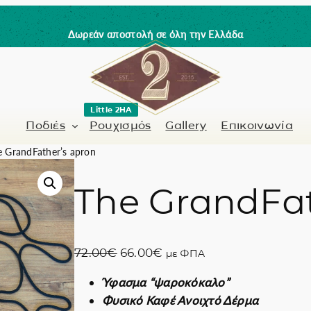
Δωρεάν αποστολή σε όλη την Ελλάδα
Little 2HA
Ποδιές
Ρουχισμός
Gallery
Επικοινωνία
 GrandFather’s apron
The GrandFat
Κουρέας-Κομμωτής
Γνήσιο δέρμα
 / Barman
Μανικιουρίστα
Trick or Treat?
O
Η
72.00
€
66.00
€
με ΦΠΑ
ς
Ζωγραφισμένα σ
r
τ
Ύφασμα “ψαροκόκαλο”
i
ρ
Coffee Lovers
Φυσικό Καφέ Ανοιχτό Δέρμα
g
έ