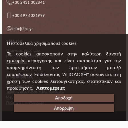
+30 2431 302841
+30 697 6326999
info@2ha.gr
2HA.GR
Η ιστοσελίδα χρησιμοποιεί cookies
Ο λογαριασμός μου
Τα cookies αποσκοπούν στην καλύτερη δυνατή
Ιστορικό παραγγελιών
εμπειρία περιήγησης και είναι απαραίτητα για την
Επικοινωνία
απομνημόνευση των προτιμήσεων μεταξύ
Gallery
επισκέψεων. Επιλέγοντας "ΑΠΟΔΟΧΗ" συναινείτε στη
Πληροφορίες
χρήση των cookies λειτουγικότητας, στατιστικών και
Σχετικά με εμάς
προώθησης.
Λεπτομέρειες
Τρόποι Αποστολής – Μεταφορικά
Μέθοδοι πληρωμής
Αποδοχή
Πολιτική Επιστροφών
Απόρριψη
Copyright (c) 2024 2 Handmade Aprons