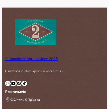
55.00€.
είναι:
30.00€.
2 Handmade Aprons since 2015
Handmade custom aprons & accessories
Instagram
YouTube
Facebook
TikTok
Επικοινωνία
Φιλίππου 5, Τρίκαλα