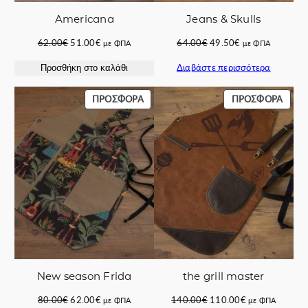
Ε
Americana
Jeans & Skulls
Μ
Α
Original
Η
Original
Η
62.00
€
51.00
€
64.00
€
49.50
€
με ΦΠΑ
με ΦΠΑ
Χ
price
τρέχουσα
price
τρέχουσα
Διαβάστε περισσότερα
Προσθήκη στο καλάθι
was:
τιμή
was:
τιμή
Ι
62.00€.
είναι:
64.00€.
είναι:
Α
51.00€.
49.50€.
ΠΡΟΪΌΝ
ΠΡΟΪ
ΠΡΟΣΦΟΡΆ
ΠΡΟΣΦΟΡΆ
Κ
ΣΕ
ΣΕ
Α
ΠΡΟΣΦΟΡΆ
ΠΡΟΣ
Ι
Π
Α
Ν
Ω
π
ο
σ
ό
New season Frida
the grill master
τ
η
Original
Η
Original
Η
80.00
€
62.00
€
140.00
€
110.00
€
με ΦΠΑ
με ΦΠΑ
τ