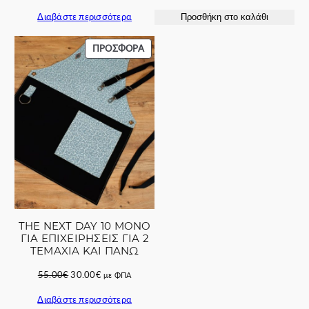
price
τρέχουσα
price
τρέχουσα
α
Διαβάστε περισσότερα
Προσθήκη στο καλάθι
was:
τιμή
was:
τιμή
80.00€.
είναι:
140.00€.
είναι:
62.00€.
110.00€.
ΠΡΟΪΌΝ
ΠΡΟΣΦΟΡΆ
ΣΕ
ΠΡΟΣΦΟΡΆ
THE NEXT DAY 10 ΜΟΝΟ
ΓΙΑ ΕΠΙΧΕΙΡΗΣΕΙΣ ΓΙΑ 2
ΤΕΜΑΧΙΑ ΚΑΙ ΠΑΝΩ
Original
Η
55.00
€
30.00
€
με ΦΠΑ
price
τρέχουσα
Διαβάστε περισσότερα
was:
τιμή