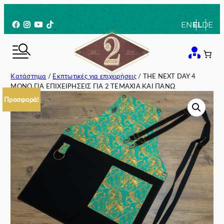
Μετάβαση
στο
Facebook
Instagram
YouTube
TikTok
EN
EL
DE
περιεχόμενο
Κατάστημα
/
Εκπτωτικές για επιχειρήσεις
/ THE NEXT DAY 4
ΜΟΝΟ ΓΙΑ ΕΠΙΧΕΙΡΗΣΕΙΣ ΓΙΑ 2 ΤΕΜΑΧΙΑ ΚΑΙ ΠΑΝΩ
Προσφορά!