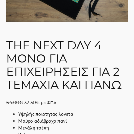
THE NEXT DAY 4
ΜΟΝΟ ΓΙΑ
ΕΠΙΧΕΙΡΗΣΕΙΣ ΓΙΑ 2
ΤΕΜΑΧΙΑ ΚΑΙ ΠΑΝΩ
O
Η
64.00
€
32.50
€
με ΦΠΑ
r
τ
Υψηλής ποιότητας λονετα
i
ρ
Μαύρο αδιάβροχο πανί
g
έ
Μεγάλη τσέπη
i
χ