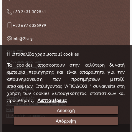
+30 2431 302841
+30 697 6326999
info@2ha.gr
2HA.GR
Η ιστοσελίδα χρησιμοποιεί cookies
Ο λογαριασμός μου
Τα cookies αποσκοπούν στην καλύτερη δυνατή
Ιστορικό παραγγελιών
εμπειρία περιήγησης και είναι απαραίτητα για την
Επικοινωνία
απομνημόνευση των προτιμήσεων μεταξύ
Gallery
επισκέψεων. Επιλέγοντας "ΑΠΟΔΟΧΗ" συναινείτε στη
Πληροφορίες
χρήση των cookies λειτουγικότητας, στατιστικών και
Σχετικά με εμάς
προώθησης.
Λεπτομέρειες
Τρόποι Αποστολής – Μεταφορικά
Μέθοδοι πληρωμής
Αποδοχή
Πολιτική Επιστροφών
Απόρριψη