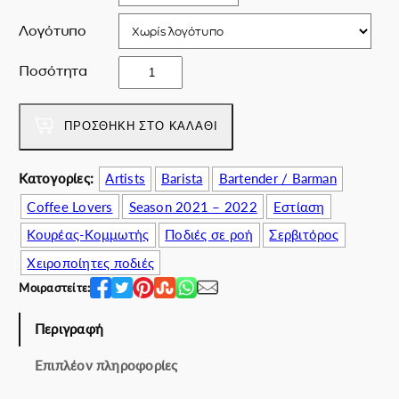
i
ι
c
μ
Λογότυπο
e
ή
w
ε
T
Ποσότητα
a
ί
h
s
ν
e
:
α
V
ΠΡΟΣΘΉΚΗ ΣΤΟ ΚΑΛΆΘΙ
7
ι
c
0
:
a
Κατογορίες:
Artists
Barista
Bartender / Barman
.
6
r
0
1
Coffee Lovers
Season 2021 – 2022
Εστίαση
p
0
.
π
Κουρέας-Κομμωτής
Ποδιές σε ροή
Σερβιτόρος
€
0
ο
Χειροποίητες ποδιές
.
0
σ
€
Μοιραστείτε:
ό
.
τ
Περιγραφή
η
τ
Επιπλέον πληροφορίες
α