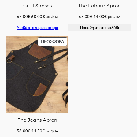
skull & roses
The Lahour Apron
Original
Η
Original
Η
67.00
€
60.00
€
65.00
€
44.00
€
με ΦΠΑ
με ΦΠΑ
price
τρέχουσα
price
τρέχουσα
Διαβάστε περισσότερα
Προσθήκη στο καλάθι
was:
τιμή
was:
τιμή
67.00€.
είναι:
65.00€.
είναι:
60.00€.
44.00€.
ΠΡΟΪΌΝ
ΠΡΟΣΦΟΡΆ
ΣΕ
ΠΡΟΣΦΟΡΆ
The Jeans Apron
Original
Η
53.00
€
44.50
€
με ΦΠΑ
price
τρέχουσα