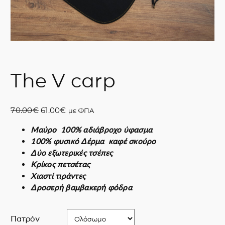
The V carp
O
Η
70.00
€
61.00
€
με ΦΠΑ
r
τ
Μαύρο 100% αδιάβροχο ύφασμα
i
ρ
100% φυσικό Δέρμα καφέ σκούρο
g
έ
Δύο εξωτερικές τσέπες
i
χ
Κρίκος πετσέτας
n
ο
Χιαστί τιράντες
a
υ
Δροσερή βαμβακερή φόδρα
l
σ
p
α
r
τ
Πατρόν