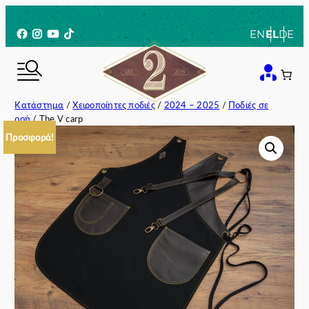
Μετάβαση
στο
Facebook
Instagram
YouTube
TikTok
EN
EL
DE
περιεχόμενο
Κατάστημα
/
Χειροποίητες ποδιές
/
2024 – 2025
/
Ποδιές σε
ροή
/ The V carp
Προσφορά!