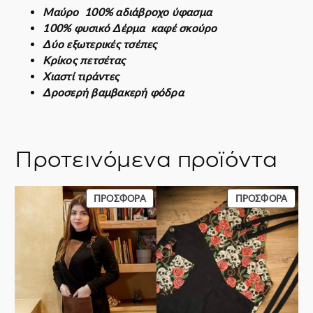
Μαύρο 100% αδιάβροχο ύφασμα
100% φυσικό Δέρμα καφέ σκούρο
Δύο εξωτερικές τσέπες
Κρίκος πετσέτας
Χιαστί τιράντες
Δροσερή βαμβακερή φόδρα
Προτεινόμενα προϊόντα
ΠΡΟΪΌΝ
ΠΡΟΪ
ΠΡΟΣΦΟΡΆ
ΠΡΟΣΦΟΡΆ
ΣΕ
ΣΕ
ΠΡΟΣΦΟΡΆ
ΠΡΟΣ