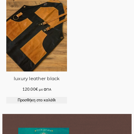
50.00€.
95.00€.
luxury leather black
120.00
€
με ΦΠΑ
Προσθήκη στο καλάθι