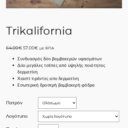
Trikalifornia
O
Η
64.00
€
57.00
€
με ΦΠΑ
r
τ
Συνδυασμός δύο βαμβακερών υφασμάτων
i
ρ
Δύο μεγάλες τσέπες από υψηλής ποιότητας
g
έ
δερματίνη
i
χ
Χιαστί τιράντες απο δερματίνη
n
ο
Εσωτερική δροσερή βαμβακερή φόδρα
a
υ
l
σ
p
α
Πατρόν
r
τ
i
ι
Λογότυπο
c
μ
e
ή
T