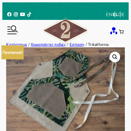
Μετάβαση
στο
Facebook
Instagram
YouTube
TikTok
EN
EL
DE
περιεχόμενο
Κατάστημα
/
Χειροποίητες ποδιές
/
Εστίαση
/ Trikalifornia
Προσφορά!