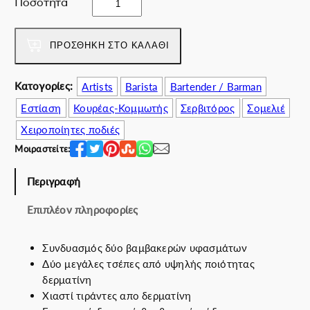
Ποσότητα
w
ε
r
a
ί
i
s
ν
k
ΠΡΟΣΘΉΚΗ ΣΤΟ ΚΑΛΆΘΙ
:
α
a
6
ι
l
Κατογορίες:
Artists
Barista
Bartender / Barman
4
:
i
.
5
Εστίαση
Κουρέας-Κομμωτής
Σερβιτόρος
Σομελιέ
f
0
7
o
Χειροποίητες ποδιές
0
.
r
Μοιραστείτε:
€
0
n
.
0
i
Περιγραφή
€
a
.
π
Επιπλέον πληροφορίες
ο
σ
Συνδυασμός δύο βαμβακερών υφασμάτων
ό
Δύο μεγάλες τσέπες από υψηλής ποιότητας
τ
δερματίνη
η
Χιαστί τιράντες απο δερματίνη
τ