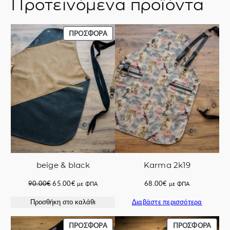
Προτεινόμενα προϊόντα
ΠΡΟΪΌΝ
ΠΡΟΣΦΟΡΆ
ΣΕ
ΠΡΟΣΦΟΡΆ
beige & black
Karma 2k19
Original
Η
90.00
€
65.00
€
68.00
€
με ΦΠΑ
με ΦΠΑ
price
τρέχουσα
Διαβάστε περισσότερα
Προσθήκη στο καλάθι
was:
τιμή
90.00€.
είναι:
65.00€.
ΠΡΟΪΌΝ
ΠΡΟΪ
ΠΡΟΣΦΟΡΆ
ΠΡΟΣΦΟΡΆ