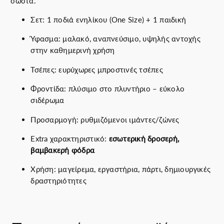
σωστά.
2
π
Σετ: 1 ποδιά ενηλίκου (One Size) + 1 παιδική
ο
Ύφασμα: μαλακό, αναπνεύσιμο, υψηλής αντοχής
δ
στην καθημερινή χρήση
ι
έ
Τσέπες: ευρύχωρες μπροστινές τσέπες
ς
)
Φροντίδα: πλύσιμο στο πλυντήριο – εύκολο
π
σιδέρωμα
ο
Προσαρμογή: ρυθμιζόμενοι ιμάντες/ζώνες
σ
ό
Extra χαρακτηριστικό:
εσωτερική δροσερή,
τ
βαμβακερή φόδρα
η
τ
Χρήση: μαγείρεμα, εργαστήρια, πάρτι, δημιουργικές
α
δραστηριότητες