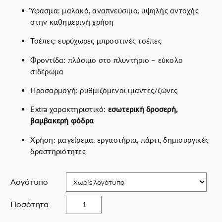
e
ή
Ύφασμα: μαλακό, αναπνεύσιμο, υψηλής αντοχής
w
ε
στην καθημερινή χρήση
a
ί
Τσέπες: ευρύχωρες μπροστινές τσέπες
s
ν
:
α
Φροντίδα: πλύσιμο στο πλυντήριο – εύκολο
7
ι
σιδέρωμα
5
:
.
6
Προσαρμογή: ρυθμιζόμενοι ιμάντες/ζώνες
0
4
Extra χαρακτηριστικό:
εσωτερική δροσερή,
0
.
βαμβακερή φόδρα
€
0
.
0
Χρήση: μαγείρεμα, εργαστήρια, πάρτι, δημιουργικές
€
δραστηριότητες
.
Λογότυπο
T
Ποσότητα
r