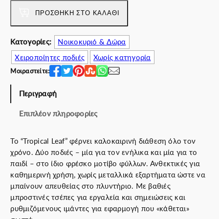
o
p
ΠΡΟΣΘΉΚΗ ΣΤΟ ΚΑΛΆΘΙ
i
c
Κατογορίες:
Νοικοκυριό & Δώρα
a
Χειροποίητες ποδιές
Χωρίς κατηγορία
l
L
Μοιραστείτε:
e
a
Περιγραφή
f
Επιπλέον πληροφορίες
F
a
m
Το “Tropical Leaf” φέρνει καλοκαιρινή διάθεση όλο τον
i
χρόνο. Δύο ποδιές – μία για τον ενήλικα και μία για το
l
παιδί – στο ίδιο φρέσκο μοτίβο φύλλων. Ανθεκτικές για
y
καθημερινή χρήση, χωρίς μεταλλικά εξαρτήματα ώστε να
S
μπαίνουν απευθείας στο πλυντήριο. Με βαθιές
e
μπροστινές τσέπες για εργαλεία και σημειώσεις και
t
ρυθμιζόμενους ιμάντες για εφαρμογή που «κάθεται»
(