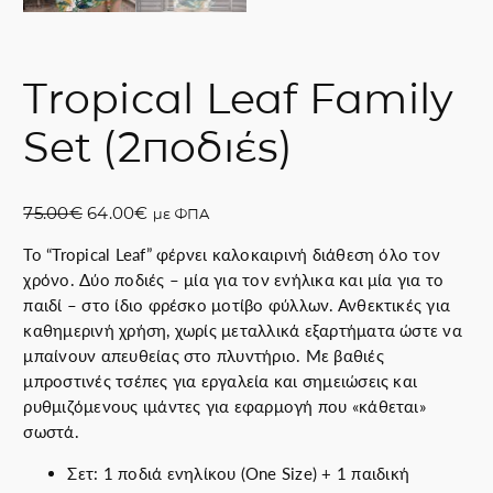
Tropical Leaf Family
Set (2ποδιές)
O
Η
75.00
€
64.00
€
με ΦΠΑ
r
τ
Το “Tropical Leaf” φέρνει καλοκαιρινή διάθεση όλο τον
i
ρ
χρόνο. Δύο ποδιές – μία για τον ενήλικα και μία για το
g
έ
παιδί – στο ίδιο φρέσκο μοτίβο φύλλων. Ανθεκτικές για
i
χ
καθημερινή χρήση, χωρίς μεταλλικά εξαρτήματα ώστε να
n
ο
μπαίνουν απευθείας στο πλυντήριο. Με βαθιές
a
υ
μπροστινές τσέπες για εργαλεία και σημειώσεις και
l
σ
ρυθμιζόμενους ιμάντες για εφαρμογή που «κάθεται»
p
α
σωστά.
r
τ
i
ι
Σετ: 1 ποδιά ενηλίκου (One Size) + 1 παιδική
c
μ