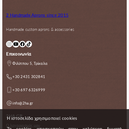
2 Handmade Aprons since 2015
Handmade custom aprons & accessories
Instagram
YouTube
Facebook
TikTok
Επικοινωνία
Φιλίππου 5, Τρίκαλα
+30 2431 302841
+30 697 6326999
info@2ha.gr
2HA.GR
Η ιστοσελίδα χρησιμοποιεί cookies
Ο λογαριασμός μου
Τα cookies αποσκοπούν στην καλύτερη δυνατή