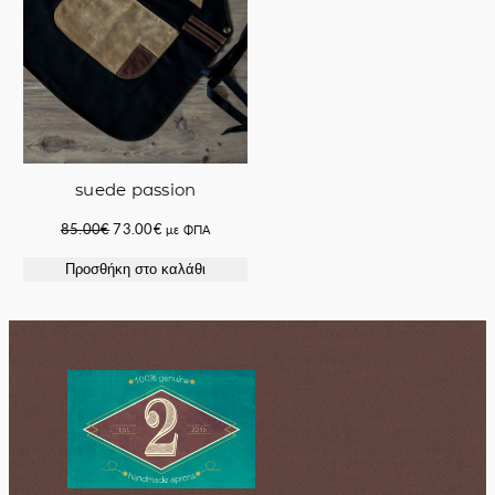
suede passion
Original
Η
85.00
€
73.00
€
με ΦΠΑ
price
τρέχουσα
Προσθήκη στο καλάθι
was:
τιμή
85.00€.
είναι:
73.00€.