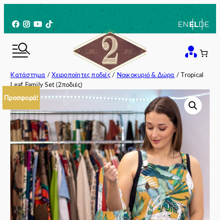
Μετάβαση
στο
Facebook
Instagram
YouTube
TikTok
EN
EL
DE
περιεχόμενο
Κατάστημα
/
Χειροποίητες ποδιές
/
Νοικοκυριό & Δώρα
/ Tropical
Leaf Family Set (2ποδιές)
Προσφορά!