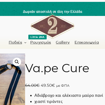
Δωρεάν αποστολή σε όλη την Ελλάδα
Little 2HA
Ποδιές
Ρουχισμός
Gallery
Επικοινωνία
Va.pe Cure
Κουρέας-Κομμωτής
Γνήσιο δέρμα
 / Barman
Μανικιουρίστα
Trick or Treat?
O
Η
64.00
€
49.50
€
με ΦΠΑ
ς
Ζωγραφισμένα σ
r
τ
Αδιάβροχο και αλέκιαστο μαύρο πανί
i
ρ
Coffee Lovers
χιαστί τιράντες
g
έ