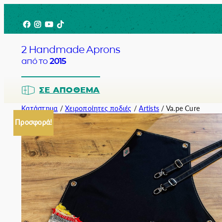
Μετάβαση
Facebook
Instagram
YouTube
TikTok
στο
περιεχόμενο
2 Handmade Aprons
από το
2015
ΣΕ ΑΠΌΘΕΜΑ
Κατάστημα
/
Χειροποίητες ποδιές
/
Artists
/ Va.pe Cure
Προσφορά!
Barista
Bartender
Σερβιτόρο
Σεφ