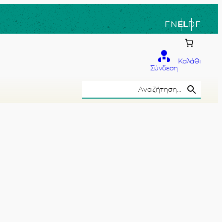
EN
EL
DE
Καλάθι
Σύνδεση
Search Button
Search
for:
το χέρι