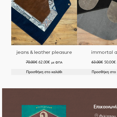
jeans & leather pleasure
immortal 
Original
Η
Original
70.00
€
62.00
€
63.00
€
50.00
€
με ΦΠΑ
price
τρέχουσα
price
Προσθήκη στο καλάθι
Προσθήκη στο 
was:
τιμή
was:
70.00€.
είναι:
63.00€.
ε
62.00€.
Επικοινωνί
Φιλίππου 