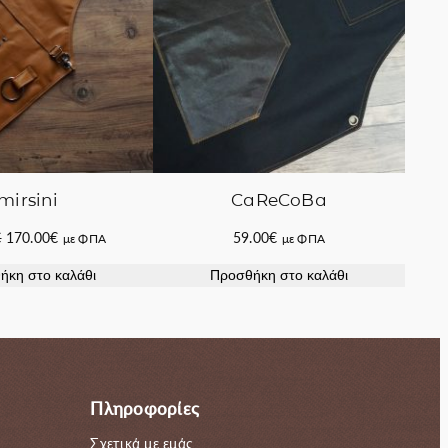
mirsini
CaReCoBa
Original
Η
€
170.00
€
59.00
€
με ΦΠΑ
με ΦΠΑ
price
τρέχουσα
ήκη στο καλάθι
Προσθήκη στο καλάθι
was:
τιμή
220.00€.
είναι:
170.00€.
Πληροφορίες
Σχετικά με εμάς