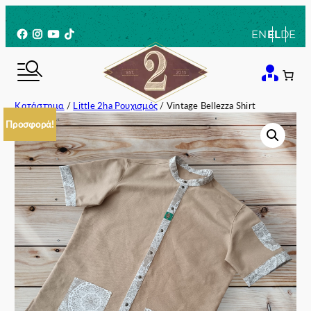
Μετάβαση
στο
Facebook
Instagram
YouTube
TikTok
EN
EL
DE
περιεχόμενο
Κατάστημα
/
Little 2ha Ρουχισμός
/ Vintage Bellezza Shirt
Προσφορά!