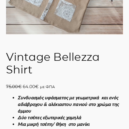
Vintage Bellezza
Shirt
O
Η
75.00
€
64.00
€
με ΦΠΑ
r
τ
Συνδυασμός υφάσματος με γεωμετρικά και ενός
i
ρ
αδιάβροχου & αλέκιαστου πανιού στο χρώμα της
g
έ
άμμου
i
χ
Δύο τσέπες εξωτερικές χαμηλά
n
ο
Μια μικρή τσέπη/ θήκη στο μανίκι
a
υ