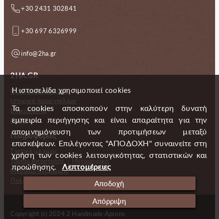
+30 2431 302841
+30 697 6326999
info@2ha.gr
2HA.GR
Η ιστοσελίδα χρησιμοποιεί cookies
Ο λογαριασμός μου
Ιστορικό παραγγελιών
Τα cookies αποσκοπούν στην καλύτερη δυνατή
Επικοινωνία
εμπειρία περιήγησης και είναι απαραίτητα για την
Gallery
απομνημόνευση των προτιμήσεων μεταξύ
Πληροφορίες
επισκέψεων. Επιλέγοντας "ΑΠΟΔΟΧΗ" συναινείτε στη
Σχετικά με εμάς
χρήση των cookies λειτουγικότητας, στατιστικών και
Τρόποι Αποστολής – Μεταφορικά
προώθησης.
Λεπτομέρειες
Μέθοδοι πληρωμής
Πολιτική Επιστροφών
Αποδοχή
Απόρριψη
Copyright (c) 2024 2 Handmade Aprons