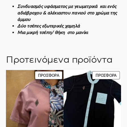
Συνδυασμός υφάσματος με γεωμετρικά και ενός
z
αδιάβροχου & αλέκιαστου πανιού στο χρώμα της
a
άμμου
S
Δύο τσέπες εξωτερικές χαμηλά
h
Μια μικρή τσέπη/ θήκη στο μανίκι
i
r
t
π
Προτεινόμενα προϊόντα
ο
σ
ό
ΠΡΟΪΌΝ
ΠΡΟΪ
ΠΡΟΣΦΟΡΆ
ΠΡΟΣΦΟΡΆ
τ
ΣΕ
ΣΕ
η
ΠΡΟΣΦΟΡΆ
ΠΡΟΣ
τ
α