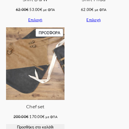
Original
Η
62.00
€
53.00
€
62.00
€
με ΦΠΑ
με ΦΠΑ
price
τρέχουσα
Επιλογή
Επιλογή
was:
τιμή
62.00€.
είναι:
53.00€.
ΠΡΟΪΌΝ
ΠΡΟΣΦΟΡΆ
ΣΕ
ΠΡΟΣΦΟΡΆ
Chef set
Original
Η
200.00
€
170.00
€
με ΦΠΑ
price
τρέχουσα
Προσθήκη στο καλάθι
was:
τιμή