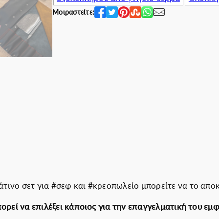
ό
0
0
Μοιραστείτε:
τ
0
.
η
€
0
τ
.
0
α
€
.
τινο σετ για #σεφ και #κρεοπωλείο μπορείτε να το αποκ
πορεί να επιλέξει κάποιος για την επαγγελματική του εμ