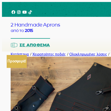
Μετάβαση
Facebook
Instagram
YouTube
TikTok
στο
περιεχόμενο
2 Handmade Aprons
από το
2015
ΣΕ ΑΠΌΘΕΜΑ
Κατάστημα
/
Χειροποίητες ποδιές
/
Ολοκληρωμένες λύσεις
/ 
Προσφορά!
Barista
Bartender
Σερβιτόρο
Σεφ