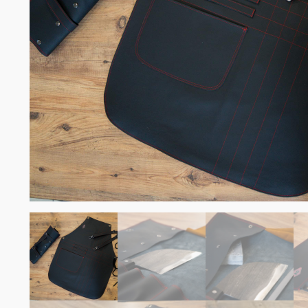
Σομελιέ