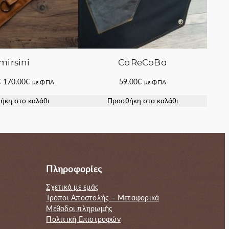
mirsini
CaReCoBa
Original
Η
€
170.00
€
59.00
€
με ΦΠΑ
με ΦΠΑ
price
τρέχουσα
ήκη στο καλάθι
Προσθήκη στο καλάθι
was:
τιμή
220.00€.
είναι:
170.00€.
Πληροφορίες
Σχετικά με εμάς
Τρόποι Αποστολής – Μεταφορικά
Μέθοδοι πληρωμής
Πολιτική Επιστροφών