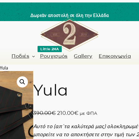
Δωρεάν αποστολή σε όλη την Ελλάδα
Little 2HA
Ποδιές
Ρουχισμός
Gallery
Επικοινωνία
Yula
Yula
Κουρέας-Κομμωτής
Γνήσιο δέρμα
 / Barman
Μανικιουρίστα
Trick or Treat?
O
Η
390.00
€
210.00
€
με ΦΠΑ
ς
Ζωγραφισμένα σ
r
τ
Αυτό το (απ΄τα καλύτερά μας) ολοκληρωμέν
i
ρ
Coffee Lovers
μπορείτε να το αποκτήσετε στην τιμή των 
g
έ