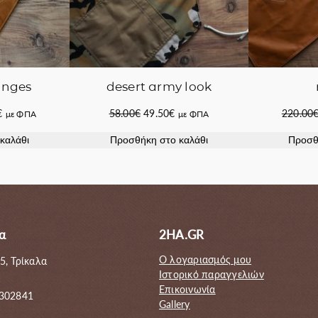
anges
desert army look
Η
Original
Η
€
58.00
€
49.50
€
220.00
με ΦΠΑ
με ΦΠΑ
τρέχουσα
price
τρέχουσα
καλάθι
Προσθήκη στο καλάθι
Προσθ
τιμή
was:
τιμή
.
είναι:
58.00€.
είναι:
155.00€.
49.50€.
α
2HA.GR
Ο λογαριασμός μου
5, Τρίκαλα
Ιστορικό παραγγελιών
Επικοινωνία
 302841
Gallery