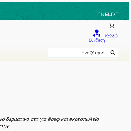
EN
EL
DE
Καλάθι
Σύνδεση
Search Button
Search
for:
το χέρι
ο δερμάτινο σετ για #σεφ και #κρεοπωλείο
210€.