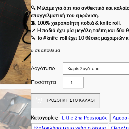
i
χ
Εκπτωτικές για ε
🔍 Μιλάμε για ό,τι πιο ανθεκτικό και καλαί
n
ο
επαγγελματική του εμφάνιση.
a
υ
🧵 100% χειροποίητη ποδιά & knife roll.
l
σ
📌 Η ποδιά έχει μία μεγάλη τσέπη και δύο θ
p
α
🔪 Το #knife_roll έχει 10 θέσεις μαχαιριών 
r
τ
6 σε απόθεμα
i
ι
c
μ
e
ή
Λογότυπο
w
ε
Y
a
ί
Ποσότητα
u
s
ν
l
:
α
ΠΡΟΣΘΉΚΗ ΣΤΟ ΚΑΛΆΘΙ
a
3
ι
π
9
:
ο
Κατογορίες:
Little 2ha Ρουχισμός
Άμεσα 
0
2
σ
.
1
Εξολοκλήρου απο γνήσιο δέρμα
Ολοκλη