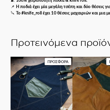
🧵
100% χειροποίητη ποδιά & knife roll.
📌
Η ποδιά έχει μία μεγάλη τσέπη και δύο θέσεις γι
🔪
Το #knife_roll έχει 10 θέσεις μαχαιριών και μια 
Προτεινόμενα προϊό
ΠΡΟΪΌΝ
ΠΡΟΣΦΟΡΆ
ΣΕ
ΠΡΟΣΦΟΡΆ