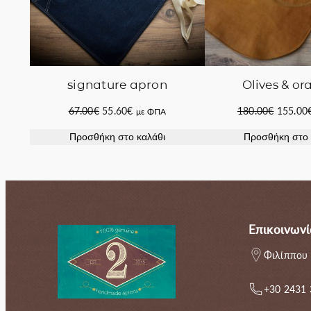
signature apron
Οlives & or
Original
Η
Original
67.00
€
55.60
€
180.00
€
155.00
με ΦΠΑ
price
τρέχουσα
price
Προσθήκη στο καλάθι
Προσθήκη στο 
was:
τιμή
was:
67.00€.
είναι:
180.00€
55.60€.
Επικοινωνί
Φιλίππου 
+30 2431