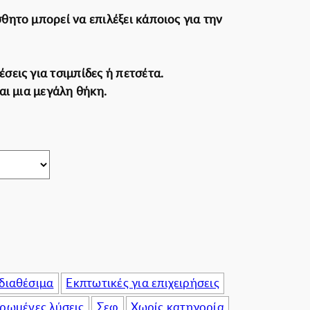
πιχειρήσεις
σθητο μπορεί να επιλέξει κάποιος για την
έσεις για τσιμπίδες ή πετσέτα.
και μια μεγάλη θήκη.
διαθέσιμα
Εκπτωτικές για επιχειρήσεις
ρωμένες λύσεις
Σεφ
Χωρίς κατηγορία