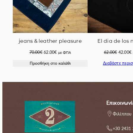
jeans & leather pleasure
El dia de los
Original
Η
Original
70.00
€
62.00
€
62.00
€
42.00
€
με ΦΠΑ
price
τρέχουσα
price
Διαβάστε περι
Προσθήκη στο καλάθι
was:
τιμή
was:
70.00€.
είναι:
62.00€.
ε
62.00€.
Επικοινωνί
Φιλίππου 
+30 2431