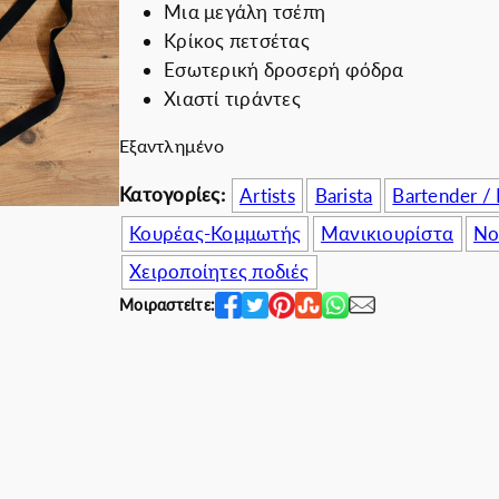
Μια μεγάλη τσέπη
i
χ
Εκπτωτικές για ε
Κρίκος πετσέτας
n
ο
Εσωτερική δροσερή φόδρα
a
υ
Χιαστί τιράντες
l
σ
p
α
Εξαντλημένο
r
τ
Κατογορίες:
Artists
Barista
Bartender /
i
ι
c
μ
Κουρέας-Κομμωτής
Μανικιουρίστα
Νο
e
ή
Χειροποίητες ποδιές
w
ε
Μοιραστείτε:
a
ί
s
ν
:
α
5
ι
5
:
.
4
0
8