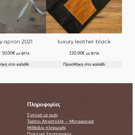
y apron 2021
luxury leather black
Original
Η
€
50.00
€
120.00
€
με ΦΠΑ
με ΦΠΑ
price
τρέχουσα
ήκη στο καλάθι
Προσθήκη στο καλάθι
was:
τιμή
55.00€.
είναι:
50.00€.
Πληροφορίες
Σχετικά με εμάς
Τρόποι Αποστολής – Μεταφορικά
Μέθοδοι πληρωμής
Πολιτική Επιστροφών