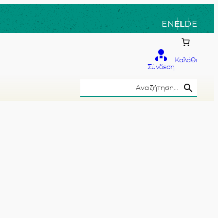
EN
EL
DE
Καλάθι
Σύνδεση
Search Button
Search
for:
το χέρι