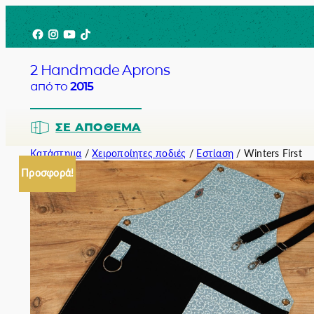
Μετάβαση
Facebook
Instagram
YouTube
TikTok
στο
περιεχόμενο
2 Handmade Aprons
από το
2015
ΣΕ ΑΠΌΘΕΜΑ
Κατάστημα
/
Χειροποίητες ποδιές
/
Εστίαση
/ Winters First
Προσφορά!
Barista
Bartender
Σερβιτόρο
Σεφ