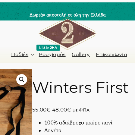
Δωρεάν αποστολή σε όλη την Ελλάδα
Little 2HA
Ποδιές
Ρουχισμός
Gallery
Επικοινωνία
Winters First
Κουρέας-Κομμωτής
Γνήσιο δέρμα
 / Barman
Μανικιουρίστα
Trick or Treat?
O
Η
55.00
€
48.00
€
με ΦΠΑ
ς
Ζωγραφισμένα σ
r
τ
100% αδιάβροχο μαύρο πανί
i
ρ
Coffee Lovers
Λονέτα
g
έ