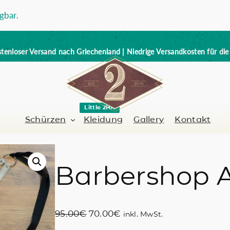
gbar.
tenloser Versand nach Griechenland | Niedrige Versandkosten für di
Little 2HA
Schürzen
Kleidung
Gallery
Kontakt
n
Barbershop 
Barbier-Friseur
Volllederschürze
er / Barman
Nagelkünstlerin
Trick or Treat?
U
A
95.00
€
70.00
€
inkl. MwSt.
Handbemalt
r
k