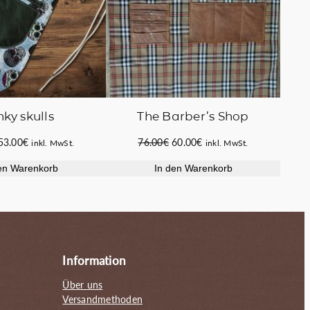
nky skulls
The Barber’s Shop
Ursprünglicher
Aktueller
Ursprünglicher
Aktueller
53.00
€
76.00
€
60.00
€
inkl. MwSt.
inkl. MwSt.
Preis
Preis
Preis
Preis
en Warenkorb
In den Warenkorb
war:
ist:
war:
ist:
75.00€
53.00€.
76.00€
60.00€.
Information
Über uns
Versandmethoden