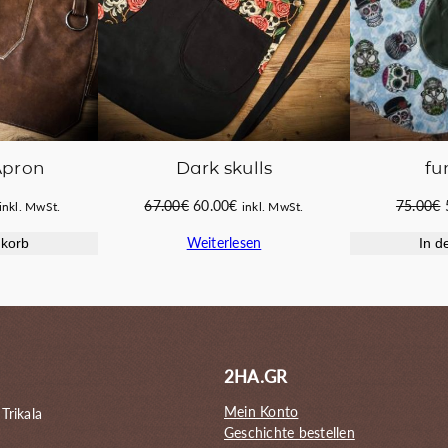
Apron
Dark skulls
fu
licher
ktueller
Ursprünglicher
Aktueller
67.00
€
60.00
€
75.00
€
inkl. MwSt.
inkl. MwSt.
reis
Preis
Preis
Weiterlesen
nkorb
In d
st:
war:
ist:
165.00€.
67.00€
60.00€.
2HA.GR
Mein Konto
 Trikala
Geschichte bestellen