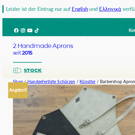
Zum
Leider ist der Eintrag nur auf
English
und
Ελληνικά
verfü
Inhalt
springen
Facebook
Instagram
YouTube
TikTok
Kos
2 Handmade Aprons
seit
2015
STOCK
Shop
/
Handgefertigte Schürzen
/
Künstler
/ Barbershop Apro
Angebot!
Barista
Bartend
Kellner