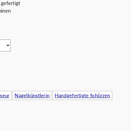
gefertigt
hinen
rnehmen
iseur
Nagelkünstlerin
Handgefertigte Schürzen