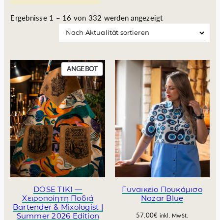
N
Ergebnisse 1 – 16 von 332 werden angezeigt
a
c
h
A
P
ANGEBOT
k
R
t
O
u
D
a
U
K
l
T
i
I
t
M
ä
A
t
N
s
G
o
E
DOSE TIKI —
Γυναικείο Πουκάμισο
B
Χειροποίητη Ποδιά
Nazar Blue
r
O
Bartender & Mixologist |
t
Summer 2026 Edition
57.00
€
T
inkl. MwSt.