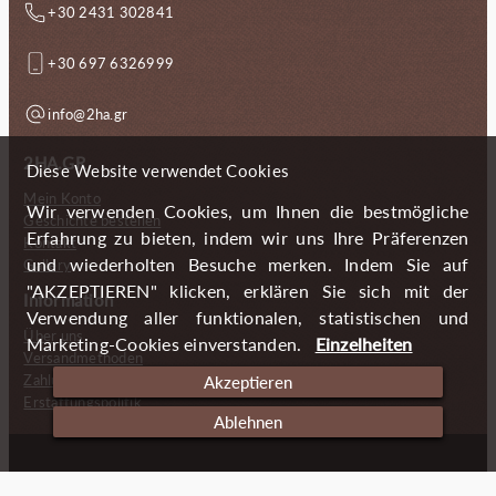
+30 2431 302841
+30 697 6326999
info@2ha.gr
2HA.GR
Diese Website verwendet Cookies
Mein Konto
Wir verwenden Cookies, um Ihnen die bestmögliche
Geschichte bestellen
Erfahrung zu bieten, indem wir uns Ihre Präferenzen
Kontakt
und wiederholten Besuche merken. Indem Sie auf
Gallery
"AKZEPTIEREN" klicken, erklären Sie sich mit der
Information
Verwendung aller funktionalen, statistischen und
Über uns
Marketing-Cookies einverstanden.
Einzelheiten
Versandmethoden
Zahlungsmöglichkeiten
Akzeptieren
Erstattungspolitik
Ablehnen
Copyright (c) 2024 2 Handmade Aprons