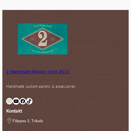
0
€
2 Handmade Aprons since 2015
Handmade custom aprons & accessories
Instagram
YouTube
Facebook
TikTok
Kontakt
Filippou 5, Trikala