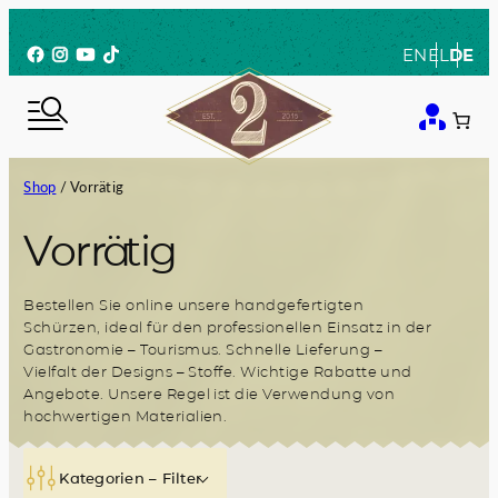
Zum
Inhalt
Facebook
Instagram
YouTube
TikTok
EN
EL
DE
springen
Shop
/ Vorrätig
Vorrätig
Bestellen Sie online unsere handgefertigten
Schürzen, ideal für den professionellen Einsatz in der
Gastronomie – Tourismus. Schnelle Lieferung –
Vielfalt der Designs – Stoffe. Wichtige Rabatte und
Angebote. Unsere Regel ist die Verwendung von
hochwertigen Materialien.
Kategorien – Filter