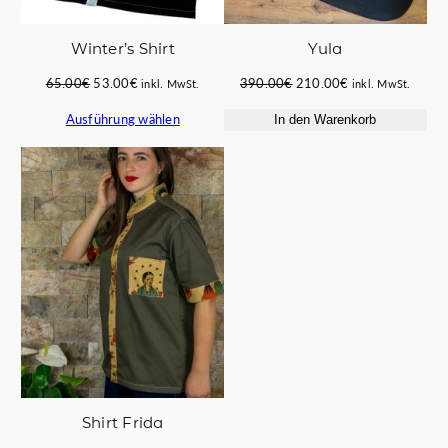
Winter’s Shirt
Yula
Ursprünglicher
Aktueller
Ursprünglicher
Aktueller
65.00
€
53.00
€
390.00
€
210.00
€
inkl. MwSt.
inkl. MwSt.
Preis
Preis
Preis
Preis
Ausführung wählen
In den Warenkorb
war:
ist:
war:
ist:
65.00€
53.00€.
390.00€
210.00€.
Shirt Frida