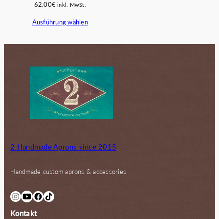
62.00
€
inkl. MwSt.
Ausführung wählen
2 Handmade Aprons since 2015
Handmade custom aprons & accessories
Instagram
YouTube
Facebook
TikTok
Kontakt