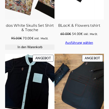
das White Skulls Set Shirt
ΒLacK & Flowers tshirt
& Tasche
Ursprünglicher
Aktueller
60.00
€
54.00
€
inkl. MwSt.
Ursprünglicher
Aktueller
95.00
€
70.00
€
Preis
Preis
inkl. MwSt.
Ausführung wählen
Preis
Preis
war:
ist:
In den Warenkorb
war:
ist:
60.00€
54.00€.
95.00€
70.00€.
PRODUKT
PROD
ANGEBOT
ANGEBOT
IM
IM
ANGEBOT
ANGE