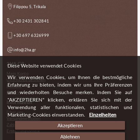
Filippou 5, Trikala
+30 2431 302841
+30 697 6326999
info@2ha.gr
2HA.GR
Diese Website verwendet Cookies
Mein Konto
Wir verwenden Cookies, um Ihnen die bestmögliche
Geschichte bestellen
Erfahrung zu bieten, indem wir uns Ihre Präferenzen
Kontakt
und wiederholten Besuche merken. Indem Sie auf
Gallery
"AKZEPTIEREN" klicken, erklären Sie sich mit der
Information
Verwendung aller funktionalen, statistischen und
Über uns
Marketing-Cookies einverstanden.
Einzelheiten
Versandmethoden
Zahlungsmöglichkeiten
Akzeptieren
Erstattungspolitik
Ablehnen