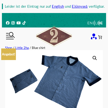
Zum
Leider ist der Eintrag nur auf
English
und
Ελληνικά
verfügbar.
Inhalt
springen
Facebook
Instagram
YouTube
TikTok
EN
EL
DE
Shop
/
Little 2ha
/ Blue shirt
Angebot!