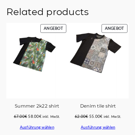
€
Related products
PRODUKT
PROD
ANGEBOT
ANGEBOT
IM
IM
ANGEBOT
ANGE
Summer 2k22 shirt
Denim tile shirt
Ursprünglicher
Aktueller
Ursprünglicher
Aktueller
67.00
€
58.00
€
62.00
€
55.00
€
inkl. MwSt.
inkl. MwSt.
Preis
Preis
Preis
Preis
Ausführung wählen
Ausführung wählen
war:
ist:
war:
ist:
67.00€
58.00€.
62.00€
55.00€.