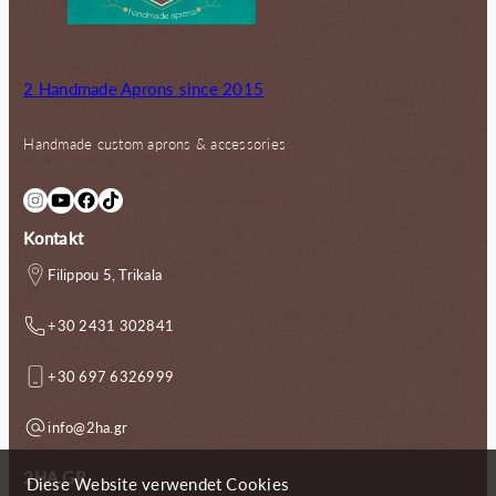
2 Handmade Aprons since 2015
Handmade custom aprons & accessories
Instagram
YouTube
Facebook
TikTok
Kontakt
Filippou 5, Trikala
+30 2431 302841
+30 697 6326999
info@2ha.gr
2HA.GR
Diese Website verwendet Cookies