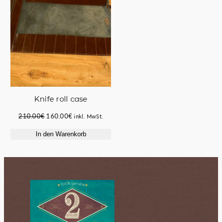
Knife roll case
Ursprünglicher
Aktueller
210.00
€
160.00
€
inkl. MwSt.
Preis
Preis
In den Warenkorb
war:
ist:
210.00€
160.00€.