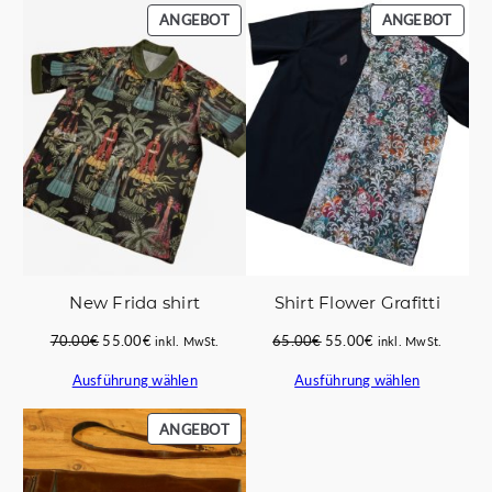
PRODUKT
PROD
ANGEBOT
ANGEBOT
IM
IM
ANGEBOT
ANGE
New Frida shirt
Shirt Flower Grafitti
Ursprünglicher
Aktueller
Ursprünglicher
Aktueller
70.00
€
55.00
€
65.00
€
55.00
€
inkl. MwSt.
inkl. MwSt.
Preis
Preis
Preis
Preis
Ausführung wählen
Ausführung wählen
war:
ist:
war:
ist:
70.00€
55.00€.
65.00€
55.00€.
PRODUKT
ANGEBOT
IM
ANGEBOT