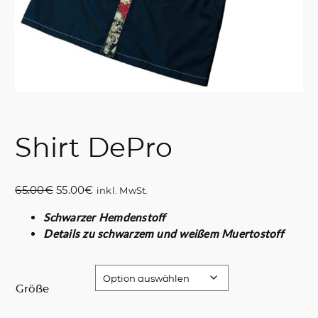
Shirt DePro
U
A
65.00
€
55.00
€
inkl. MwSt.
r
k
Schwarzer Hemdenstoff
s
t
Details zu schwarzem und weißem Muertostoff
p
u
r
e
ü
l
n
l
Größe
g
e