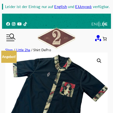
Zum
Leider ist der Eintrag nur auf
English
und
Ελληνικά
verfügbar.
Inhalt
springen
Facebook
Instagram
YouTube
TikTok
EN
EL
DE
Shop
/
Little 2ha
/ Shirt DePro
Angebot!