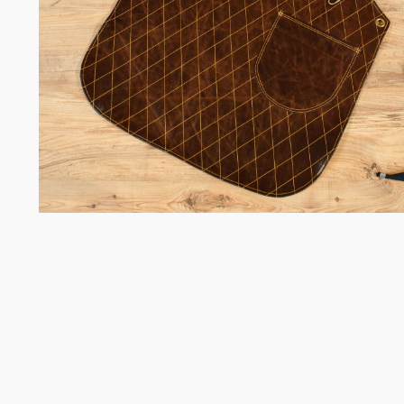
Chefko
Somelie