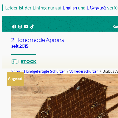
Zum
Leider ist der Eintrag nur auf
English
und
Ελληνικά
verfü
Inhalt
springen
Facebook
Instagram
YouTube
TikTok
Kos
2 Handmade Aprons
seit
2015
STOCK
Shop
/
Handgefertigte Schürzen
/
Volllederschürzen
/ Brabus A
Angebot!
Barista
Bartend
Kellner