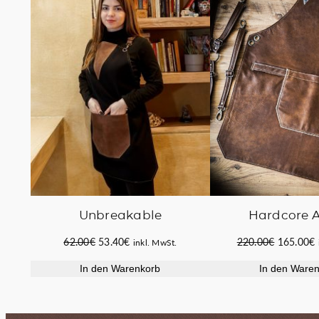
IM
ANGEBOT
Hardcore 
Unbreakable
Ursprüng
A
Ursprünglicher
Aktueller
220.00
€
165.00
€
62.00
€
53.40
€
inkl. MwSt.
Preis
P
Preis
Preis
In den Ware
In den Warenkorb
war:
i
war:
ist:
220.00€
62.00€
53.40€.