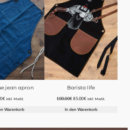
IM
ANGEB
Barista life
ue jean apron
Ursprünglicher
Aktueller
100.00
€
85.00
€
00
€
inkl. MwSt.
inkl. MwSt.
Preis
Preis
In den Warenkorb
en Warenkorb
war:
ist:
100.00€
85.00€.