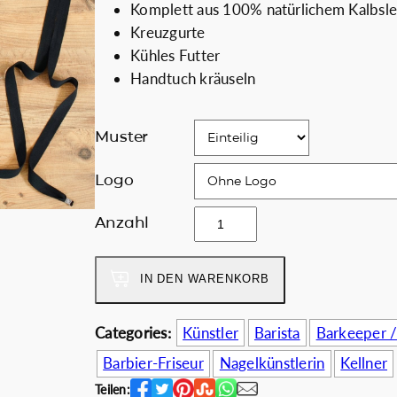
Komplett aus 100% natürlichem Kalbsle
s
t
ch
Coffee Lovers
Kreuzgurte
p
u
Kühles Futter
r
e
Rabatt für Unte
Handtuch kräuseln
ü
l
n
l
g
e
Muster
l
r
i
P
Logo
c
r
B
Anzahl
h
e
r
e
i
a
r
s
IN DEN WARENKORB
b
P
i
u
r
s
s
Categories:
Künstler
Barista
Barkeeper 
e
t
A
i
:
Barbier-Friseur
Nagelkünstlerin
Kellner
p
s
1
Teilen: