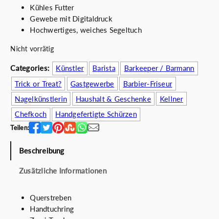
Kühles Futter
ü
l
Gewebe mit Digitaldruck
n
l
Hochwertiges, weiches Segeltuch
g
e
l
r
Nicht vorrätig
i
P
c
r
Categories:
Künstler
Barista
Barkeeper / Barmann
h
e
Trick or Treat?
Gastgewerbe
Barbier-Friseur
e
i
Nagelkünstlerin
Haushalt & Geschenke
Kellner
r
s
P
i
Chefkoch
Handgefertigte Schürzen
r
s
Teilen:
e
t
i
:
Beschreibung
s
6
w
0
Zusätzliche Informationen
a
.
r
0
Querstreben
:
0
Handtuchring
6
€