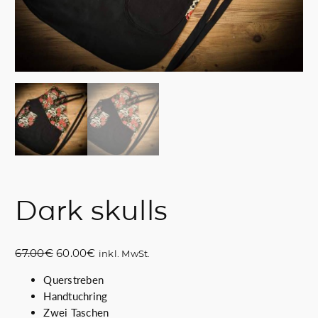
Dark skulls
U
A
67.00
€
60.00
€
inkl. MwSt.
r
k
Querstreben
s
t
Handtuchring
p
u
Zwei Taschen
r
e