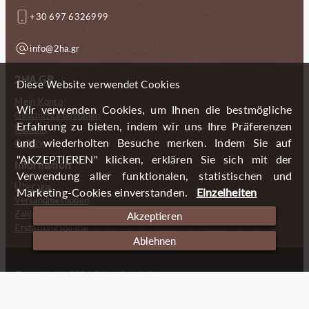
+30 697 6326999
info@2ha.gr
2HA.GR
Diese Website verwendet Cookies
Mein Konto
Wir verwenden Cookies, um Ihnen die bestmögliche
Geschichte bestellen
Erfahrung zu bieten, indem wir uns Ihre Präferenzen
Kontakt
und wiederholten Besuche merken. Indem Sie auf
Gallery
"AKZEPTIEREN" klicken, erklären Sie sich mit der
Information
Verwendung aller funktionalen, statistischen und
Über uns
Marketing-Cookies einverstanden.
Einzelheiten
Versandmethoden
Zahlungsmöglichkeiten
Akzeptieren
Erstattungspolitik
Ablehnen
Copyright (c) 2024 2 Handmade Aprons
Cookies
Impressum
Datenschutzerklärung