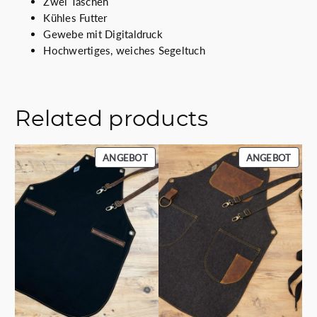
Zwei Taschen
7
.
Kühles Futter
.
Gewebe mit Digitaldruck
0
Hochwertiges, weiches Segeltuch
0
€
Related products
PRODUKT
PROD
ANGEBOT
ANGEBOT
IM
IM
ANGEBOT
ANGE