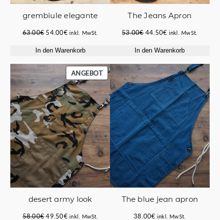
grembiule elegante
The Jeans Apron
Ursprünglicher
Aktueller
Ursprünglicher
Aktueller
63.00
€
54.00
€
53.00
€
44.50
€
inkl. MwSt.
inkl. MwSt.
Preis
Preis
Preis
Preis
In den Warenkorb
In den Warenkorb
war:
ist:
war:
ist:
63.00€
54.00€.
53.00€
44.50€.
PRODUKT
ANGEBOT
IM
ANGEBOT
desert army look
The blue jean apron
Ursprünglicher
Aktueller
58.00
€
49.50
€
38.00
€
inkl. MwSt.
inkl. MwSt.