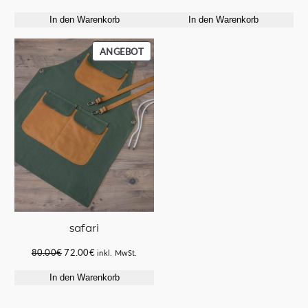
Preis
Preis
In den Warenkorb
In den Warenkorb
war:
ist:
58.00€
49.50€.
PRODUKT
ANGEBOT
IM
ANGEBOT
safari
Ursprünglicher
Aktueller
80.00
€
72.00
€
inkl. MwSt.
Preis
Preis
In den Warenkorb
war:
ist:
80.00€
72.00€.