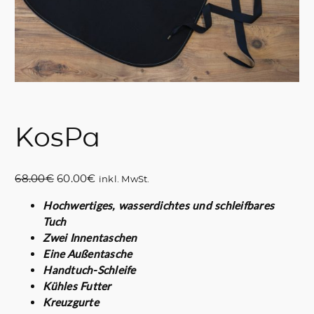
KosPa
U
A
68.00
€
60.00
€
inkl. MwSt.
r
k
Hochwertiges, wasserdichtes und schleifbares
s
t
Tuch
p
u
Zwei Innentaschen
r
e
Eine Außentasche
ü
l
Handtuch-Schleife
n
l
Kühles Futter
g
e
Kreuzgurte
l
r