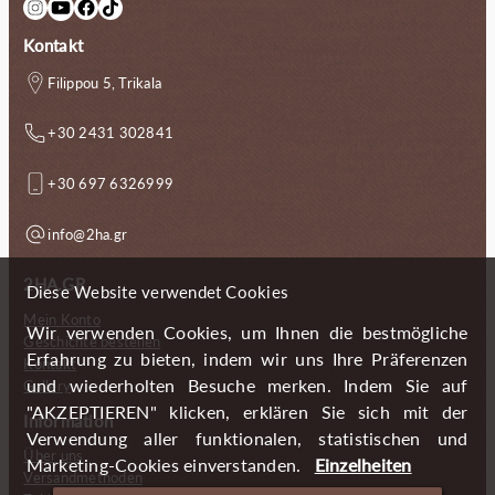
Instagram
YouTube
Facebook
TikTok
Kontakt
Filippou 5, Trikala
+30 2431 302841
+30 697 6326999
info@2ha.gr
2HA.GR
Diese Website verwendet Cookies
Mein Konto
Wir verwenden Cookies, um Ihnen die bestmögliche
Geschichte bestellen
Erfahrung zu bieten, indem wir uns Ihre Präferenzen
Kontakt
und wiederholten Besuche merken. Indem Sie auf
Gallery
"AKZEPTIEREN" klicken, erklären Sie sich mit der
Information
Verwendung aller funktionalen, statistischen und
Über uns
Marketing-Cookies einverstanden.
Einzelheiten
Versandmethoden