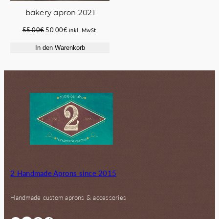
bakery apron 2021
Ursprünglicher
Aktueller
55.00
€
50.00
€
inkl. MwSt.
Preis
Preis
In den Warenkorb
war:
ist:
55.00€
50.00€.
2 Handmade Aprons since 2015
Handmade custom aprons & accessories