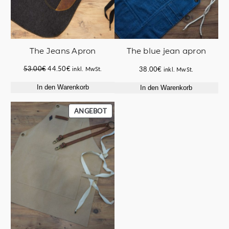
The Jeans Apron
The blue jean apron
Ursprünglicher
Aktueller
53.00
€
44.50
€
38.00
€
inkl. MwSt.
inkl. MwSt.
Preis
Preis
In den Warenkorb
In den Warenkorb
war:
ist:
53.00€
44.50€.
PRODUKT
ANGEBOT
IM
ANGEBOT