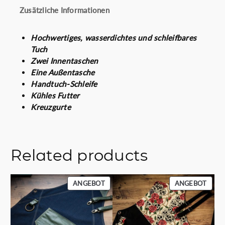
€
Zusätzliche Informationen
Hochwertiges, wasserdichtes und schleifbares
Tuch
Zwei Innentaschen
Eine Außentasche
Handtuch-Schleife
Kühles Futter
Kreuzgurte
Related products
PRODUKT
PROD
ANGEBOT
ANGEBOT
IM
IM
ANGEBOT
ANGE