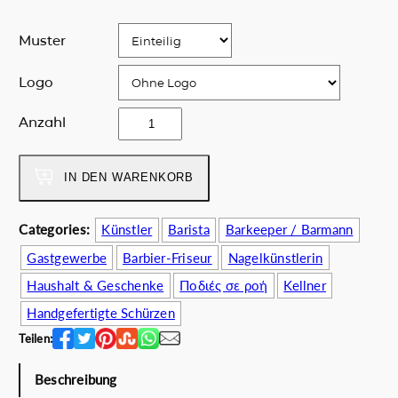
i
P
c
r
Muster
h
e
e
i
Logo
r
s
P
i
K
Anzahl
r
s
o
e
t
s
i
:
P
IN DEN WARENKORB
s
6
a
w
0
M
Categories:
Künstler
Barista
Barkeeper / Barmann
a
.
e
r
0
Gastgewerbe
Barbier-Friseur
Nagelkünstlerin
n
:
0
g
Haushalt & Geschenke
Ποδιές σε ροή
Kellner
6
€
e
Handgefertigte Schürzen
8
.
.
Teilen:
0
0
Beschreibung