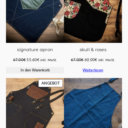
signature apron
skull & roses
Ursprünglicher
Aktueller
Ursprünglicher
Aktueller
67.00
€
55.60
€
67.00
€
60.00
€
inkl. MwSt.
inkl. MwSt.
Preis
Preis
Preis
Preis
Weiterlesen
In den Warenkorb
war:
ist:
war:
ist:
67.00€
55.60€.
67.00€
60.00€.
PRODUKT
ANGEBOT
IM
ANGEBOT