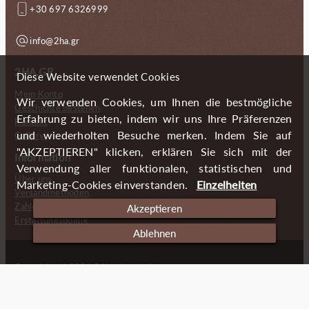
+30 697 6326999
info@2ha.gr
2HA.GR
Diese Website verwendet Cookies
Mein Konto
Wir verwenden Cookies, um Ihnen die bestmögliche
Geschichte bestellen
Erfahrung zu bieten, indem wir uns Ihre Präferenzen
Kontakt
und wiederholten Besuche merken. Indem Sie auf
Gallery
"AKZEPTIEREN" klicken, erklären Sie sich mit der
Information
Verwendung aller funktionalen, statistischen und
Über uns
Marketing-Cookies einverstanden.
Einzelheiten
Versandmethoden
Zahlungsmöglichkeiten
Akzeptieren
Erstattungspolitik
Ablehnen
Copyright (c) 2024 2 Handmade Aprons
Cookies
Impressum
Datenschutzerklärung