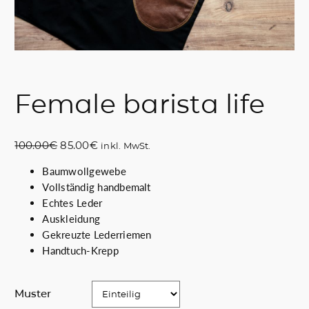
Female barista life
U
A
100.00
€
85.00
€
inkl. MwSt.
r
k
Baumwollgewebe
s
t
Vollständig handbemalt
p
u
Echtes Leder
r
e
Auskleidung
ü
l
Gekreuzte Lederriemen
n
l
Handtuch-Krepp
g
e
l
r
i
P
Muster
c
r