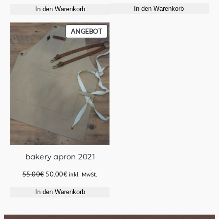
Preis
Preis
In den Warenkorb
In den Warenkorb
war:
ist:
100.00€
85.00€.
PRODUKT
ANGEBOT
IM
ANGEBOT
bakery apron 2021
Ursprünglicher
Aktueller
55.00
€
50.00
€
inkl. MwSt.
Preis
Preis
In den Warenkorb
war:
ist:
55.00€
50.00€.