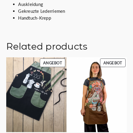
M
Auskleidung
e
Gekreuzte Lederriemen
n
Handtuch-Krepp
g
e
Related products
PRODUKT
PROD
ANGEBOT
ANGEBOT
IM
IM
ANGEBOT
ANGE