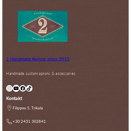
2 Handmade Aprons since 2015
Handmade custom aprons & accessories
Instagram
YouTube
Facebook
TikTok
Kontakt
Filippou 5, Trikala
+30 2431 302841