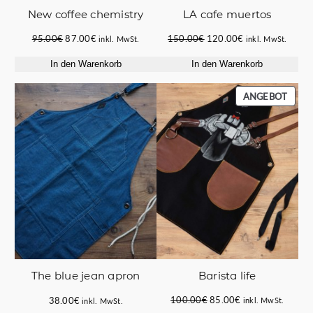
New coffee chemistry
LA cafe muertos
Ursprünglicher
Aktueller
Ursprünglicher
Aktueller
95.00
€
87.00
€
150.00
€
120.00
€
inkl. MwSt.
inkl. MwSt.
Preis
Preis
Preis
Preis
In den Warenkorb
In den Warenkorb
war:
ist:
war:
ist:
95.00€
87.00€.
150.00€
120.00€.
PROD
ANGEBOT
IM
ANGE
Barista life
The blue jean apron
Ursprünglicher
Aktueller
100.00
€
85.00
€
38.00
€
inkl. MwSt.
inkl. MwSt.