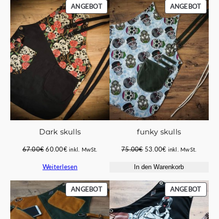
PRODUKT
PROD
ANGEBOT
ANGEBOT
e
IM
IM
ANGEBOT
ANGE
Dark skulls
funky skulls
Ursprünglicher
Aktueller
Ursprünglicher
Aktueller
67.00
€
60.00
€
75.00
€
53.00
€
inkl. MwSt.
inkl. MwSt.
Preis
Preis
Preis
Preis
Weiterlesen
In den Warenkorb
war:
ist:
war:
ist:
67.00€
60.00€.
75.00€
53.00€.
PRODUKT
PROD
ANGEBOT
ANGEBOT
IM
IM
ANGEBOT
ANGE