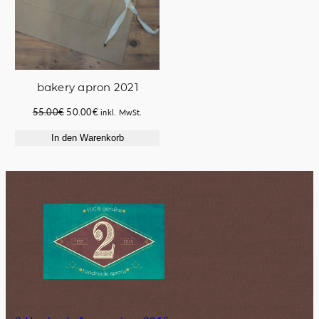
bakery apron 2021
Ursprünglicher
Aktueller
55.00
€
50.00
€
inkl. MwSt.
Preis
Preis
In den Warenkorb
war:
ist:
55.00€
50.00€.