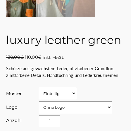
luxury leather green
U
A
130.00
€
110.00
€
inkl. MwSt.
r
k
Schürze aus gewachstem Leder, olivfarbener Grundton,
s
t
zimtfarbene Details, Handtuchring und Lederkreuzriemen
p
u
r
e
ü
l
Muster
n
l
g
e
Logo
l
r
i
P
l
Anzahl
c
r
u
h
e