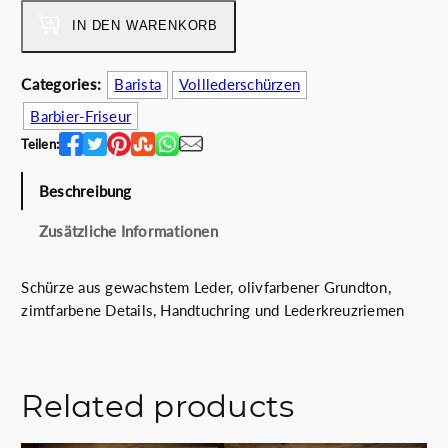
x
e
i
u
IN DEN WARENKORB
r
s
r
P
i
y
Categories:
Barista
Volllederschürzen
r
s
l
e
t
Barbier-Friseur
e
i
:
a
Teilen:
s
1
t
w
1
h
Beschreibung
a
0
e
r
.
Zusätzliche Informationen
r
:
0
g
1
0
r
Schürze aus gewachstem Leder, olivfarbener Grundton,
3
€
e
zimtfarbene Details, Handtuchring und Lederkreuzriemen
0
.
e
.
n
0
M
0
e
Related products
€
n
g