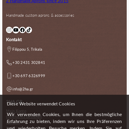
2 Handmade Aprons since 2015
Handmade custom aprons & accessories
Instagram
YouTube
Facebook
TikTok
Kontakt
Filippou 5, Trikala
+30 2431 302841
+30 697 6326999
info@2ha.gr
2HA.GR
Diese Website verwendet Cookies
Mein Konto
Wir verwenden Cookies, um Ihnen die bestmögliche
Geschichte bestellen
Erfahrung zu bieten, indem wir uns Ihre Präferenzen
Kontakt
und wiederholten Besuche merken. Indem Sie auf
Gallery