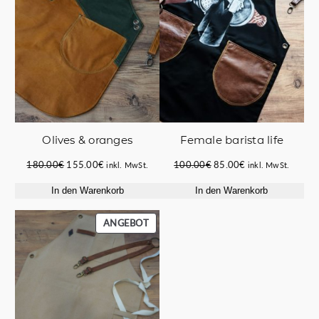
Οlives & oranges
Female barista life
Ursprünglicher
Aktueller
Ursprünglicher
Aktueller
180.00
€
155.00
€
100.00
€
85.00
€
inkl. MwSt.
inkl. MwSt.
Preis
Preis
Preis
Preis
In den Warenkorb
In den Warenkorb
war:
ist:
war:
ist:
180.00€
155.00€.
100.00€
85.00€.
PRODUKT
ANGEBOT
IM
ANGEBOT