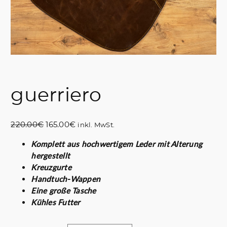
guerriero
U
A
220.00
€
165.00
€
inkl. MwSt.
r
k
Komplett aus hochwertigem Leder mit Alterung
s
t
hergestellt
p
u
Kreuzgurte
r
e
Handtuch-Wappen
ü
l
Eine große Tasche
n
l
Kühles Futter
g
e
l
r