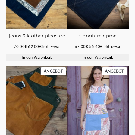
jeans & leather pleasure
signature apron
Ursprünglicher
Aktueller
Ursprünglicher
Aktueller
70.00
€
62.00
€
67.00
€
55.60
€
inkl. MwSt.
inkl. MwSt.
Preis
Preis
Preis
Preis
In den Warenkorb
In den Warenkorb
war:
ist:
war:
ist:
70.00€
62.00€.
67.00€
55.60€.
PRODUKT
PROD
ANGEBOT
ANGEBOT
IM
IM
ANGEBOT
ANGE