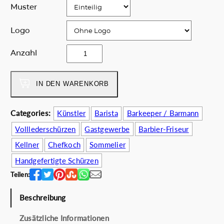
i
P
Muster
c
r
h
e
Logo
e
i
r
s
g
Anzahl
P
i
u
r
s
e
e
t
r
IN DEN WARENKORB
i
:
r
s
1
i
Categories:
Künstler
Barista
Barkeeper / Barmann
w
6
e
a
5
Volllederschürzen
Gastgewerbe
Barbier-Friseur
r
r
.
o
Kellner
Chefkoch
Sommelier
:
0
M
Handgefertigte Schürzen
2
0
e
2
€
Teilen:
n
0
.
g
.
Beschreibung
e
0
Zusätzliche Informationen
0