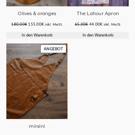
Οlives & oranges
The Lahour Apron
Ursprünglicher
Aktueller
Ursprünglicher
Aktueller
180.00
€
155.00
€
65.00
€
44.00
€
inkl. MwSt.
inkl. MwSt.
Preis
Preis
Preis
Preis
In den Warenkorb
In den Warenkorb
war:
ist:
war:
ist:
180.00€
155.00€.
65.00€
44.00€.
PRODUKT
ANGEBOT
IM
ANGEBOT
mirsini