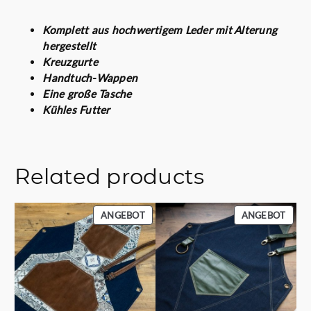
€
Komplett aus hochwertigem Leder mit Alterung
hergestellt
Kreuzgurte
Handtuch-Wappen
Eine große Tasche
Kühles Futter
Related products
PRODUKT
PROD
ANGEBOT
ANGEBOT
IM
IM
ANGEBOT
ANGE