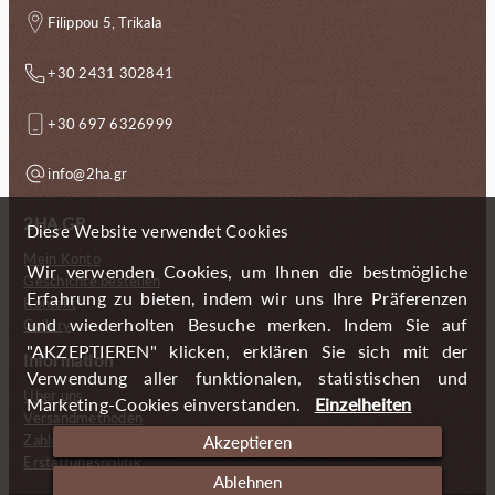
Filippou 5, Trikala
+30 2431 302841
+30 697 6326999
info@2ha.gr
2HA.GR
Diese Website verwendet Cookies
Mein Konto
Wir verwenden Cookies, um Ihnen die bestmögliche
Geschichte bestellen
Erfahrung zu bieten, indem wir uns Ihre Präferenzen
Kontakt
und wiederholten Besuche merken. Indem Sie auf
Gallery
"AKZEPTIEREN" klicken, erklären Sie sich mit der
Information
Verwendung aller funktionalen, statistischen und
Über uns
Marketing-Cookies einverstanden.
Einzelheiten
Versandmethoden
Zahlungsmöglichkeiten
Akzeptieren
Erstattungspolitik
Ablehnen