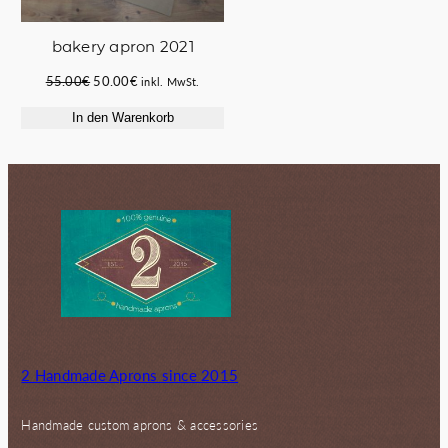
bakery apron 2021
Ursprünglicher
Aktueller
55.00
€
50.00
€
inkl. MwSt.
Preis
Preis
In den Warenkorb
war:
ist:
55.00€
50.00€.
2 Handmade Aprons since 2015
Handmade custom aprons & accessories