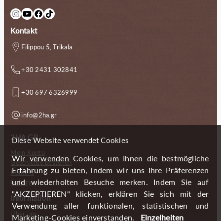
Instagram
YouTube
Facebook
TikTok
Kontakt
Filippou 5, Trikala
+30 2431 302841
+30 697 6326999
info@2ha.gr
2HA.GR
Diese Website verwendet Cookies
Mein Konto
Wir verwenden Cookies, um Ihnen die bestmögliche
Geschichte bestellen
Erfahrung zu bieten, indem wir uns Ihre Präferenzen
Kontakt
und wiederholten Besuche merken. Indem Sie auf
Gallery
"AKZEPTIEREN" klicken, erklären Sie sich mit der
Information
Verwendung aller funktionalen, statistischen und
Über uns
Marketing-Cookies einverstanden.
Einzelheiten