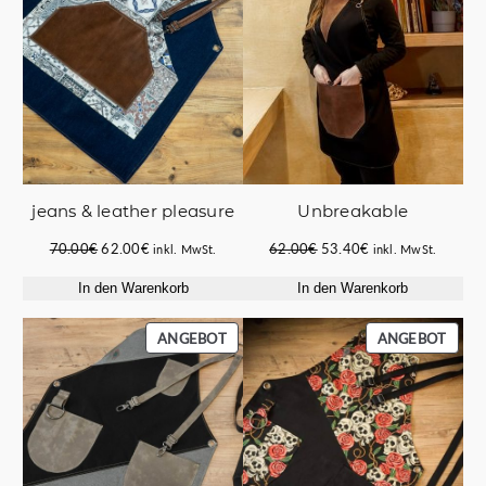
jeans & leather pleasure
Unbreakable
Ursprünglicher
Aktueller
Ursprünglicher
Aktueller
70.00
€
62.00
€
62.00
€
53.40
€
inkl. MwSt.
inkl. MwSt.
Preis
Preis
Preis
Preis
In den Warenkorb
In den Warenkorb
war:
ist:
war:
ist:
70.00€
62.00€.
62.00€
53.40€.
PRODUKT
PROD
ANGEBOT
ANGEBOT
IM
IM
ANGEBOT
ANGE