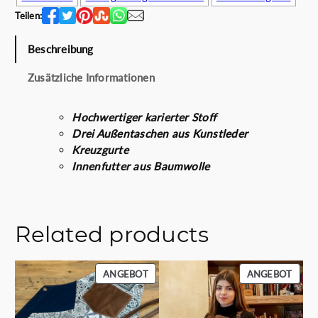
e
i
Teilen:
r
s
P
i
Beschreibung
r
s
Zusätzliche Informationen
e
t
i
:
s
5
Hochwertiger karierter Stoff
w
3
Drei Außentaschen aus Kunstleder
a
.
Kreuzgurte
r
5
Innenfutter aus Baumwolle
:
0
6
€
8
.
Related products
.
0
0
PRODUKT
PROD
ANGEBOT
ANGEBOT
€
IM
IM
ANGEBOT
ANGE