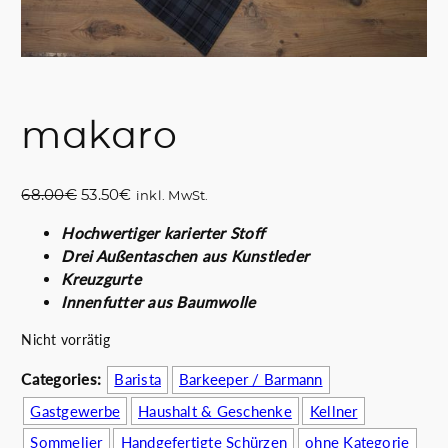
makaro
U
A
68.00
€
53.50
€
inkl. MwSt.
r
k
Hochwertiger karierter Stoff
s
t
Drei Außentaschen aus Kunstleder
p
u
Kreuzgurte
r
e
Innenfutter aus Baumwolle
ü
l
n
l
Nicht vorrätig
g
e
l
r
Categories:
Barista
Barkeeper / Barmann
i
P
Gastgewerbe
Haushalt & Geschenke
Kellner
c
r
Sommelier
Handgefertigte Schürzen
ohne Kategorie
h
e