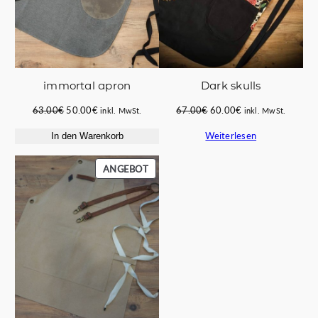
immortal apron
Dark skulls
Ursprünglicher
Aktueller
Ursprünglicher
Aktueller
63.00
€
50.00
€
67.00
€
60.00
€
inkl. MwSt.
inkl. MwSt.
Preis
Preis
Preis
Preis
Weiterlesen
In den Warenkorb
war:
ist:
war:
ist:
63.00€
50.00€.
67.00€
60.00€.
PRODUKT
ANGEBOT
IM
ANGEBOT