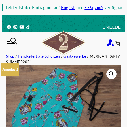
Zum
Leider ist der Eintrag nur auf
English
und
Ελληνικά
verfügbar.
Inhalt
springen
Facebook
Instagram
YouTube
TikTok
EN
EL
DE
Shop
/
Handgefertigte Schürzen
/
Gastgewerbe
/ MEXICAN PARTY
SUMMER2021
Angebot!