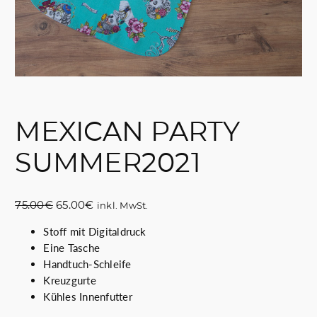
MEXICAN PARTY
SUMMER2021
U
A
75.00
€
65.00
€
inkl. MwSt.
r
k
Stoff mit Digitaldruck
s
t
Eine Tasche
p
u
Handtuch-Schleife
r
e
Kreuzgurte
ü
l
Kühles Innenfutter
n
l