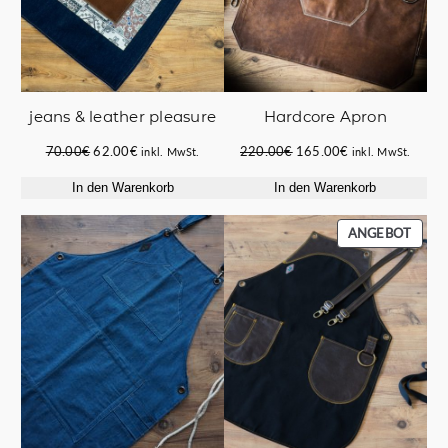
jeans & leather pleasure
Hardcore Apron
Ursprünglicher
Aktueller
Ursprünglicher
Aktueller
70.00
€
62.00
€
220.00
€
165.00
€
inkl. MwSt.
inkl. MwSt.
Preis
Preis
Preis
Preis
In den Warenkorb
In den Warenkorb
war:
ist:
war:
ist:
70.00€
62.00€.
220.00€
165.00€.
PROD
ANGEBOT
IM
ANGE