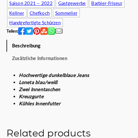
c
r
Saison 2021 – 2022
Gastgewerbe
Barbier-Friseur
h
e
Kellner
Chefkoch
Sommelier
e
i
r
s
Handgefertigte Schürzen
P
i
Teilen:
r
s
e
t
Beschreibung
i
:
s
4
Zusätzliche Informationen
w
9
a
.
Hochwertige dunkelblaue Jeans
r
0
Loneta blau/weiß
:
0
Zwei Innentaschen
5
€
Kreuzgurte
9
.
Kühles Innenfutter
.
0
0
€
Related products