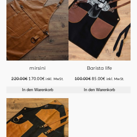
ANGEBOT
ANGE
Barista life
mirsini
Ursprünglicher
Aktueller
Ursprünglicher
Aktueller
100.00
€
85.00
€
220.00
€
170.00
€
inkl. MwSt.
inkl. MwSt.
Preis
Preis
Preis
Preis
In den Warenkorb
In den Warenkorb
war:
ist:
war:
ist:
100.00€
85.00€.
220.00€
170.00€.