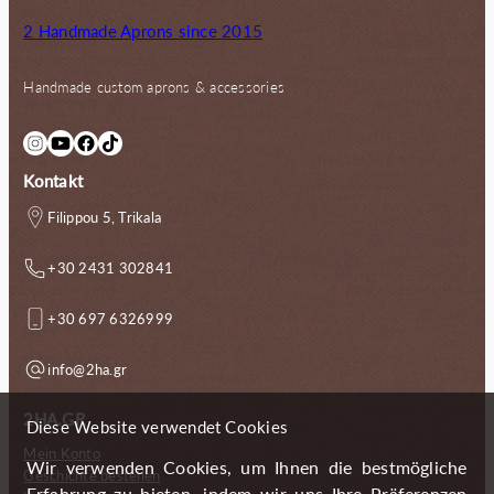
2 Handmade Aprons since 2015
Handmade custom aprons & accessories
Instagram
YouTube
Facebook
TikTok
Kontakt
Filippou 5, Trikala
+30 2431 302841
+30 697 6326999
info@2ha.gr
2HA.GR
Diese Website verwendet Cookies
Mein Konto
Wir verwenden Cookies, um Ihnen die bestmögliche
Geschichte bestellen
Erfahrung zu bieten, indem wir uns Ihre Präferenzen