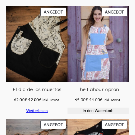
PRODUKT
PROD
ANGEBOT
ANGEBOT
IM
IM
ANGEBOT
ANGE
El dia de los muertos
The Lahour Apron
Ursprünglicher
Aktueller
Ursprünglicher
Aktueller
62.00
€
42.00
€
65.00
€
44.00
€
inkl. MwSt.
inkl. MwSt.
Preis
Preis
Preis
Preis
Weiterlesen
In den Warenkorb
war:
ist:
war:
ist:
62.00€
42.00€.
65.00€
44.00€.
PRODUKT
PROD
ANGEBOT
ANGEBOT
IM
IM