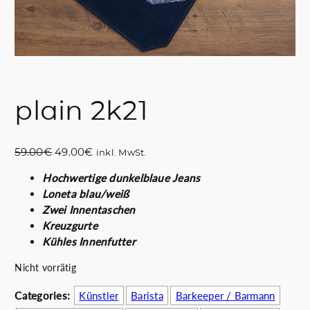
plain 2k21
U
A
59.00
€
49.00
€
inkl. MwSt.
r
k
Hochwertige dunkelblaue Jeans
s
t
Loneta blau/weiß
p
u
Zwei Innentaschen
r
e
Kreuzgurte
ü
l
Kühles Innenfutter
n
l
g
e
Nicht vorrätig
l
r
i
P
Categories:
Künstler
Barista
Barkeeper / Barmann