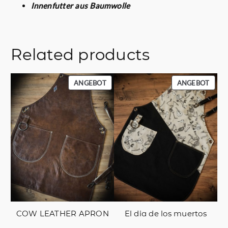
Innenfutter aus Baumwolle
Related products
PRODUKT
PROD
ANGEBOT
ANGEBOT
IM
IM
ANGEBOT
ANGE
COW LEATHER APRON
El dia de los muertos