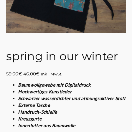
spring in our winter
U
A
59.00
€
46.00
€
inkl. MwSt.
r
k
Baumwollgewebe mit Digitaldruck
s
t
Hochwertiges Kunstleder
p
u
Schwarzer wasserdichter und atmungsaktiver Stoff
r
e
Externe Tasche
ü
l
Handtuch-Schleife
n
l
Kreuzgurte
g
e
Innenfutter aus Baumwolle
l
r