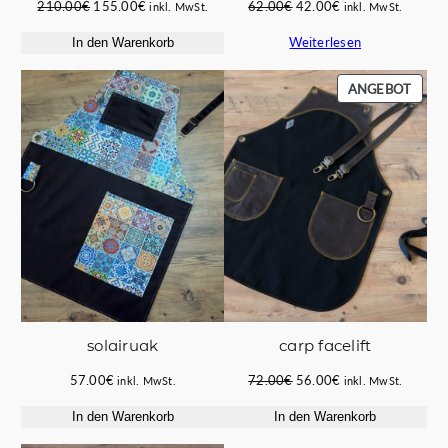
Ursprünglicher
Aktueller
Ursprünglicher
Aktueller
210.00
€
155.00
€
62.00
€
42.00
€
inkl. MwSt.
inkl. MwSt.
Preis
Preis
Preis
Preis
Weiterlesen
In den Warenkorb
war:
ist:
war:
ist:
210.00€
155.00€.
62.00€
42.00€.
PROD
ANGEBOT
IM
ANGE
carp facelift
solairuak
Ursprünglicher
Aktueller
72.00
€
56.00
€
57.00
€
inkl. MwSt.
inkl. MwSt.
Preis
Preis
In den Warenkorb
In den Warenkorb
war:
ist:
72.00€
56.00€.