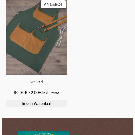
PRODUKT
ANGEBOT
IM
ANGEBOT
safari
Ursprünglicher
Aktueller
80.00
€
72.00
€
inkl. MwSt.
Preis
Preis
In den Warenkorb
war:
ist:
80.00€
72.00€.