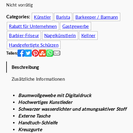
i
P
Nicht vorrätig
c
r
h
e
Categories:
Künstler
Barista
Barkeeper / Barmann
e
i
Rabatt für Unternehmen
Gastgewerbe
r
s
Barbier-Friseur
Nagelkünstlerin
Kellner
P
i
r
s
Handgefertigte Schürzen
e
t
Teilen:
i
:
s
4
Beschreibung
w
6
a
.
Zusätzliche Informationen
r
0
:
0
Baumwollgewebe mit Digitaldruck
5
€
Hochwertiges Kunstleder
9
.
Schwarzer wasserdichter und atmungsaktiver Stoff
.
Externe Tasche
0
Handtuch-Schleife
0
Kreuzgurte
€