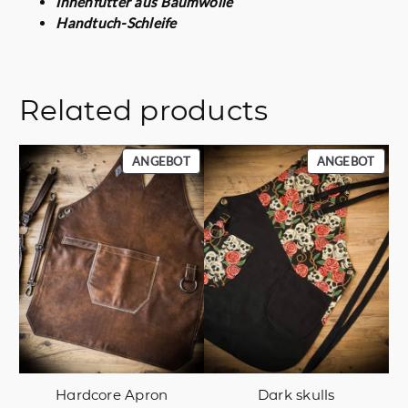
Innenfutter aus Baumwolle
Handtuch-Schleife
Related products
PRODUKT
PROD
ANGEBOT
ANGEBOT
IM
IM
ANGEBOT
ANGE
Hardcore Apron
Dark skulls