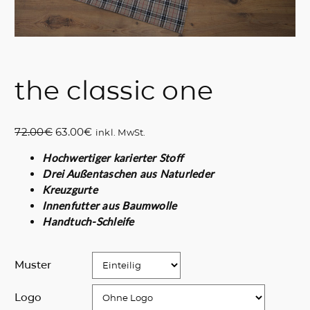
the classic one
U
A
72.00
€
63.00
€
inkl. MwSt.
r
k
Hochwertiger karierter Stoff
s
t
Drei Außentaschen aus Naturleder
p
u
Kreuzgurte
r
e
Innenfutter aus Baumwolle
ü
l
Handtuch-Schleife
n
l
g
e
l
r
Muster
i
P
c
r
Logo
h
e