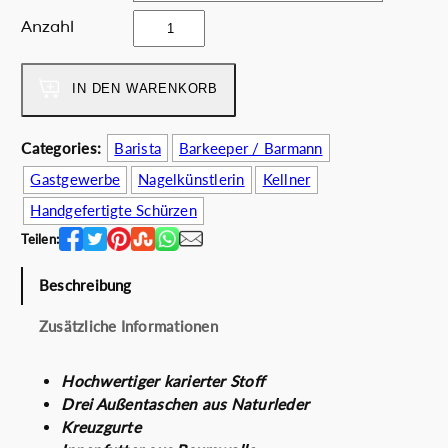
e
i
t
Anzahl
r
s
h
P
i
e
r
s
c
IN DEN WARENKORB
e
t
l
i
:
a
Categories:
Barista
Barkeeper / Barmann
s
6
s
w
3
Gastgewerbe
Nagelkünstlerin
Kellner
s
a
.
i
Handgefertigte Schürzen
r
0
c
Teilen:
:
0
o
7
€
n
Beschreibung
2
.
e
.
M
Zusätzliche Informationen
0
e
0
n
Hochwertiger karierter Stoff
€
g
Drei Außentaschen aus Naturleder
e
Kreuzgurte