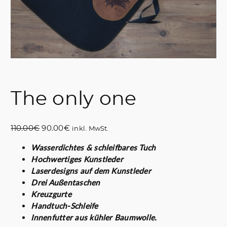
The only one
U
A
110.00
€
90.00
€
inkl. MwSt.
r
k
Wasserdichtes & schleifbares Tuch
s
t
Hochwertiges Kunstleder
p
u
Laserdesigns auf dem Kunstleder
r
e
Drei Außentaschen
ü
l
Kreuzgurte
n
l
Handtuch-Schleife
g
e
Innenfutter aus kühler Baumwolle.
l
r