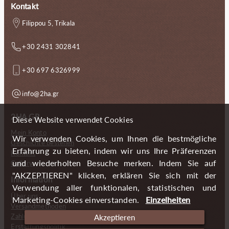
Kontakt
Filippou 5, Trikala
+30 2431 302841
+30 697 6326999
info@2ha.gr
2HA.GR
Diese Website verwendet Cookies
Mein Konto
Wir verwenden Cookies, um Ihnen die bestmögliche
Geschichte bestellen
Erfahrung zu bieten, indem wir uns Ihre Präferenzen
Kontakt
und wiederholten Besuche merken. Indem Sie auf
Gallery
"AKZEPTIEREN" klicken, erklären Sie sich mit der
Information
Verwendung aller funktionalen, statistischen und
Über uns
Marketing-Cookies einverstanden.
Einzelheiten
Versandmethoden
Zahlungsmöglichkeiten
Akzeptieren
Erstattungspolitik