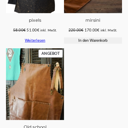
pixels
mirsini
Ursprünglicher
Aktueller
Ursprünglicher
Aktueller
58.00
€
51.00
€
220.00
€
170.00
€
inkl. MwSt.
inkl. MwSt.
Preis
Preis
Preis
Preis
Weiterlesen
In den Warenkorb
war:
ist:
war:
ist:
58.00€
51.00€.
220.00€
170.00€.
PRODUKT
ANGEBOT
IM
ANGEBOT
Old school