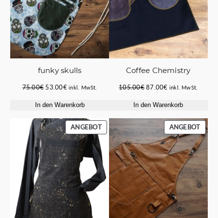
Coffee Chemistry
funky skulls
Ursprünglicher
Aktueller
Ursprünglicher
Aktueller
105.00
€
87.00
€
75.00
€
53.00
€
inkl. MwSt.
inkl. MwSt.
Preis
Preis
Preis
Preis
In den Warenkorb
In den Warenkorb
war:
ist:
war:
ist:
105.00€
87.00€.
75.00€
53.00€.
PRODUKT
PROD
ANGEBOT
ANGEBOT
IM
IM
ANGEBOT
ANGE