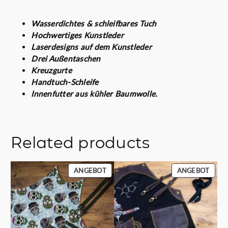
g
€
e
Wasserdichtes & schleifbares Tuch
Hochwertiges Kunstleder
Laserdesigns auf dem Kunstleder
Drei Außentaschen
Kreuzgurte
Handtuch-Schleife
Innenfutter aus kühler Baumwolle.
Related products
PRODUKT
PROD
ANGEBOT
ANGEBOT
IM
IM
ANGEBOT
ANGE