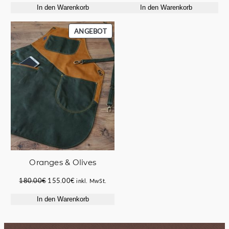
In den Warenkorb
In den Warenkorb
war:
ist:
war:
ist:
220.00€
165.00€.
63.00€
54.00€.
PRODUKT
ANGEBOT
IM
ANGEBOT
Oranges & Olives
Ursprünglicher
Aktueller
180.00
€
155.00
€
inkl. MwSt.
Preis
Preis
In den Warenkorb
war:
ist:
180.00€
155.00€.