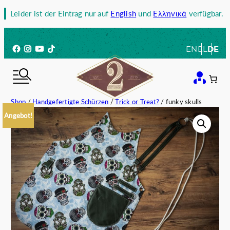
Zum
Leider ist der Eintrag nur auf
English
und
Ελληνικά
verfügbar.
Inhalt
springen
Facebook
Instagram
YouTube
TikTok
EN
EL
DE
Shop
/
Handgefertigte Schürzen
/
Trick or Treat?
/ funky skulls
Angebot!