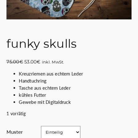
funky skulls
U
A
75.00
€
53.00
€
inkl. MwSt.
r
k
Kreuzriemen aus echtem Leder
s
t
Handtuchring
p
u
Tasche aus echtem Leder
r
e
kühles Futter
ü
l
Gewebe mit Digitaldruck
n
l
g
e
1 vorrätig
l
r
i
P
Muster
c
r