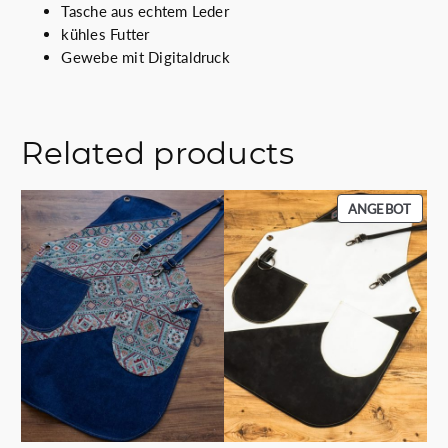
Tasche aus echtem Leder
kühles Futter
Gewebe mit Digitaldruck
Related products
PROD
ANGEBOT
IM
ANGE