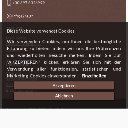
+30 697 6326999
info@2ha.gr
2HA.GR
Diese Website verwendet Cookies
Mein Konto
Wir verwenden Cookies, um Ihnen die bestmögliche
Geschichte bestellen
Erfahrung zu bieten, indem wir uns Ihre Präferenzen
Kontakt
und wiederholten Besuche merken. Indem Sie auf
Gallery
"AKZEPTIEREN" klicken, erklären Sie sich mit der
Information
Verwendung aller funktionalen, statistischen und
Über uns
Marketing-Cookies einverstanden.
Einzelheiten
Versandmethoden
Zahlungsmöglichkeiten
Akzeptieren
Erstattungspolitik
Ablehnen
Copyright (c) 2024 2 Handmade Aprons
Cookies
Impressum
Datenschutzerklärung