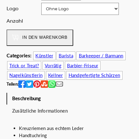
h
e
Logo
e
i
r
s
Anzahl
P
i
f
r
s
u
e
t
IN DEN WARENKORB
n
i
:
k
s
5
y
Categories:
Künstler
Barista
Barkeeper / Barmann
w
3
s
Trick or Treat?
Vorrätig
Barbier-Friseur
a
.
k
r
0
u
Nagelkünstlerin
Kellner
Handgefertigte Schürzen
:
0
l
Teilen:
7
€
l
5
.
s
Beschreibung
.
M
0
e
Zusätzliche Informationen
0
n
€
g
Kreuzriemen aus echtem Leder
e
Handtuchring