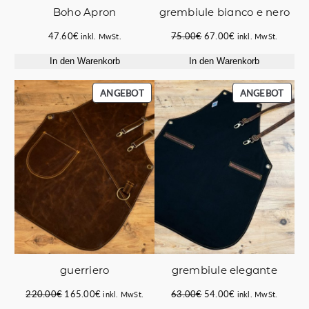
Boho Apron
grembiule bianco e nero
Ursprünglicher
Aktueller
47.60
€
75.00
€
67.00
€
inkl. MwSt.
inkl. MwSt.
Preis
Preis
In den Warenkorb
In den Warenkorb
war:
ist:
75.00€
67.00€.
PRODUKT
PROD
ANGEBOT
ANGEBOT
IM
IM
ANGEBOT
ANGE
guerriero
grembiule elegante
Ursprünglicher
Aktueller
Ursprünglicher
Aktueller
220.00
€
165.00
€
63.00
€
54.00
€
inkl. MwSt.
inkl. MwSt.
Preis
Preis
Preis
Preis