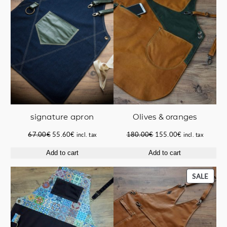
SALE
SALE
signature apron
Οlives & oranges
Original
Current
Original
Current
67.00
€
55.60
€
180.00
€
155.00
€
incl. tax
incl. tax
price
price
price
price
Add to cart
Add to cart
was:
is:
was:
is:
67.00€.
55.60€.
180.00€.
155.00€.
PROD
SALE
ON
SALE