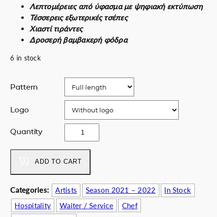
p
r
Λεπτομέρειες από ύφασμα με ψηφιακή εκτύπωση
r
i
Τέσσερεις εξωτερικές τσέπες
i
c
Χιαστί τιράντες
c
e
Δροσερή βαμβακερή φόδρα
e
i
6 in stock
w
s
a
:
s
5
Pattern
:
6
6
.
Logo
5
0
.
0
o
Quantity
0
€
f
0
.
u
€
v
ADD TO CART
.
a
e
Categories:
Artists
Season 2021 – 2022
In Stock
m
Hospitality
Waiter / Service
Chef
a