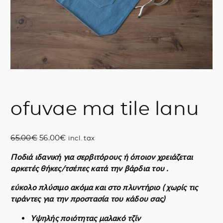
ofuvae ma tile lanu
O
C
65.00
€
56.00
€
incl. tax
r
u
Ποδιά ιδανική για σερβιτόρους ή όποιον χρειάζεται
i
r
αρκετές θήκες/τσέπες κατά την βάρδια του
.
g
r
i
e
εύκολο πλύσιμο ακόμα και στο πλυντήριο ( χωρίς τις
n
n
τιράντες για την προστασία του κάδου σας)
a
t
l
p
Υψηλής ποιότητας μαλακό τζίν