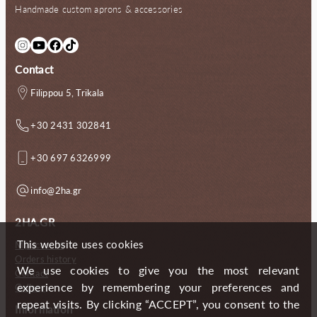
Handmade custom aprons & accessories
Instagram
YouTube
Facebook
TikTok
Contact
Filippou 5, Trikala
+30 2431 302841
+30 697 6326999
info@2ha.gr
2HA.GR
This website uses cookies
My account
Orders history
We use cookies to give you the most relevant
Contact
experience by remembering your preferences and
Gallery
repeat visits. By clicking “ACCEPT”, you consent to the
Information