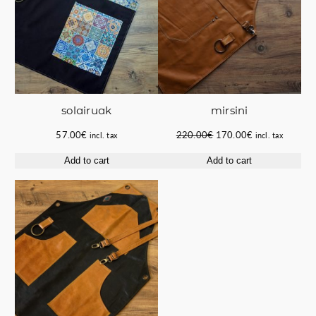
solairuak
mirsini
Original
Current
57.00
€
220.00
€
170.00
€
incl. tax
incl. tax
price
price
Add to cart
Add to cart
was:
is:
220.00€.
170.00€.