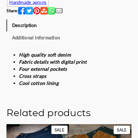
t
Handmade aprons
i
Share:
l
e
Description
l
a
Additional information
n
u
High quality soft denim
q
Fabric details with digital print
u
Four external pockets
a
Cross straps
n
Cool cotton lining
t
i
t
y
Related products
PRODUCT
PROD
SALE
SALE
ON
ON