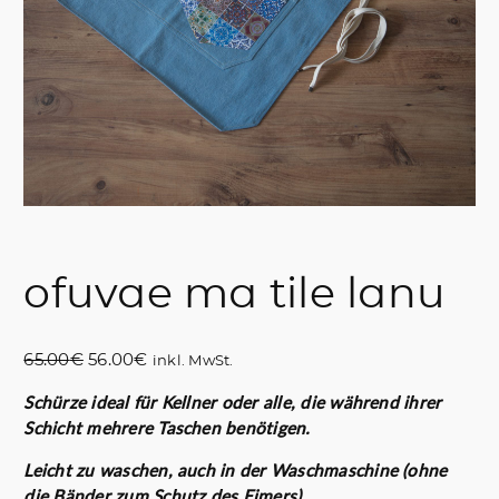
ofuvae ma tile lanu
U
A
65.00
€
56.00
€
inkl. MwSt.
r
k
Schürze ideal für Kellner oder alle, die während ihrer
s
t
Schicht mehrere Taschen benötigen.
p
u
r
e
Leicht zu waschen, auch in der Waschmaschine (ohne
ü
l
die Bänder zum Schutz des Eimers)