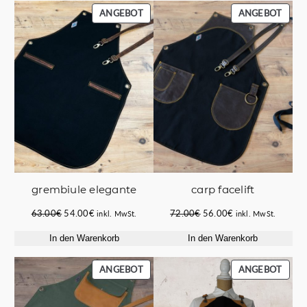
PRODUKT
PROD
ANGEBOT
ANGEBOT
IM
IM
ANGEBOT
ANGE
grembiule elegante
carp facelift
Ursprünglicher
Aktueller
Ursprünglicher
Aktueller
63.00
€
54.00
€
72.00
€
56.00
€
inkl. MwSt.
inkl. MwSt.
Preis
Preis
Preis
Preis
In den Warenkorb
In den Warenkorb
war:
ist:
war:
ist:
63.00€
54.00€.
72.00€
56.00€.
PRODUKT
PROD
ANGEBOT
ANGEBOT
IM
IM
ANGEBOT
ANGE