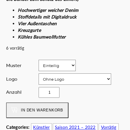
n
l
g
e
Hochwertiger weicher Denim
l
r
Stoffdetails mit Digitaldruck
i
P
Vier Außentaschen
c
r
Kreuzgurte
h
e
Kühles Baumwollfutter
e
i
6 vorrätig
r
s
P
i
r
s
Muster
e
t
i
:
Logo
s
5
w
6
o
Anzahl
a
.
f
r
0
u
:
0
v
IN DEN WARENKORB
6
€
a
5
.
e
Categories:
Künstler
Saison 2021 – 2022
Vorrätig