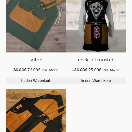
safari
cocktail master
Ursprünglicher
Aktueller
Ursprünglicher
Aktueller
80.00
€
72.00
€
130.00
€
95.00
€
inkl. MwSt.
inkl. MwSt.
Preis
Preis
Preis
Preis
In den Warenkorb
In den Warenkorb
war:
ist:
war:
ist:
80.00€
72.00€.
130.00€
95.00€.