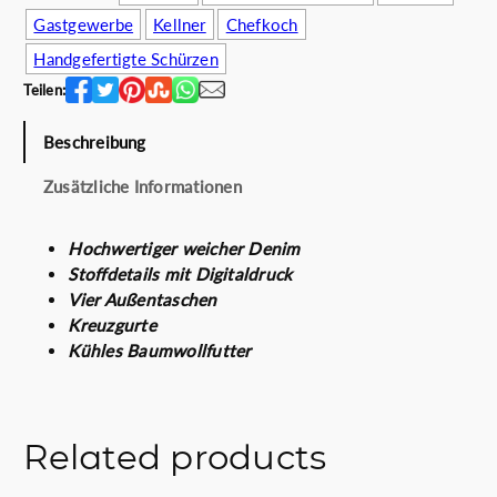
.
m
Gastgewerbe
Kellner
Chefkoch
0
a
0
t
Handgefertigte Schürzen
€
i
Teilen:
l
e
Beschreibung
l
a
Zusätzliche Informationen
n
u
Hochwertiger weicher Denim
M
Stoffdetails mit Digitaldruck
e
Vier Außentaschen
n
Kreuzgurte
g
Kühles Baumwollfutter
e
Related products