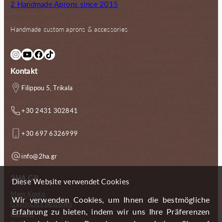
2 Handmade Aprons since 2015
Handmade custom aprons & accessories
Instagram
YouTube
Facebook
TikTok
Kontakt
Filippou 5, Trikala
+30 2431 302841
+30 697 6326999
info@2ha.gr
2HA.GR
Diese Website verwendet Cookies
Mein Konto
Wir verwenden Cookies, um Ihnen die bestmögliche
Geschichte bestellen
Erfahrung zu bieten, indem wir uns Ihre Präferenzen
Kontakt