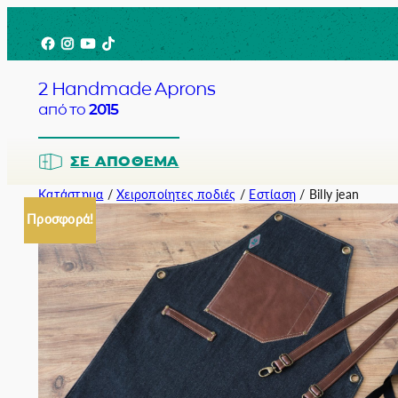
Μετάβαση
Facebook
Instagram
YouTube
TikTok
στο
περιεχόμενο
2 Handmade Aprons
από το
2015
ΣΕ ΑΠΌΘΕΜΑ
Κατάστημα
/
Χειροποίητες ποδιές
/
Εστίαση
/ Billy jean
Προσφορά!
Barista
Bartender
Σερβιτόρο
Σεφ