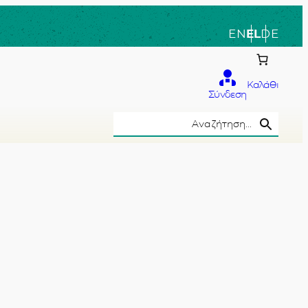
EN
EL
DE
Καλάθι
Σύνδεση
Search Button
Search
for:
το χέρι