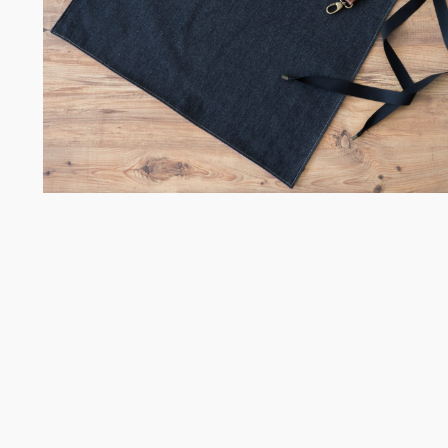
Σομελιέ