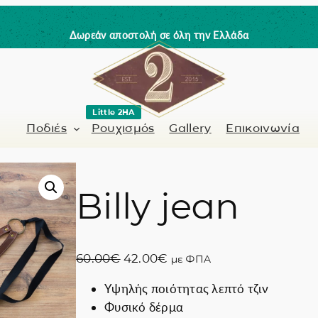
Δωρεάν αποστολή σε όλη την Ελλάδα
Little 2HA
Ποδιές
Ρουχισμός
Gallery
Επικοινωνία
Billy jean
Κουρέας-Κομμωτής
Γνήσιο δέρμα
 / Barman
Μανικιουρίστα
Trick or Treat?
O
Η
60.00
€
42.00
€
με ΦΠΑ
ς
Ζωγραφισμένα σ
r
τ
Υψηλής ποιότητας λεπτό τζιν
i
ρ
Coffee Lovers
Φυσικό δέρμα
g
έ