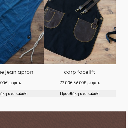
carp facelift
ue jean apron
Original
Η
72.00
€
56.00
€
.00
€
με ΦΠΑ
με ΦΠΑ
price
τρέχουσα
Προσθήκη στο καλάθι
ήκη στο καλάθι
was:
τιμή
72.00€.
είναι:
56.00€.