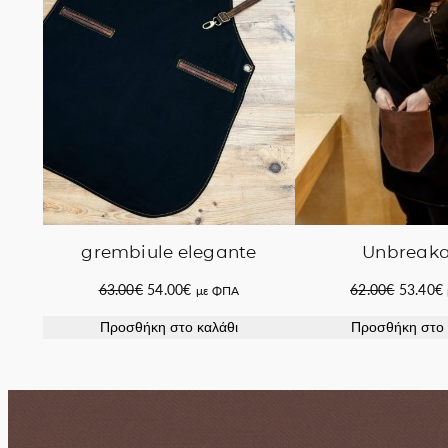
grembiule elegante
Unbreaka
Original
Η
Original
63.00
€
54.00
€
62.00
€
53.40
€
με ΦΠΑ
price
τρέχουσα
price
Προσθήκη στο καλάθι
Προσθήκη στο 
was:
τιμή
was:
63.00€.
είναι:
62.00€.
ε
54.00€.