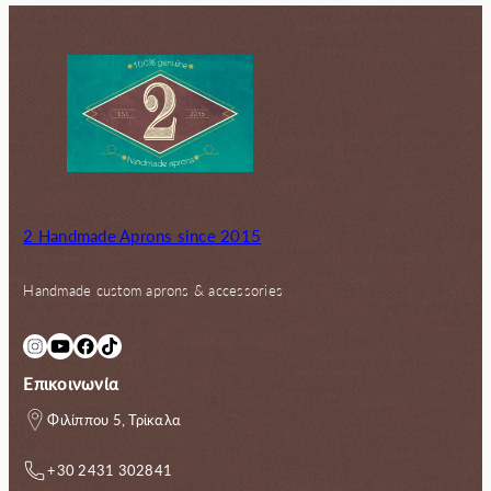
170.00€.
2 Handmade Aprons since 2015
Handmade custom aprons & accessories
Instagram
YouTube
Facebook
TikTok
Επικοινωνία
Φιλίππου 5, Τρίκαλα
+30 2431 302841