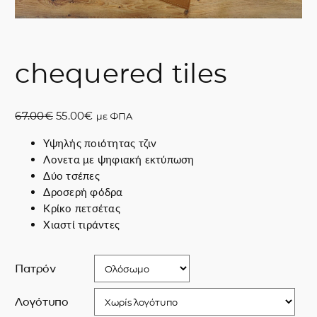
chequered tiles
O
Η
67.00
€
55.00
€
με ΦΠΑ
r
τ
Υψηλής ποιότητας τζιν
i
ρ
Λονετα με ψηφιακή εκτύπωση
g
έ
Δύο τσέπες
i
χ
Δροσερή φόδρα
n
ο
Κρίκο πετσέτας
a
υ
Χιαστί τιράντες
l
σ
p
α
r
τ
Πατρόν
i
ι
c
μ
Λογότυπο
e
ή