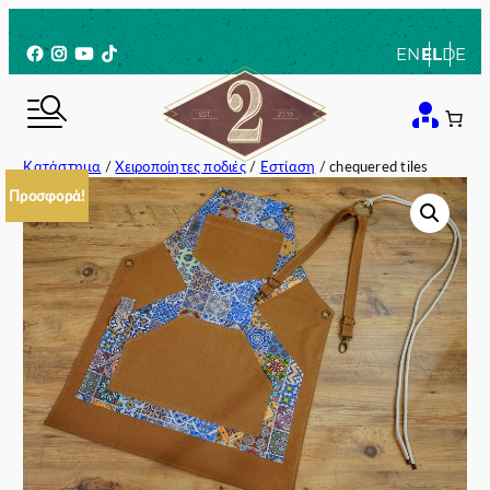
Μετάβαση
στο
Facebook
Instagram
YouTube
TikTok
EN
EL
DE
περιεχόμενο
Κατάστημα
/
Χειροποίητες ποδιές
/
Εστίαση
/ chequered tiles
Προσφορά!