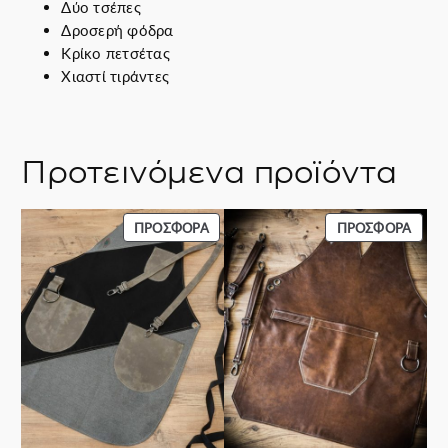
η
Δύο τσέπες
τ
Δροσερή φόδρα
α
Κρίκο πετσέτας
Χιαστί τιράντες
Προτεινόμενα προϊόντα
ΠΡΟΪΌΝ
ΠΡΟΪ
ΠΡΟΣΦΟΡΆ
ΠΡΟΣΦΟΡΆ
ΣΕ
ΣΕ
ΠΡΟΣΦΟΡΆ
ΠΡΟΣ