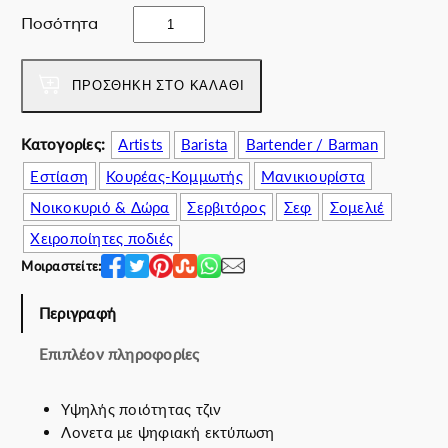
w
ε
c
Ποσότητα
a
ί
h
s
ν
e
:
α
q
ΠΡΟΣΘΉΚΗ ΣΤΟ ΚΑΛΆΘΙ
6
ι
u
7
:
e
Κατογορίες:
Artists
Barista
Bartender / Barman
.
5
r
0
5
Εστίαση
Κουρέας-Κομμωτής
Μανικιουρίστα
e
0
.
d
Νοικοκυριό & Δώρα
Σερβιτόρος
Σεφ
Σομελιέ
€
0
t
Χειροποίητες ποδιές
.
0
i
€
Μοιραστείτε:
l
.
e
Περιγραφή
s
π
Επιπλέον πληροφορίες
ο
σ
ό
Υψηλής ποιότητας τζιν
τ
Λονετα με ψηφιακή εκτύπωση