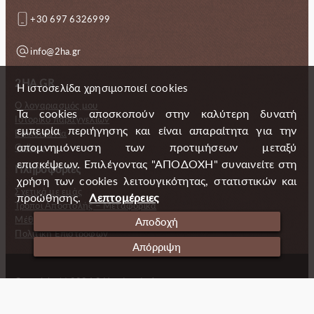
+30 697 6326999
info@2ha.gr
2HA.GR
Η ιστοσελίδα χρησιμοποιεί cookies
Ο λογαριασμός μου
Τα cookies αποσκοπούν στην καλύτερη δυνατή
Ιστορικό παραγγελιών
εμπειρία περιήγησης και είναι απαραίτητα για την
Επικοινωνία
απομνημόνευση των προτιμήσεων μεταξύ
Gallery
επισκέψεων. Επιλέγοντας "ΑΠΟΔΟΧΗ" συναινείτε στη
Πληροφορίες
χρήση των cookies λειτουγικότητας, στατιστικών και
Σχετικά με εμάς
προώθησης.
Λεπτομέρειες
Τρόποι Αποστολής – Μεταφορικά
Μέθοδοι πληρωμής
Αποδοχή
Πολιτική Επιστροφών
Απόρριψη
Copyright (c) 2024 2 Handmade Aprons
Cookies
Ταυτότητα
Πολιτική απορρήτου