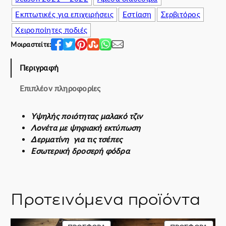
.
t
Εκπτωτικές για επιχειρήσεις
Εστίαση
Σερβιτόρος
i
Χειροποίητες ποδιές
l
Μοιραστείτε:
e
s
Περιγραφή
t
h
Επιπλέον πληροφορίες
e
s
e
Υψηλής ποιότητας μαλακό τζιν
t
Λονέτα με ψηφιακή εκτύπωση
π
Δερματίνη για τις τσέπες
ο
Εσωτερική δροσερή φόδρα
σ
ό
τ
Προτεινόμενα προϊόντα
η
τ
α