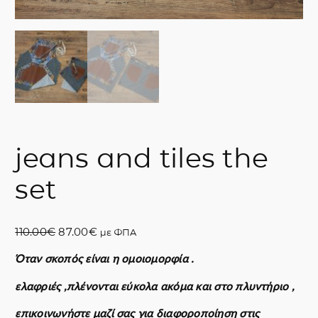
jeans and tiles the
set
O
Η
110.00
€
87.00
€
με ΦΠΑ
r
τ
Όταν σκοπός είναι η ομοιομορφία .
i
ρ
g
έ
ελαφριές ,πλένονται εύκολα ακόμα και στο πλυντήριο ,
i
χ
n
ο
επικοινωνήστε μαζί σας για διαφοροποίηση στις