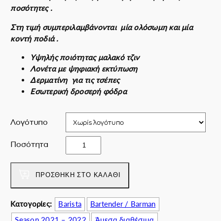
a
υ
ποσότητες .
l
σ
Στη τιμή συμπεριλαμβάνονται μία ολόσωμη και μία
p
α
κοντή ποδιά .
r
τ
i
ι
Υψηλής ποιότητας μαλακό τζιν
c
μ
Λονέτα με ψηφιακή εκτύπωση
e
ή
Δερματίνη για τις τσέπες
w
ε
Εσωτερική δροσερή φόδρα
a
ί
s
ν
:
α
Λογότυπο
1
ι
j
1
:
Ποσότητα
e
0
8
a
.
7
n
ΠΡΟΣΘΉΚΗ ΣΤΟ ΚΑΛΆΘΙ
0
.
s
0
0
a
€
0
Κατογορίες:
Barista
Bartender / Barman
n
.
€
Season 2021 – 2022
Άμεσα διαθέσιμα
d