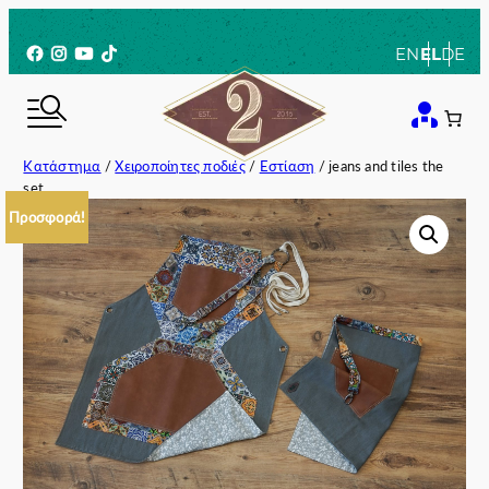
Μετάβαση
στο
Facebook
Instagram
YouTube
TikTok
EN
EL
DE
περιεχόμενο
Κατάστημα
/
Χειροποίητες ποδιές
/
Εστίαση
/ jeans and tiles the
set
Προσφορά!