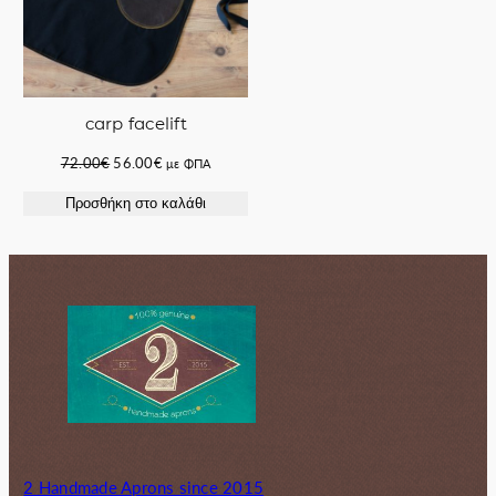
carp facelift
Original
Η
72.00
€
56.00
€
με ΦΠΑ
price
τρέχουσα
Προσθήκη στο καλάθι
was:
τιμή
72.00€.
είναι:
56.00€.
2 Handmade Aprons since 2015