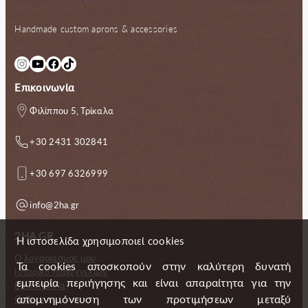
Handmade custom aprons & accessories
Instagram
YouTube
Facebook
TikTok
Επικοινωνία
Φιλίππου 5, Τρίκαλα
+30 2431 302841
+30 697 6326999
info@2ha.gr
2HA.GR
Η ιστοσελίδα χρησιμοποιεί cookies
Ο λογαριασμός μου
Τα cookies αποσκοπούν στην καλύτερη δυνατή
Ιστορικό παραγγελιών
εμπειρία περιήγησης και είναι απαραίτητα για την
Επικοινωνία
απομνημόνευση των προτιμήσεων μεταξύ
Gallery