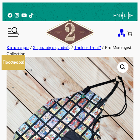
Μετάβαση
στο
Facebook
Instagram
YouTube
TikTok
EN
EL
DE
περιεχόμενο
Κατάστημα
/
Χειροποίητες ποδιές
/
Trick or Treat?
/ Pro Mixologist
Collection
Προσφορά!