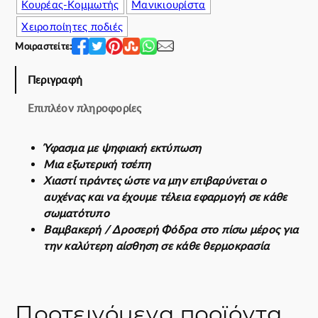
Κουρέας-Κομμωτής
Μανικιουρίστα
i
s
Χειροποίητες ποδιές
t
Μοιραστείτε:
C
o
Περιγραφή
l
l
Επιπλέον πληροφορίες
e
c
Ύφασμα με ψηφιακή εκτύπωση
t
Μια εξωτερική τσέπη
i
Χιαστί τιράντες ώστε να μην επιβαρύνεται ο
o
αυχένας και να έχουμε τέλεια εφαρμογή σε κάθε
n
σωματότυπο
π
Βαμβακερή / Δροσερή Φόδρα στο πίσω μέρος για
ο
την καλύτερη αίσθηση σε κάθε θερμοκρασία
σ
ό
τ
η
Προτεινόμενα προϊόντα