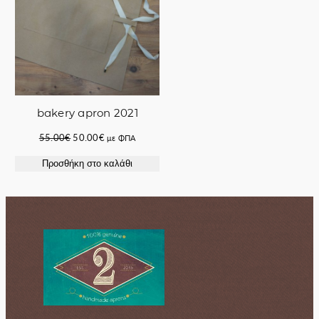
bakery apron 2021
Original
Η
55.00
€
50.00
€
με ΦΠΑ
price
τρέχουσα
Προσθήκη στο καλάθι
was:
τιμή
55.00€.
είναι:
50.00€.