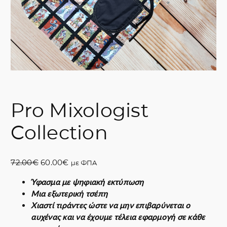
Pro Mixologist
Collection
O
Η
72.00
€
60.00
€
με ΦΠΑ
r
τ
Ύφασμα με ψηφιακή εκτύπωση
i
ρ
Μια εξωτερική τσέπη
g
έ
Χιαστί τιράντες ώστε να μην επιβαρύνεται ο
i
χ
αυχένας και να έχουμε τέλεια εφαρμογή σε κάθε
n
ο