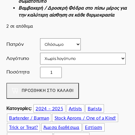
σωματότυπο
a
υ
Βαμβακερή / Δροσερή Φόδρα στο πίσω μέρος για
l
σ
την καλύτερη αίσθηση σε κάθε θερμοκρασία
p
α
r
τ
2 σε απόθεμα
i
ι
c
μ
Πατρόν
e
ή
w
ε
Λογότυπο
a
ί
s
ν
P
Ποσότητα
:
α
r
7
ι
o
2
:
M
ΠΡΟΣΘΉΚΗ ΣΤΟ ΚΑΛΆΘΙ
.
6
i
0
0
x
0
.
Κατογορίες:
2024 – 2025
Artists
Barista
o
€
0
Bartender / Barman
Stock Aprons / One of a Kind!
l
.
0
o
Trick or Treat?
Άμεσα διαθέσιμα
Εστίαση
€
g
.