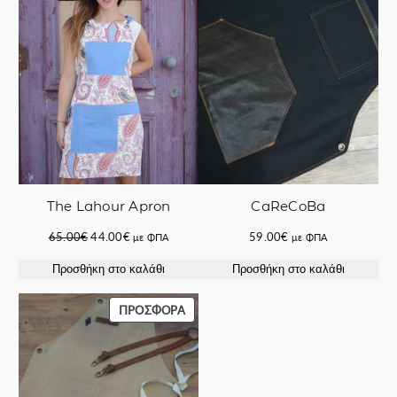
ΠΡΟΣΦΟΡΆ
The Lahour Apron
CaReCoBa
Original
Η
65.00
€
44.00
€
59.00
€
με ΦΠΑ
με ΦΠΑ
price
τρέχουσα
Προσθήκη στο καλάθι
Προσθήκη στο καλάθι
was:
τιμή
65.00€.
είναι:
44.00€.
ΠΡΟΪΌΝ
ΠΡΟΣΦΟΡΆ
ΣΕ
ΠΡΟΣΦΟΡΆ