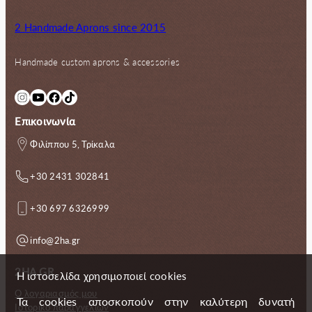
2 Handmade Aprons since 2015
Handmade custom aprons & accessories
Instagram
YouTube
Facebook
TikTok
Επικοινωνία
Φιλίππου 5, Τρίκαλα
+30 2431 302841
+30 697 6326999
info@2ha.gr
2HA.GR
Η ιστοσελίδα χρησιμοποιεί cookies
Ο λογαριασμός μου
Τα cookies αποσκοπούν στην καλύτερη δυνατή
Ιστορικό παραγγελιών