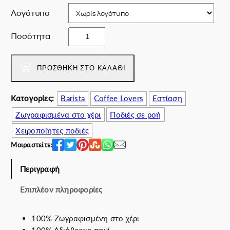
c
μ
Λογότυπο
e
ή
w
ε
S
Ποσότητα
a
ί
e
s
ν
p
:
α
t
ΠΡΟΣΘΉΚΗ ΣΤΟ ΚΑΛΆΘΙ
1
ι
u
1
:
m
Κατογορίες:
Barista
Coffee Lovers
Εστίαση
0
8
s
.
0
Ζωγραφισμένα στο χέρι
Ποδιές σε ροή
k
0
.
u
Χειροποίητες ποδιές
0
0
l
Μοιραστείτε:
€
0
l
.
€
π
Περιγραφή
.
ο
σ
Επιπλέον πληροφορίες
ό
τ
100% Ζωγραφισμένη στο χέρι
η
100% Αδιάβροχο πανί