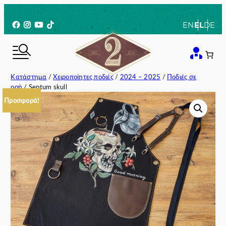
Μετάβαση
στο
Facebook
Instagram
YouTube
TikTok
EN
EL
DE
περιεχόμενο
Κατάστημα
/
Χειροποίητες ποδιές
/
2024 – 2025
/
Ποδιές σε
ροή
/ Septum skull
Προσφορά!