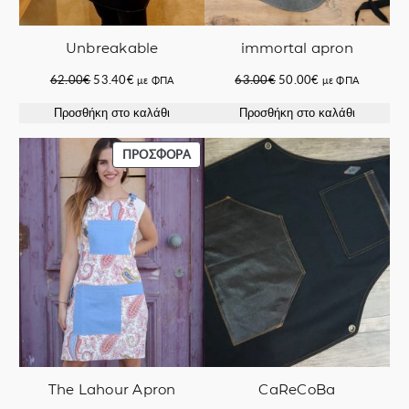
immortal apron
Unbreakable
Original
Η
Original
Η
63.00
€
50.00
€
62.00
€
53.40
€
με ΦΠΑ
με ΦΠΑ
price
τρέχουσα
price
τρέχουσα
Προσθήκη στο καλάθι
Προσθήκη στο καλάθι
was:
τιμή
was:
τιμή
63.00€.
είναι:
62.00€.
είναι:
50.00€.
53.40€.
ΠΡΟΪΌΝ
ΠΡΟΣΦΟΡΆ
ΣΕ
ΠΡΟΣΦΟΡΆ
The Lahour Apron
CaReCoBa