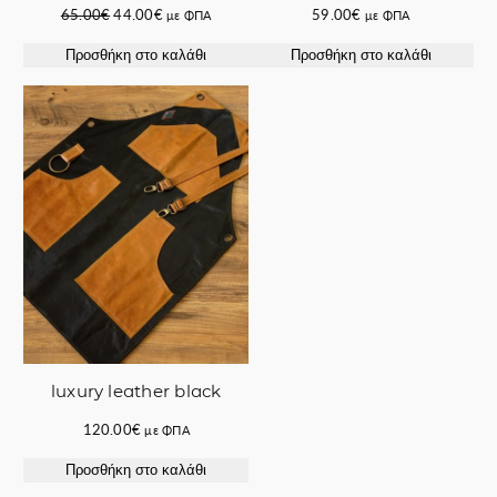
Original
Η
65.00
€
44.00
€
59.00
€
με ΦΠΑ
με ΦΠΑ
price
τρέχουσα
Προσθήκη στο καλάθι
Προσθήκη στο καλάθι
was:
τιμή
65.00€.
είναι:
44.00€.
luxury leather black
120.00
€
με ΦΠΑ
Προσθήκη στο καλάθι