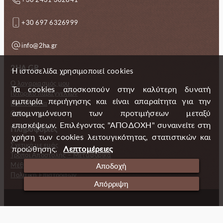
+30 697 6326999
info@2ha.gr
2HA.GR
Η ιστοσελίδα χρησιμοποιεί cookies
Ο λογαριασμός μου
Τα cookies αποσκοπούν στην καλύτερη δυνατή
Ιστορικό παραγγελιών
εμπειρία περιήγησης και είναι απαραίτητα για την
Επικοινωνία
απομνημόνευση των προτιμήσεων μεταξύ
Gallery
επισκέψεων. Επιλέγοντας "ΑΠΟΔΟΧΗ" συναινείτε στη
Πληροφορίες
χρήση των cookies λειτουγικότητας, στατιστικών και
Σχετικά με εμάς
προώθησης.
Λεπτομέρειες
Τρόποι Αποστολής – Μεταφορικά
Μέθοδοι πληρωμής
Αποδοχή
Πολιτική Επιστροφών
Απόρριψη
Copyright (c) 2024 2 Handmade Aprons