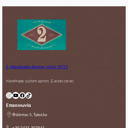
2 Handmade Aprons since 2015
Handmade custom aprons & accessories
Instagram
YouTube
Facebook
TikTok
Επικοινωνία
Φιλίππου 5, Τρίκαλα
+30 2431 302841