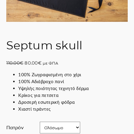
Septum skull
O
Η
110.00
€
80.00
€
με ΦΠΑ
r
τ
100% Ζωγραφισμένη στο χέρι
i
ρ
100% Αδιάβροχο πανί
g
έ
Υψηλής ποιότητας τεχνητό δέρμα
i
χ
Κρίκος για πετσετα
n
ο
Δροσερή εσωτερική φόδρα
a
υ
Χιαστί τιράντες
l
σ
p
α
r
τ
Πατρόν
i
ι