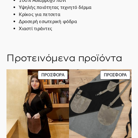
τ
Υψηλής ποιότητας τεχνητό δέρμα
α
Κρίκος για πετσετα
Δροσερή εσωτερική φόδρα
Χιαστί τιράντες
Προτεινόμενα προϊόντα
ΠΡΟΪΌΝ
ΠΡΟΪ
ΠΡΟΣΦΟΡΆ
ΠΡΟΣΦΟΡΆ
ΣΕ
ΣΕ
ΠΡΟΣΦΟΡΆ
ΠΡΟΣ