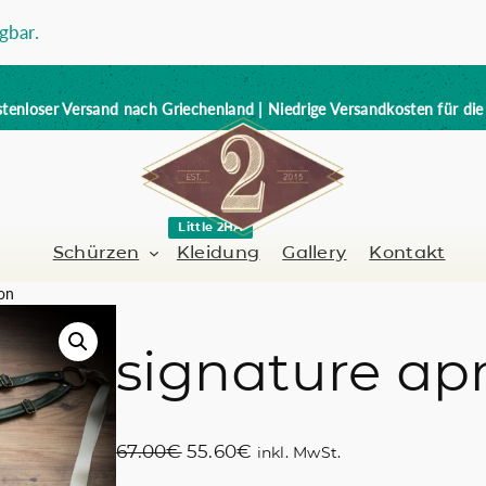
gbar.
tenloser Versand nach Griechenland | Niedrige Versandkosten für di
Little 2HA
Schürzen
Kleidung
Gallery
Kontakt
on
signature ap
Barbier-Friseur
Volllederschürze
er / Barman
Nagelkünstlerin
Trick or Treat?
U
A
67.00
€
55.60
€
inkl. MwSt.
Handbemalt
r
k