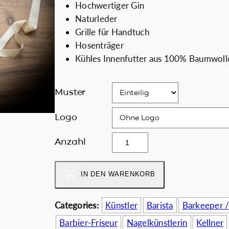
Hochwertiger Gin
s
t
ch
Coffee Lovers
Naturleder
p
u
Grille für Handtuch
r
e
Rabatt für Unte
Hosenträger
ü
l
Kühles Innenfutter aus 100% Baumwoll
n
l
g
e
l
r
Muster
i
P
c
r
Logo
h
e
s
Anzahl
e
i
i
r
s
g
P
i
IN DEN WARENKORB
n
r
s
a
e
t
t
Categories:
Künstler
Barista
Barkeeper 
i
:
u
s
5
Barbier-Friseur
Nagelkünstlerin
Kellner