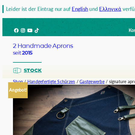
Zum
Leider ist der Eintrag nur auf
English
und
Ελληνικά
verfü
Inhalt
springen
Facebook
Instagram
YouTube
TikTok
Kos
2 Handmade Aprons
seit
2015
STOCK
Shop
/
Handgefertigte Schürzen
/
Gastgewerbe
/ signature apr
Angebot!
Barista
Bartend
Kellner