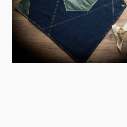
Chefko
Somelie