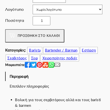
c
μ
e
ή
Λογότυπο
w
ε
a
ί
S
Ποσότητα
s
ν
u
:
α
m
7
ι
m
ΠΡΟΣΘΉΚΗ ΣΤΟ ΚΑΛΆΘΙ
2
:
e
.
6
r
Κατογορίες:
Barista
Bartender / Barman
Εστίαση
0
0
t
0
.
Σερβιτόρος
Σεφ
Χειροποίητες ποδιές
i
€
0
m
Μοιραστείτε:
.
0
e
€
f
Περιγραφή
.
i
Επιπλέον πληροφορίες
r
s
t
Βολική για τους σερβιτόρους αλλά και τους baristi
π
& barmen
ο