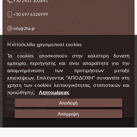
+30 2431 302841
+30 697 6326999
info@2ha.gr
2HA.GR
Η ιστοσελίδα χρησιμοποιεί cookies
Ο λογαριασμός μου
Τα cookies αποσκοπούν στην καλύτερη δυνατή
Ιστορικό παραγγελιών
εμπειρία περιήγησης και είναι απαραίτητα για την
Επικοινωνία
απομνημόνευση των προτιμήσεων μεταξύ
Gallery
επισκέψεων. Επιλέγοντας "ΑΠΟΔΟΧΗ" συναινείτε στη
Πληροφορίες
χρήση των cookies λειτουγικότητας, στατιστικών και
Σχετικά με εμάς
προώθησης.
Λεπτομέρειες
Τρόποι Αποστολής – Μεταφορικά
Μέθοδοι πληρωμής
Αποδοχή
Πολιτική Επιστροφών
Απόρριψη
Copyright (c) 2024 2 Handmade Aprons