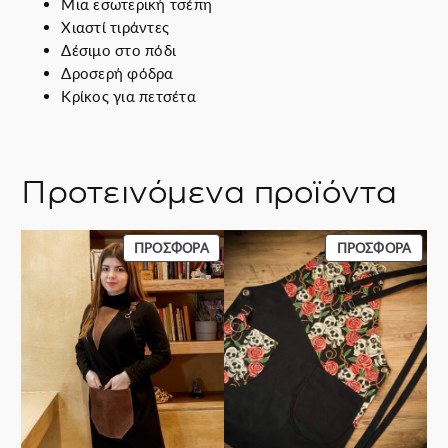
Μια εσωτερική τσέπη
σ
Χ
ιαστί τιράντες
ό
Δέσιμο στο πόδι
τ
Δροσερή φόδρα
η
Κρίκος για πετσέτα
τ
α
Προτεινόμενα προϊόντα
ΠΡΟΪΌΝ
ΠΡΟΪ
ΠΡΟΣΦΟΡΆ
ΠΡΟΣΦΟΡΆ
ΣΕ
ΣΕ
ΠΡΟΣΦΟΡΆ
ΠΡΟΣ