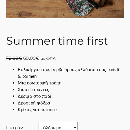
Summer time first
O
Η
72.00
€
60.00
€
με ΦΠΑ
r
τ
Βολική για τους σερβιτόρους αλλά και τους baristi
i
ρ
& barmen
g
έ
Μια εσωτερική τσέπη
i
χ
Χ
ιαστί τιράντες
n
ο
Δέσιμο στο πόδι
a
υ
Δροσερή φόδρα
l
σ
Κρίκος για πετσέτα
p
α
r
τ
i
ι
Πατρόν