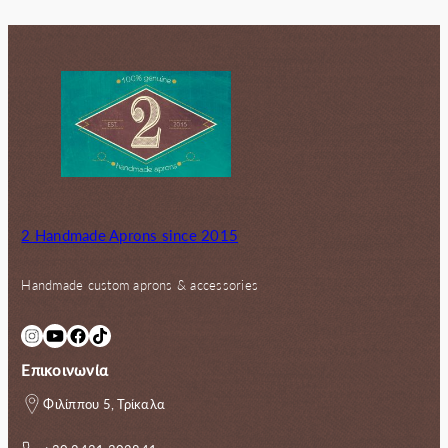
72.00€.
είναι:
56.00€.
2 Handmade Aprons since 2015
Handmade custom aprons & accessories
Instagram
YouTube
Facebook
TikTok
Επικοινωνία
Φιλίππου 5, Τρίκαλα