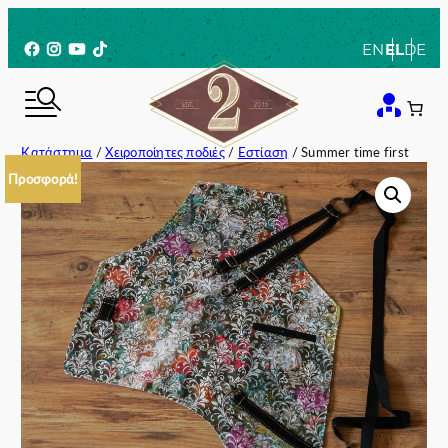
Μετάβαση
στο
Facebook
Instagram
YouTube
TikTok
EN
EL
DE
περιεχόμενο
Κατάστημα
/
Χειροποίητες ποδιές
/
Εστίαση
/ Summer time first
Προσφορά!